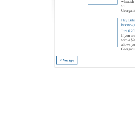
wheatish 
su
…
Georgani
Play Onli
best new 
Juni 6 20
If you ar
with a $2
allows yo
Georgani
< Vorige