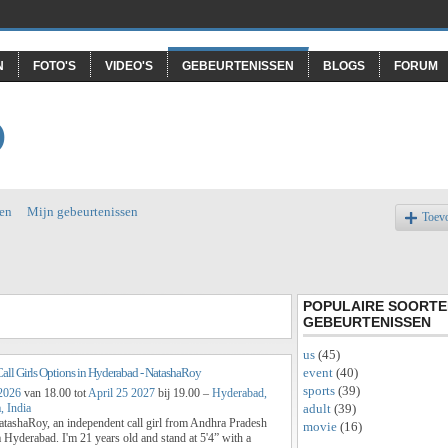
N
FOTO'S
VIDEO'S
GEBEURTENISSEN
BLOGS
FORUM
O
en
Mijn gebeurtenissen
Toev
POPULAIRE SOORTE
GEBEURTENISSEN
us
(45)
event
(40)
Call Girls Options in Hyderabad - NatashaRoy
sports
(39)
 2026
van 18.00 tot
April 25 2027
bij 19.00 –
Hyderabad,
adult
(39)
, India
atashaRoy, an independent call girl from Andhra Pradesh
movie
(16)
 Hyderabad. I'm 21 years old and stand at 5'4” with a