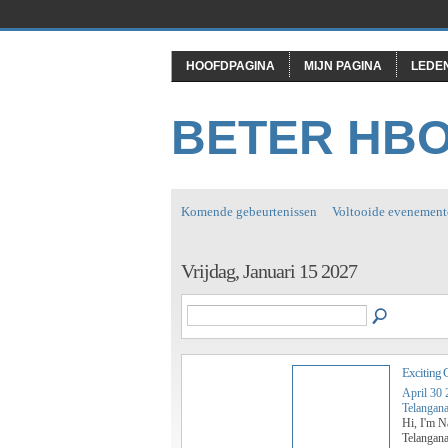
HOOFDPAGINA
MIJN PAGINA
LEDE
BETER HB
Komende gebeurtenissen
Voltooide evenement
Vrijdag, Januari 15 2027
Exciting 
April 30
Telangana
Hi, I'm N
Telangana