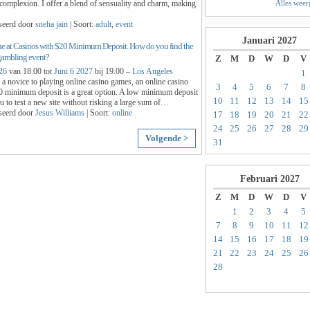
Alles wee
complexion. I offer a blend of sensuality and charm, making
seerd door
sneha jain
| Soort:
adult
,
event
Januari
2027
ne at Casinos with $20 Minimum Deposit. How do you find the
gambling event?
Z
M
D
W
D
V
26
van 18.00 tot
Juni 6 2027
bij 19.00 –
Los Angeles
1
e a novice to playing online casino games, an online casino
3
4
5
6
7
8
0 minimum deposit is a great option. A low minimum deposit
10
11
12
13
14
15
u to test a new site without risking a large sum of
…
seerd door
Jesus Williams
| Soort:
online
17
18
19
20
21
22
24
25
26
27
28
29
Volgende >
31
Februari
2027
Z
M
D
W
D
V
1
2
3
4
5
7
8
9
10
11
12
14
15
16
17
18
19
21
22
23
24
25
26
28