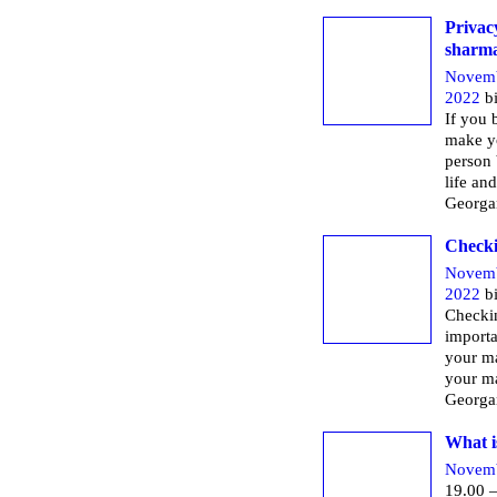
Privac
sharm
Novemb
2022
bi
If you 
make yo
person 
life and
Georga
Checki
Novemb
2022
bi
Checkin
importa
your ma
your ma
Georga
What i
Novemb
19.00 