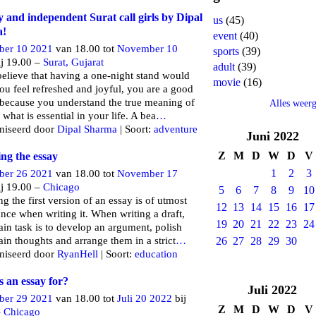
y and independent Surat call girls by Dipal
us
(45)
a!
event
(40)
er 10 2021
van 18.00 tot
November 10
sports
(39)
j 19.00 –
Surat, Gujarat
adult
(39)
believe that having a one-night stand would
movie
(16)
u feel refreshed and joyful, you are a good
because you understand the true meaning of
Alles weer
 what is essential in your life. A bea
…
niseerd door
Dipal Sharma
| Soort:
adventure
Juni
2022
Z
M
D
W
D
V
ng the essay
1
2
3
er 26 2021
van 18.00 tot
November 17
j 19.00 –
Chicago
5
6
7
8
9
10
g the first version of an essay is of utmost
12
13
14
15
16
17
nce when writing it. When writing a draft,
19
20
21
22
23
24
in task is to develop an argument, polish
in thoughts and arrange them in a strict
…
26
27
28
29
30
niseerd door
RyanHell
| Soort:
education
s an essay for?
Juli
2022
er 29 2021
van 18.00 tot
Juli 20 2022
bij
Z
M
D
W
D
V
–
Chicago