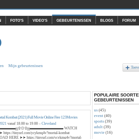
N
FOTO'S
VIDEO'S
GEBEURTENISSEN
BLOGS
FORUM
O
en
Mijn gebeurtenissen
Toev
POPULAIRE SOORTE
GEBEURTENISSEN
us
(45)
event
(40)
tal Kombat (2021) Full Movie Online Free 123Movies
sports
(39)
 2021
vanaf 18.00 to 19.00 –
Cleveland
adult
(39)
▬▬▬▬ஜ۩۞۩ஜ▬▬▬▬▬▬▬▬▬ WATCH
movie
(16)
https://tinyurl.com/ycykmq4v?mortal-kombat
D HERE ➤➤ https://tinyurl.com/ycykmq4v?mortal-