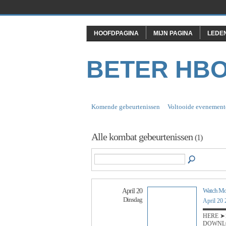
HOOFDPAGINA
MIJN PAGINA
LEDE
BETER HB
Komende gebeurtenissen
Voltooide evenement
Alle kombat gebeurtenissen
(1)
Watch Mor
April 20
Dinsdag
April 20
▬▬▬▬
HERE ➤➤ 
DOWNLOA