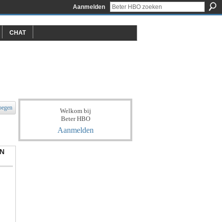
Aanmelden
CHAT
oegen
Welkom bij
Beter HBO
Aanmelden
N