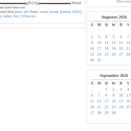
Alles wee
t ▬▬▬▬▬▬▬▬ஜ۩۞۩ஜ▬▬▬▬▬▬▬▬▬ Mortal
ans have been wai
…
seerd door
james adi
| Soort:
watch
,
mortal
,
kombat
,
(2021)
,
e
,
online
,
free
,
123movies
Augustus
2026
Z
M
D
W
D
V
2
3
4
5
6
7
9
10
11
12
13
14
16
17
18
19
20
21
23
24
25
26
27
28
30
31
September
2026
Z
M
D
W
D
V
1
2
3
4
6
7
8
9
10
11
13
14
15
16
17
18
20
21
22
23
24
25
27
28
29
30