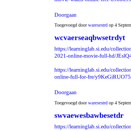
Doorgaan
Toegevoegd door
waresestrd
op 4 Septem
wcvaerseaqbwsetrdyt
https://learninglab.si.edu/collec
2021-online-movie-full-hd/JEs
https://learninglab.si.edu/collec
online-full-for-fre/y9KeGiRUO
Doorgaan
Toegevoegd door
waresestrd
op 4 Septem
swvaewesbawbesetdr
https://learninglab.si.edu/collect