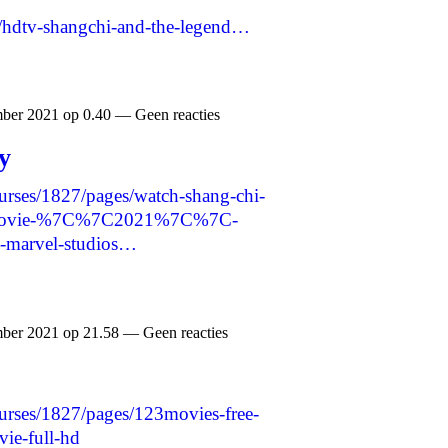
w/hdtv-shangchi-and-the-legend…
ber 2021 op 0.40 — Geen reacties
y
ourses/1827/pages/watch-shang-chi-
ngs-movie-%7C%7C2021%7C%7C-
marvel-studios…
ber 2021 op 21.58 — Geen reacties
ourses/1827/pages/123movies-free-
ie-full-hd