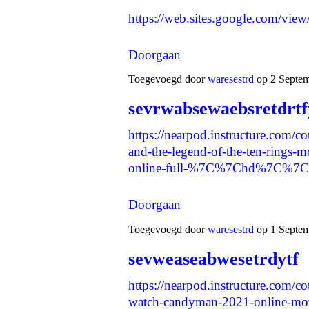
https://web.sites.google.com/vie
Doorgaan
Toegevoegd door
waresestrd
op 2 Septem
sevrwabsewaebsretdrtf
https://nearpod.instructure.com/c
and-the-legend-of-the-ten-ri
online-full-%7C%7Chd%7C%7C-
Doorgaan
Toegevoegd door
waresestrd
op 1 Septem
sevweaseabwesetrdytf
https://nearpod.instructure.com/c
watch-candyman-2021-online-mov