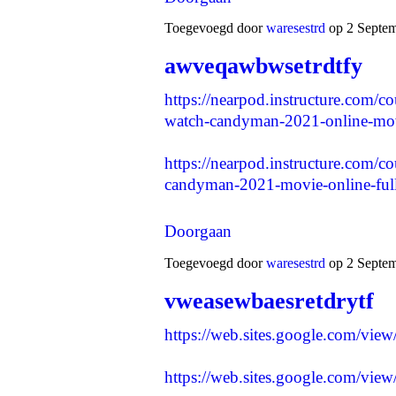
Toegevoegd door
waresestrd
op 2 Septem
awveqawbwsetrdtfy
https://nearpod.instructure.com/c
watch-candyman-2021-online-mov
https://nearpod.instructure.com/
candyman-2021-movie-online-ful
Doorgaan
Toegevoegd door
waresestrd
op 2 Septem
vweasewbaesretdrytf
https://web.sites.google.com/vie
https://web.sites.google.com/vie