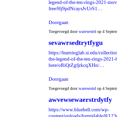
legend-of-the-ten-rings-2021-movi
free/Hj9pdNcaysJvUrS1…
Doorgaan
Toegevoegd door
waresestrd
op 4 Septe
sevawrsedtrytfygu
https://learninglab.si.edu/collec
the-legend-of-the-ten-rings-2021-
here/oRiQtZgfjrkcqXHn/…
Doorgaan
Toegevoegd door
waresestrd
op 4 Septem
awvewsewaerstrdytfy
https://www.bluebell.com/wp-
content/uploads/formidable/8/12