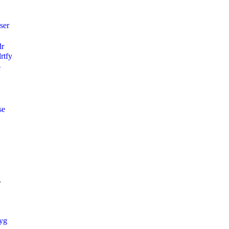
ser
dr
rtfy
e
se
-
fyg