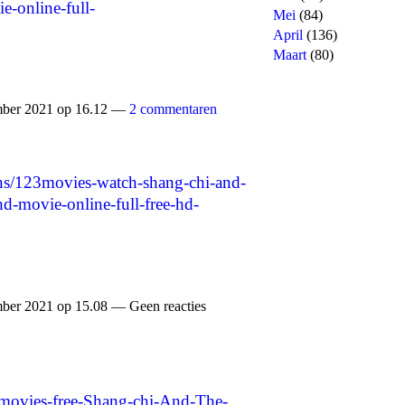
e-online-full-
Mei
(84)
April
(136)
Maart
(80)
mber 2021 op 16.12 —
2 commentaren
tions/123movies-watch-shang-chi-and-
hd-movie-online-full-free-hd-
ber 2021 op 15.08 — Geen reacties
3movies-free-Shang-chi-And-The-