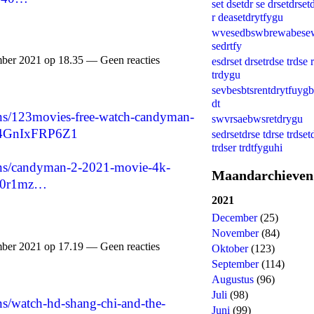
set dsetdr se drsetdrset
r deasetdrytfygu
wvesedbswbrewabese
sedrtfy
ber 2021 op 18.35 — Geen reacties
esdrset drsetrdse trdse r
trdygu
sevbesbtsrentdrytfuygb
dt
tions/123movies-free-watch-candyman-
swvrsaebwsretdrygu
lQ4GnIxFRP6Z1
sedrsetdrse tdrse trdset
trdser trdtfyguhi
tions/candyman-2-2021-movie-4k-
Maandarchieven
750r1mz…
2021
December
(25)
November
(84)
ber 2021 op 17.19 — Geen reacties
Oktober
(123)
September
(114)
Augustus
(96)
Juli
(98)
ions/watch-hd-shang-chi-and-the-
Juni
(99)