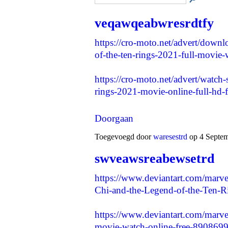
veqawqeabwresrdtfy
https://cro-moto.net/advert/down
of-the-ten-rings-2021-full-movie-
https://cro-moto.net/advert/watch-
rings-2021-movie-online-full-hd-
Doorgaan
Toegevoegd door
waresestrd
op 4 Septem
swveawsreabewsetrd
https://www.deviantart.com/marv
Chi-and-the-Legend-of-the-Ten-
https://www.deviantart.com/marvel
movie-watch-online-free-89086