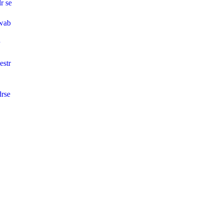
dr se
wab
estr
drse