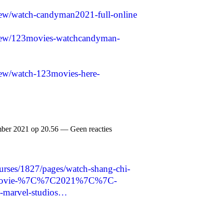
view/watch-candyman2021-full-online
/view/123movies-watchcandyman-
view/watch-123movies-here-
ber 2021 op 20.56 — Geen reacties
ourses/1827/pages/watch-shang-chi-
ngs-movie-%7C%7C2021%7C%7C-
marvel-studios…