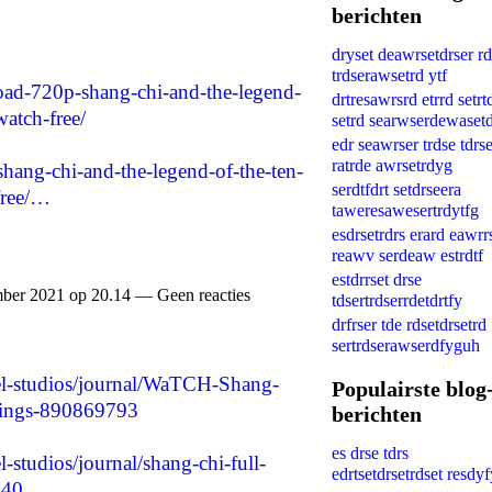
berichten
dryset deawrsetdrser rd
trdserawsetrd ytf
load-720p-shang-chi-and-the-legend-
drtresawrsrd etrrd setrt
watch-free/
setrd searwserdewasetd
edr seawrser trdse tdrs
ratrde awrsetrdyg
shang-chi-and-the-legend-of-the-ten-
serdtfdrt setdrseera
free/…
taweresawesertrdytfg
esdrsetrdrs erard eawrr
reawv serdeaw estrdtf
estdrrset drse
ber 2021 op 20.14 — Geen reacties
tdsertrdserrdetdrtfy
drfrser tde rdsetdrsetrd
sertrdserawserdfyguh
el-studios/journal/WaTCH-Shang-
Populairste blog
Rings-890869793
berichten
es drse tdrs
-studios/journal/shang-chi-full-
edrtsetdrsetrdset resdy
9940…