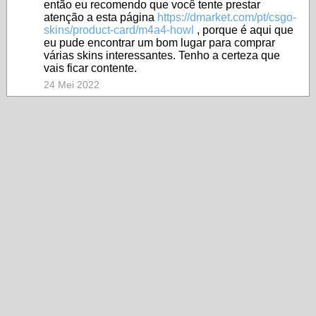
então eu recomendo que você tente prestar
atenção a esta página
https://dmarket.com/pt/csgo-
skins/product-card/m4a4-howl
, porque é aqui que
eu pude encontrar um bom lugar para comprar
várias skins interessantes. Tenho a certeza que
vais ficar contente.
24 Mei 2022