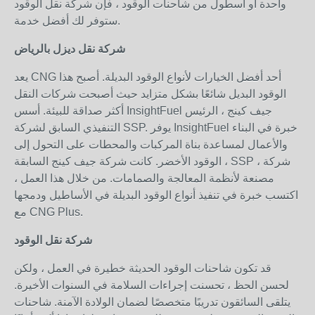
واحدة أو أسطول من شاحنات الوقود ، فإن شركة نقل الوقود
ستوفر لك أفضل خدمة.
شركة نقل ديزل بالرياض
يعد CNG أحد أفضل الخيارات لأنواع الوقود البديلة. أصبح هذا
الوقود البديل شائعًا بشكل متزايد حيث أصبحت شركات النقل
أكثر صداقة للبيئة. أسس InsightFuel جيف كينج ، الرئيس
التنفيذي السابق لشركة SSP. يوفر InsightFuel خبرة في البناء
والأعمال لمساعدة بناة المركبات والمحطات على التحول إلى
الوقود الأخضر. كانت شركة جيف كينج السابقة ، SSP ، شركة
مصنعة لأنظمة المعالجة والصمامات. من خلال هذا العمل ،
اكتسب خبرة في تنفيذ أنواع الوقود البديلة في الأساطيل ودمجها
مع CNG Plus.
شركة نقل الوقود
قد تكون شاحنات الوقود الحديثة خطيرة في العمل ، ولكن
لحسن الحظ ، تحسنت إجراءات السلامة في السنوات الأخيرة.
يتلقى السائقون تدريبًا متخصصًا لضمان الولادة الآمنة. شاحنات