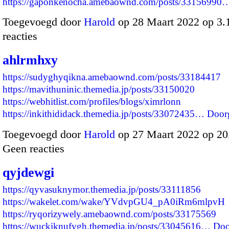
https://gaponkenocha.amebaownd.com/posts/33156990
Toegevoegd door
Harold
op 28 Maart 2022 op 3
reacties
ahlrmhxy
https://sudyghyqikna.amebaownd.com/posts/33184417
https://mavithuninic.themedia.jp/posts/33150020
https://webhitlist.com/profiles/blogs/ximrlonn
https://inkithididack.themedia.jp/posts/33072435…
Door
Toegevoegd door
Harold
op 27 Maart 2022 op 2
Geen reacties
qyjdewgi
https://qyvasuknymor.themedia.jp/posts/33111856
https://wakelet.com/wake/YVdvpGU4_pA0iRm6mlpvH
https://ryqorizywely.amebaownd.com/posts/33175569
https://wuckiknufygh.themedia.jp/posts/33045616…
Doo