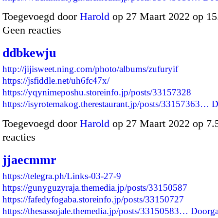
Toegevoegd door
Harold
op 27 Maart 2022 op 1
Geen reacties
ddbkewju
http://jijisweet.ning.com/photo/albums/zufuryif
https://jsfiddle.net/uh6fc47x/
https://yqynimeposhu.storeinfo.jp/posts/33157328
https://isyrotemakog.therestaurant.jp/posts/33157363…
D
Toegevoegd door
Harold
op 27 Maart 2022 op 7
reacties
jjaecmmr
https://telegra.ph/Links-03-27-9
https://gunyguzyraja.themedia.jp/posts/33150587
https://fafedyfogaba.storeinfo.jp/posts/33150727
https://thesassojale.themedia.jp/posts/33150583…
Doorg