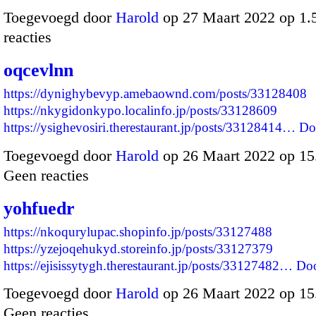
Toegevoegd door
Harold
op 27 Maart 2022 op 1
reacties
oqcevlnn
https://dynighybevyp.amebaownd.com/posts/33128408
https://nkygidonkypo.localinfo.jp/posts/33128609
https://ysighevosiri.therestaurant.jp/posts/33128414…
Do
Toegevoegd door
Harold
op 26 Maart 2022 op 1
Geen reacties
yohfuedr
https://nkoqurylupac.shopinfo.jp/posts/33127488
https://yzejoqehukyd.storeinfo.jp/posts/33127379
https://ejisissytygh.therestaurant.jp/posts/33127482…
Do
Toegevoegd door
Harold
op 26 Maart 2022 op 1
Geen reacties