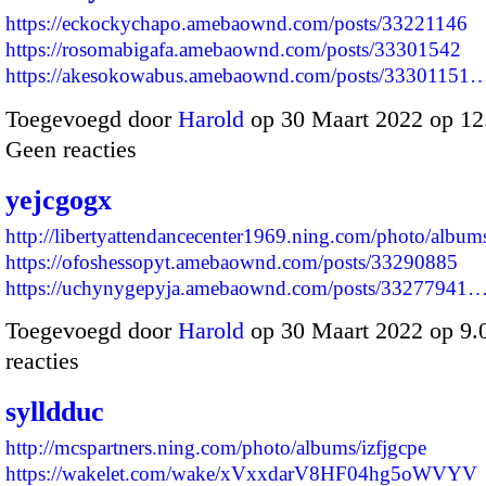
https://eckockychapo.amebaownd.com/posts/33221146
https://rosomabigafa.amebaownd.com/posts/33301542
https://akesokowabus.amebaownd.com/posts/33301151
Toegevoegd door
Harold
op 30 Maart 2022 op 1
Geen reacties
yejcgogx
http://libertyattendancecenter1969.ning.com/photo/albu
https://ofoshessopyt.amebaownd.com/posts/33290885
https://uchynygepyja.amebaownd.com/posts/33277941
Toegevoegd door
Harold
op 30 Maart 2022 op 9
reacties
sylldduc
http://mcspartners.ning.com/photo/albums/izfjgcpe
https://wakelet.com/wake/xVxxdarV8HF04hg5oWVYV