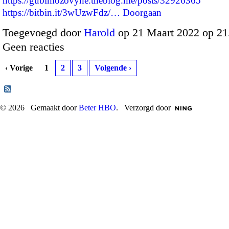
https://gubimozovyhe.theblog.me/posts/32926365
https://bitbin.it/3wUzwFdz/…
Doorgaan
Toegevoegd door
Harold
op 21 Maart 2022 op 2
Geen reacties
‹ Vorige
1
2
3
Volgende ›
© 2026 Gemaakt door
Beter HBO
. Verzorgd door