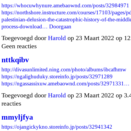
https://whocuwhynure.amebaownd.com/posts/32984971
https://northshore.instructure.com/courses/17103/pages/pd
palestinian-delusion-the-catastrophic-history-of-the-middl
process-download…
Doorgaan
Toegevoegd door
Harold
op 23 Maart 2022 op 1
Geen reacties
nttkqibv
http://divasunlimited.ning.com/photo/albums/ibcafhmw
https://ngalighuduky.storeinfo.jp/posts/32971289
https://ngassassixuw.amebaownd.com/posts/32971331…
Toegevoegd door
Harold
op 23 Maart 2022 op 3
reacties
mmyljfya
https://ojangickykno.storeinfo.jp/posts/32941342