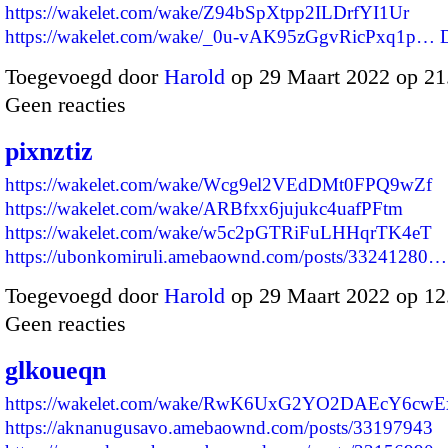
https://wakelet.com/wake/Z94bSpXtpp2ILDrfYI1Ur
https://wakelet.com/wake/_0u-vAK95zGgvRicPxq1p…
Toegevoegd door
Harold
op 29 Maart 2022 op 2
Geen reacties
pixnztiz
https://wakelet.com/wake/Wcg9el2VEdDMt0FPQ9wZf
https://wakelet.com/wake/ARBfxx6jujukc4uafPFtm
https://wakelet.com/wake/w5c2pGTRiFuLHHqrTK4eT
https://ubonkomiruli.amebaownd.com/posts/33241280…
Toegevoegd door
Harold
op 29 Maart 2022 op 1
Geen reacties
glkoueqn
https://wakelet.com/wake/RwK6UxG2YO2DAEcY6cwE
https://aknanugusavo.amebaownd.com/posts/33197943