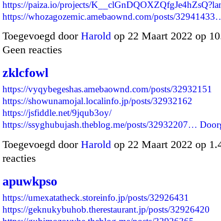
https://paiza.io/projects/K__clGnDQOXZQfgJe4hZsQ?l
https://whozagozemic.amebaownd.com/posts/32941433
Toegevoegd door
Harold
op 22 Maart 2022 op 1
Geen reacties
zklcfowl
https://vyqybegeshas.amebaownd.com/posts/32932151
https://showunamojal.localinfo.jp/posts/32932162
https://jsfiddle.net/9jqub3oy/
https://ssyghubujash.theblog.me/posts/32932207…
Door
Toegevoegd door
Harold
op 22 Maart 2022 op 1
reacties
apuwkpso
https://umexatatheck.storeinfo.jp/posts/32926431
https://geknukybuhob.therestaurant.jp/posts/32926420