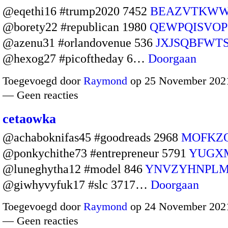
@eqethi16 #trump2020 7452
BEAZVTKW
@borety22 #republican 1980
QEWPQISVOP
@azenu31 #orlandovenue 536
JXJSQBFWT
@hexog27 #picoftheday 6…
Doorgaan
Toegevoegd door
Raymond
op 25 November 2021
— Geen reacties
cetaowka
@achaboknifas45 #goodreads 2968
MOFKZ
@ponkychithe73 #entrepreneur 5791
YUGX
@luneghytha12 #model 846
YNVZYHNPL
@giwhyvyfuk17 #slc 3717…
Doorgaan
Toegevoegd door
Raymond
op 24 November 2021
— Geen reacties