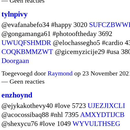
— Geen reacties
tylnpivy
@evafanabefo34 #happy 3020
SUFCZBWW
@gongamanga61 #photooftheday 3692
UWUQFSHMDR
@elochassegho5 #cardio 4
COQKBMMZWT
@gicemyzicije29 #usa 3
Doorgaan
Toegevoegd door
Raymond
op 23 November 2021
— Geen reacties
enzhoynd
@ejykakothevy40 #love 5723
UJEZJIXCLI
@acocossibaq88 #nhl 7395
AMXYDTIJCB
@shexycu76 #love 1049
WYVULTHSEG