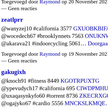
Toegevoegd door
Raymond
op 20 November 2021
— Geen reacties
zeatlprr
@wanyzej10 #california 3577
GXUOBKBIF
@wocedech67 #brooklynnets 7563
ONUKN
@akarava21 #indoorcycling 5061…
Doorgaa
Toegevoegd door
Raymond
op 19 November 2021
— Geen reacties
gakugixh
@knoch91 #fitness 8449
KGOTRPUXTG
@ypevudych17 #california 695
CIWDPMH
@uxaqasynkyfo60 #torrent 8736
ZKECRXG
@ogajyko67 #cardio 5556
MNCKSLKMQE