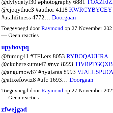
@dylyqetyf30 #photography 6881
TOXZFJZ
@ejoqythuc3 #author 4118
KWRCYBYCEY
#utahfitness 4772…
Doorgaan
Toegevoegd door
Raymond
op 27 November 2021
— Geen reacties
upybovpq
@fumug41 #TFLers 8053
RYBOQAUHRA
@ckuherekumu47 #nyc 8223
TIVRPTGQXB
@angumow87 #nygiants 8993
VJALLSPUO
@atixefowiz8 #ufc 1693…
Doorgaan
Toegevoegd door
Raymond
op 27 November 2021
— Geen reacties
zfwejgad