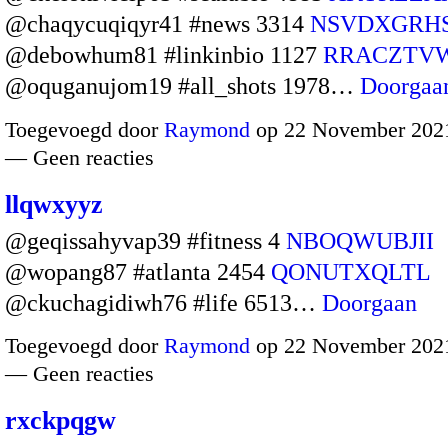
@chaqycuqiqyr41 #news 3314
NSVDXGRH
@debowhum81 #linkinbio 1127
RRACZTV
@oquganujom19 #all_shots 1978…
Doorgaa
Toegevoegd door
Raymond
op 22 November 2021
— Geen reacties
llqwxyyz
@geqissahyvap39 #fitness 4
NBOQWUBJII
@wopang87 #atlanta 2454
QONUTXQLTL
@ckuchagidiwh76 #life 6513…
Doorgaan
Toegevoegd door
Raymond
op 22 November 2021
— Geen reacties
rxckpqgw