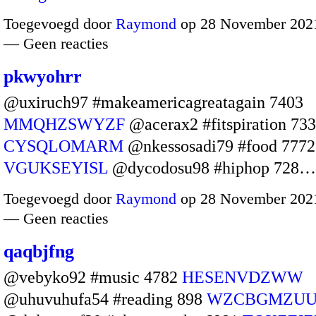
Toegevoegd door
Raymond
op 28 November 2021
— Geen reacties
pkwyohrr
@uxiruch97 #makeamericagreatagain 7403
MMQHZSWYZF
@acerax2 #fitspiration 733
CYSQLOMARM
@nkessosadi79 #food 7772
VGUKSEYISL
@dycodosu98 #hiphop 728
Toegevoegd door
Raymond
op 28 November 2021
— Geen reacties
qaqbjfng
@vebyko92 #music 4782
HESENVDZWW
@uhuvuhufa54 #reading 898
WZCBGMZU