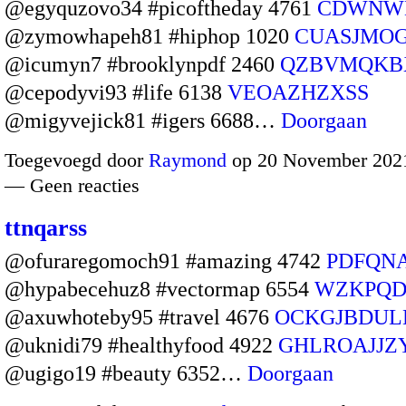
@egyquzovo34 #picoftheday 4761
CDWNW
@zymowhapeh81 #hiphop 1020
CUASJMO
@icumyn7 #brooklynpdf 2460
QZBVMQK
@cepodyvi93 #life 6138
VEOAZHZXSS
@migyvejick81 #igers 6688…
Doorgaan
Toegevoegd door
Raymond
op 20 November 2021
— Geen reacties
ttnqarss
@ofuraregomoch91 #amazing 4742
PDFQN
@hypabecehuz8 #vectormap 6554
WZKPQ
@axuwhoteby95 #travel 4676
OCKGJBDUL
@uknidi79 #healthyfood 4922
GHLROAJJZ
@ugigo19 #beauty 6352…
Doorgaan