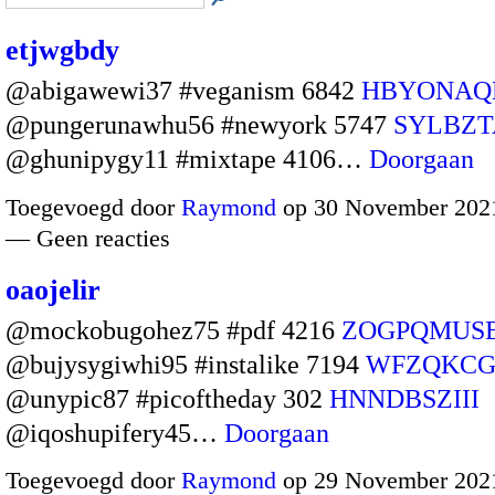
etjwgbdy
@abigawewi37 #veganism 6842
HBYONAQ
@pungerunawhu56 #newyork 5747
SYLBZT
@ghunipygy11 #mixtape 4106…
Doorgaan
Toegevoegd door
Raymond
op 30 November 2021
— Geen reacties
oaojelir
@mockobugohez75 #pdf 4216
ZOGPQMUS
@bujysygiwhi95 #instalike 7194
WFZQKCG
@unypic87 #picoftheday 302
HNNDBSZIII
@iqoshupifery45…
Doorgaan
Toegevoegd door
Raymond
op 29 November 2021