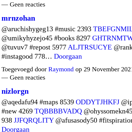
— Geen reacties
mrnzohan
@aruchishygeg13 #music 2393
TBEFGNMI
@umikyhyzejo45 #books 8297
GHTRNMT
@tuvuv7 #repost 5977
ALJTRSUCYE
@rank
#instagood 778…
Doorgaan
Toegevoegd door
Raymond
op 29 November 2021
— Geen reacties
nizlorgn
@aqedafu94 #maps 8539
ODDYTJHKFJ
@ip
#new 4269
TQBBBBVADQ
@ohyssomekn45 
938
JJFQRQLITY
@afusasody50 #fitspirati
Doorgaan