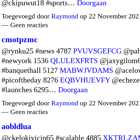
@ckipuwut18 #sports…
Doorgaan
Toegevoegd door
Raymond
op 22 November 2021
— Geen reacties
cmotpzmc
@rynku25 #news 4787
PVUVSGEFCG
@pah
#newyork 1536
QLULEXFRTS
@jaxygilom
#banquethall 5127
MABWJVDAMS
@acelo
#picoftheday 8276
EQBVHUEVFY
@echeze
#launches 6295…
Doorgaan
Toegevoegd door
Raymond
op 22 November 2021
— Geen reacties
aobldlua
@ckelokivicip65 #scalable 4885
XKTRLZA