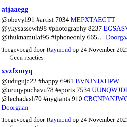
atjaaegg
@obevyh91 #artist 7034
MEPXTAEGTT
@ykysassewh98 #photography 8237
EGSAS
@thuknamulaf95 #iphoneonly 665…
Doorga
Toegevoegd door
Raymond
op 24 November 2021
— Geen reacties
xvzfxmyq
@uduguja22 #happy 6961
BVNJNJXHPW
@uruqypuchavu78 #sports 7534
UUNQWJD
@lechadash70 #nygiants 910
CBCNPANJW
Doorgaan
Toegevoegd door
Raymond
op 24 November 2021