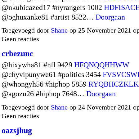
@nkubicazed17 #nyrangers 1002
HDFISACE
@oghuxanke81 #artist 8522…
Doorgaan
Toegevoegd door
Shane
op 25 November 2021 o
Geen reacties
crbezunc
@hixywha81 #nfl 9429
HFQNQQHHWW
@chyvipunywe61 #politics 3454
FVSVCSW
@whongyh56 #hiphop 5859
RYQBHCZKLK
@agozu26 #hiphop 7648…
Doorgaan
Toegevoegd door
Shane
op 24 November 2021 o
Geen reacties
oazsjhug