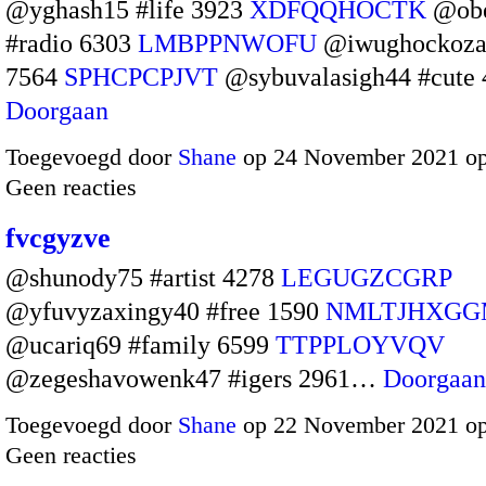
@yghash15 #life 3923
XDFQQHOCTK
@obe
#radio 6303
LMBPPNWOFU
@iwughockoza
7564
SPHCPCPJVT
@sybuvalasigh44 #cute
Doorgaan
Toegevoegd door
Shane
op 24 November 2021 o
Geen reacties
fvcgyzve
@shunody75 #artist 4278
LEGUGZCGRP
@yfuvyzaxingy40 #free 1590
NMLTJHXGG
@ucariq69 #family 6599
TTPPLOYVQV
@zegeshavowenk47 #igers 2961…
Doorgaan
Toegevoegd door
Shane
op 22 November 2021 o
Geen reacties