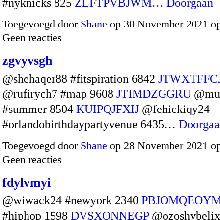
#nyknicks 825
ZLFTPVBJWM…
Doorgaan
Toegevoegd door
Shane
op 30 November 2021 o
Geen reacties
zgvyvsgh
@shehaqer88 #fitspiration 6842
JTWXTFFC
@rufirych7 #map 9608
JTIMDZGGRU
@mus
#summer 8504
KUIPQJFXIJ
@fehickiqy24
#orlandobirthdaypartyvenue 6435…
Doorgaa
Toegevoegd door
Shane
op 28 November 2021 o
Geen reacties
fdylvmyi
@wiwack24 #newyork 2340
PBJOMQEOY
#hiphop 1598
DVSXONNEGP
@ozoshybelix