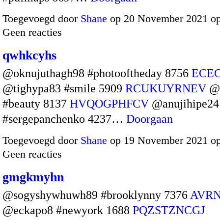
Toegevoegd door
Shane
op 20 November 2021 o
Geen reacties
qwhkcyhs
@oknujuthagh98 #photooftheday 8756
ECE
@tighypa83 #smile 5909
RCUKUYRNEV
@
#beauty 8137
HVQOGPHFCV
@anujihipe24
#sergepanchenko 4237…
Doorgaan
Toegevoegd door
Shane
op 19 November 2021 o
Geen reacties
gmgkmyhn
@sogyshywhuwh89 #brooklynny 7376
AVR
@eckapo8 #newyork 1688
PQZSTZNCGJ