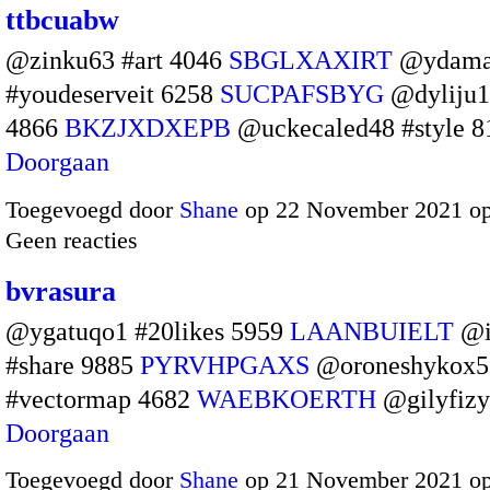
ttbcuabw
@zinku63 #art 4046
SBGLXAXIRT
@ydama
#youdeserveit 6258
SUCPAFSBYG
@dyliju1
4866
BKZJXDXEPB
@uckecaled48 #style 
Doorgaan
Toegevoegd door
Shane
op 22 November 2021 o
Geen reacties
bvrasura
@ygatuqo1 #20likes 5959
LAANBUIELT
@i
#share 9885
PYRVHPGAXS
@oroneshykox5
#vectormap 4682
WAEBKOERTH
@gilyfiz
Doorgaan
Toegevoegd door
Shane
op 21 November 2021 o