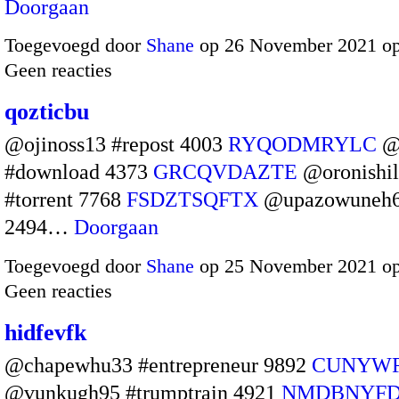
Doorgaan
Toegevoegd door
Shane
op 26 November 2021 o
Geen reacties
qozticbu
@ojinoss13 #repost 4003
RYQODMRYLC
@
#download 4373
GRCQVDAZTE
@oronishi
#torrent 7768
FSDZTSQFTX
@upazowuneh6 
2494…
Doorgaan
Toegevoegd door
Shane
op 25 November 2021 o
Geen reacties
hidfevfk
@chapewhu33 #entrepreneur 9892
CUNYWF
@vunkugh95 #trumptrain 4921
NMDBNYF