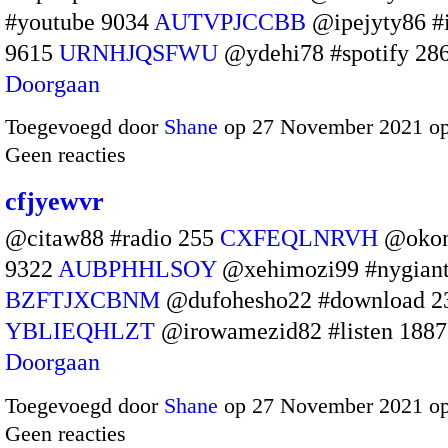
#youtube 9034
AUTVPJCCBB
@ipejyty86 #
9615
URNHJQSFWU
@ydehi78 #spotify 2
Doorgaan
Toegevoegd door
Shane
op 27 November 2021 o
Geen reacties
cfjyewvr
@citaw88 #radio 255
CXFEQLNRVH
@okon
9322
AUBPHHLSOY
@xehimozi99 #nygiant
BZFTJXCBNM
@dufohesho22 #download 2
YBLIEQHLZT
@irowamezid82 #listen 188
Doorgaan
Toegevoegd door
Shane
op 27 November 2021 o
Geen reacties