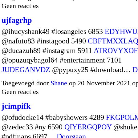
Geen reacties
ujfagrhp
@ihucyshank49 #losangeles 6853
EDYHWU
@nafuto83 #instagood 5490
CBFTMXXLA
@ducazuh89 #instagram 5911
ATROVYXOF
@opuzuqybagol64 #entertainment 7101
JUDEGANVDZ
@pypuxy25 #download…
D
Toegevoegd door
Shane
op 20 November 2021 o
Geen reacties
jcimpifk
@ofudocke14 #babyshowers 4289
FKGPOL
@zedec33 #ny 6590
QIYERGQPOY
@shukes
#pdfmaps 6697…
Doorgaan