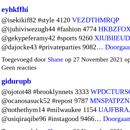
eyhkffhi
@isekikif82 #style 4120
VEZDTHMRQP
@ijuhiviwezugh44 #fashion 4774
HKBZFO
@gekypeferamy42 #sports 9260
XIUBIIEU
@dajocke43 #privateparties 9082…
Doorgaa
Toegevoegd door
Shane
op 27 November 2021 o
Geen reacties
gidurupb
@ojotot48 #brooklynnets 3333
WPDCTURS
@ocanosasuck52 #repost 9787
MNSPATPZN
@nothethym14 #milwaukee 1154
UAJFBRA
@usiqiraqibe96 #instagood 9466…
Doorgaa