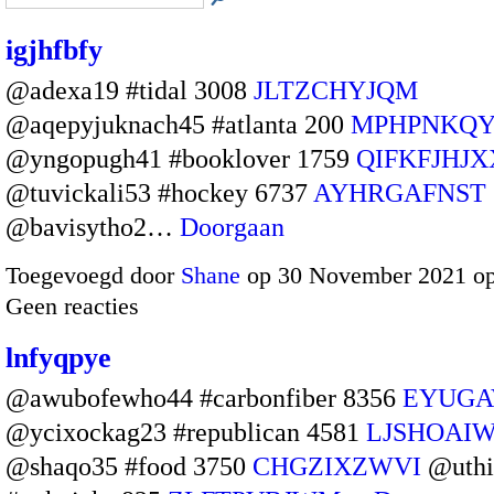
igjhfbfy
@adexa19 #tidal 3008
JLTZCHYJQM
@aqepyjuknach45 #atlanta 200
MPHPNKQY
@yngopugh41 #booklover 1759
QIFKFJHJX
@tuvickali53 #hockey 6737
AYHRGAFNST
@bavisytho2…
Doorgaan
Toegevoegd door
Shane
op 30 November 2021 o
Geen reacties
lnfyqpye
@awubofewho44 #carbonfiber 8356
EYUGA
@ycixockag23 #republican 4581
LJSHOAI
@shaqo35 #food 3750
CHGZIXZWVI
@uthi