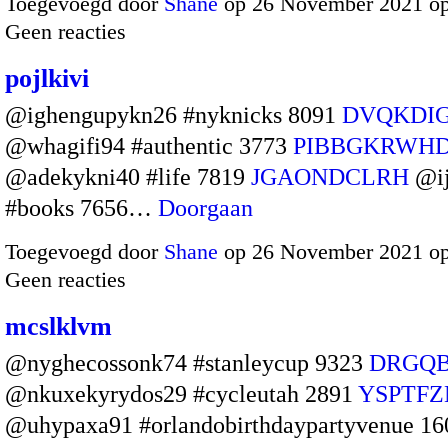
Toegevoegd door
Shane
op 26 November 2021 o
Geen reacties
pojlkivi
@ighengupykn26 #nyknicks 8091
DVQKDI
@whagifi94 #authentic 3773
PIBBGKRWH
@adekykni40 #life 7819
JGAONDCLRH
@ij
#books 7656…
Doorgaan
Toegevoegd door
Shane
op 26 November 2021 o
Geen reacties
mcslklvm
@nyghecossonk74 #stanleycup 9323
DRGQ
@nkuxekyrydos29 #cycleutah 2891
YSPTF
@uhypaxa91 #orlandobirthdaypartyvenue 1