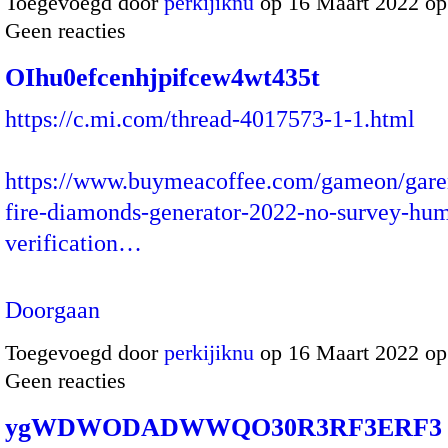
Toegevoegd door
perkijiknu
op 16 Maart 2022 o
Geen reacties
OIhu0efcenhjpifcew4wt435t
https://c.mi.com/thread-4017573-1-1.html
https://www.buymeacoffee.com/gameon/gare
fire-diamonds-generator-2022-no-survey-hu
verification…
Doorgaan
Toegevoegd door
perkijiknu
op 16 Maart 2022 o
Geen reacties
ygWDWODADWWQO30R3RF3ERF3