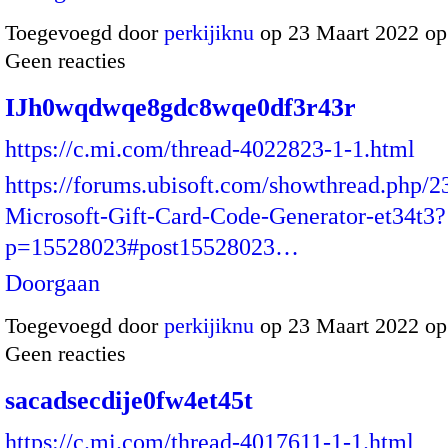
Toegevoegd door
perkijiknu
op 23 Maart 2022 o
Geen reacties
IJh0wqdwqe8gdc8wqe0df3r43r
https://c.mi.com/thread-4022823-1-1.html
https://forums.ubisoft.com/showthread.php/
Microsoft-Gift-Card-Code-Generator-et34t3?
p=15528023#post15528023…
Doorgaan
Toegevoegd door
perkijiknu
op 23 Maart 2022 o
Geen reacties
sacadsecdije0fw4et45t
https://c.mi.com/thread-4017611-1-1.html