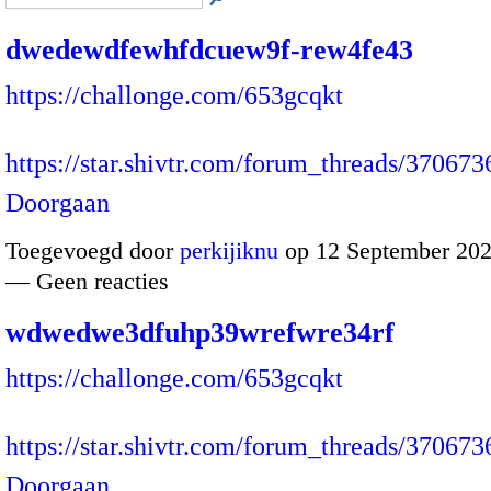
dwedewdfewhfdcuew9f-rew4fe43
https://challonge.com/653gcqkt
https://star.shivtr.com/forum_threads/37067
Doorgaan
Toegevoegd door
perkijiknu
op 12 September 202
— Geen reacties
wdwedwe3dfuhp39wrefwre34rf
https://challonge.com/653gcqkt
https://star.shivtr.com/forum_threads/37067
Doorgaan