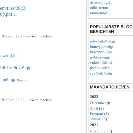
dcnewkjngrj
ndbicuenur
tem/files/2022-
mnnieungrj
80p.pdf…
POPULAIRSTE BLOG
BERICHTEN
 2022 op 22.26 — Geen reacties
iehwfnjkdbskgj
bmnvjnewolgr
bewrjnsdklgn
kjewngkjb
nvbkejwngrj
vnkdrkfjdsdsf
q000f01vd8d7o9qkf
jbcshviudsf
sge SGE Sedg
s/djnehkjgbrg…
MAANDARCHIEVEN
2022
 2022 op 22.23 — Geen reacties
December
(8)
April
(2)
Februari
(3)
Januari
(6)
2021
November
(6)