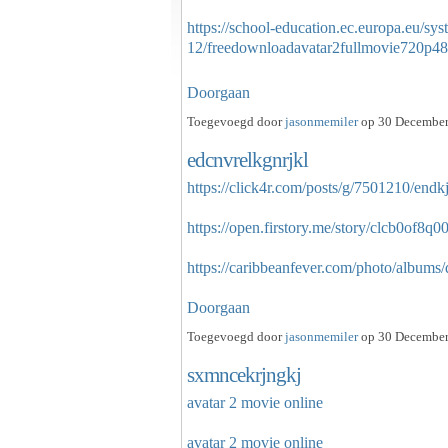
https://school-education.ec.europa.eu/sys
12/freedownloadavatar2fullmovie720p4
Doorgaan
Toegevoegd door
jasonmemiler
op 30 December
edcnvrelkgnrjkl
https://click4r.com/posts/g/7501210/end
https://open.firstory.me/story/clcb0of8
https://caribbeanfever.com/photo/album
Doorgaan
Toegevoegd door
jasonmemiler
op 30 December
sxmncekrjngkj
avatar 2 movie online
avatar 2 movie online