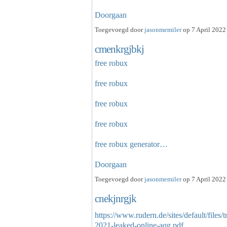
Doorgaan
Toegevoegd door
jasonmemiler
op 7 April 2022
cmenkrgjbkj
free robux
free robux
free robux
free robux
free robux generator…
Doorgaan
Toegevoegd door
jasonmemiler
op 7 April 2022
cnekjnrgjk
https://www.rudern.de/sites/default/file
2021-leaked-online-aqg.pdf