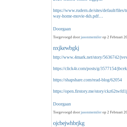
https://www.rudern.de/sites/default/file
way-home-movie-tkh.pdf…
Doorgaan
Toegevoegd door
jasonmemiler
op 2 Februari 2
nxjkewbgkj
http://www.4mark.net/story/5636742/jve
https://click4r.com/posts/g/3577154/jbcek
https://shapshare.com/read-blog/62054
https://open.firstory.me/story/ckz62tw
Doorgaan
Toegevoegd door
jasonmemiler
op 2 Februari 2
ojcbejwhbrjkg