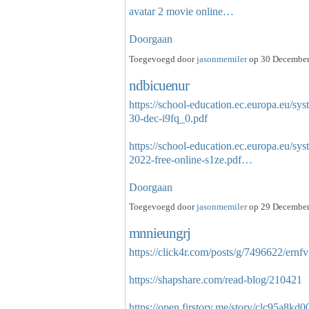
avatar 2 movie online…
Doorgaan
Toegevoegd door
jasonmemiler
op 30 December
ndbicuenur
https://school-education.ec.europa.eu/sys
30-dec-i9fq_0.pdf
https://school-education.ec.europa.eu/sys
2022-free-online-s1ze.pdf…
Doorgaan
Toegevoegd door
jasonmemiler
op 29 December
mnnieungrj
https://click4r.com/posts/g/7496622/ernf
https://shapshare.com/read-blog/210421
https://open.firstory.me/story/clc95a8k