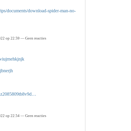
s/trips/documents/download-spider-man-no-
022 op 22.59 — Geen reacties
wiujrnehkjnjk
jbnerjh
fd1jz2085809tb8v9d…
022 op 22.54 — Geen reacties