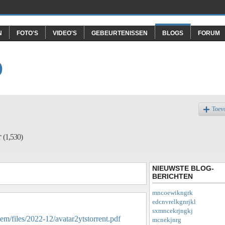
N
FOTO'S
VIDEO'S
GEBEURTENISSEN
BLOGS
FORUM
O
Toev
r
(1,530)
NIEUWSTE BLOG-
BERICHTEN
mncoewikngrk
edcnvrelkgnrjkl
sxmncekrjngkj
tem/files/2022-12/avatar2ytstorrent.pdf
mcnekjnrg