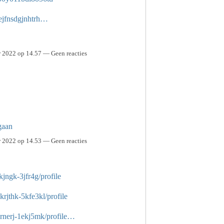
/ejfnsdgjnhtrh…
 2022 op 14.57 — Geen reacties
gaan
 2022 op 14.53 — Geen reacties
ekjngk-3jfr4g/profile
krjthk-5kfe3kl/profile
kvrnerj-1ekj5mk/profile…