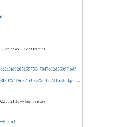
ad
022 op 22.45 — Geen reacties
/01/ecc2a9fd928515575647847a02d56097.pdf
2/01/68f3025418d371e98e25cebd7316726d.pdf…
022 op 21.26 — Geen reacties
ewkjehreh