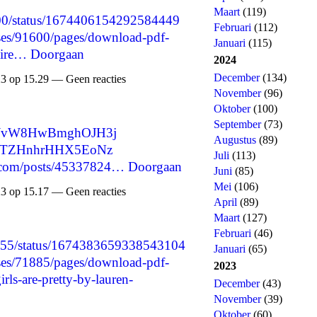
Maart
(119)
7200/status/1674406154292584449
Februari
(112)
ses/91600/pages/download-pdf-
Januari
(115)
aire…
Doorgaan
2024
December
(134)
3 op 15.29 — Geen reacties
November
(96)
Oktober
(100)
September
(73)
s_DJvW8HwBmghOJH3j
Augustus
(89)
fa_lTZHnhrHHX5EoNz
Juli
(113)
d.com/posts/45337824…
Doorgaan
Juni
(85)
Mei
(106)
3 op 15.17 — Geen reacties
April
(89)
Maart
(127)
Februari
(46)
5755/status/1674383659338543104
Januari
(65)
ses/71885/pages/download-pdf-
2023
irls-are-pretty-by-lauren-
December
(43)
November
(39)
Oktober
(60)