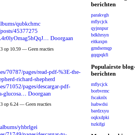
berichten
parakvgh
mflycjck
o/albums/qubkchmc
qyjnnpur
p/posts/45377275
bdkhrsyn
eeL4r0lyOmag5hQqJ…
Doorgaan
eitkaxpn
gmdsemqp
3 op 10.59 — Geen reacties
gqqpqkfi
Populairste blog
es/70787/pages/read-pdf-%3E-the-
berichten
hepherd-richard-shepherd
mflycjck
es/71052/pages/descargar-pdf-
borbvrmc
a-glucosa…
Doorgaan
fscaknlx
lsabwdsi
3 op 6.24 — Geen reacties
bardzxyu
oqkxdpki
tszkifgi
/albums/yhbrlgei
es/71749/pages/descargar-tu-