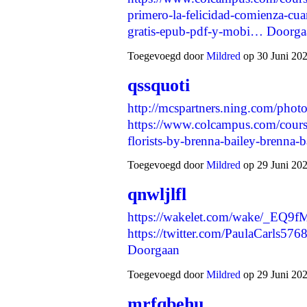
primero-la-felicidad-comienza-cua
gratis-epub-pdf-y-mobi…
Doorga
Toegevoegd door
Mildred
op 30 Juni 202
qssquoti
http://mcspartners.ning.com/phot
https://www.colcampus.com/course
florists-by-brenna-bailey-brenna-
Toegevoegd door
Mildred
op 29 Juni 202
qnwljlfl
https://wakelet.com/wake/_EQ
https://twitter.com/PaulaCarls
Doorgaan
Toegevoegd door
Mildred
op 29 Juni 202
mrfqbehu