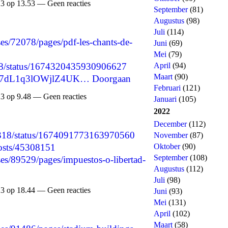
3 op 13.53 — Geen reacties
September
(81)
Augustus
(98)
Juli
(114)
s/72078/pages/pdf-les-chants-de-
Juni
(69)
Mei
(79)
5708/status/1674320435930906627
April
(94)
Maart
(90)
1vT7dL1q3lOWjlZ4UK…
Doorgaan
Februari
(121)
3 op 9.48 — Geen reacties
Januari
(105)
2022
December
(112)
80318/status/1674091773163970560
November
(87)
Oktober
(90)
posts/45308151
September
(108)
s/89529/pages/impuestos-o-libertad-
Augustus
(112)
Juli
(98)
3 op 18.44 — Geen reacties
Juni
(93)
Mei
(131)
April
(102)
Maart
(58)