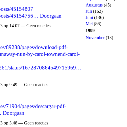
Augustus
(45)
/posts/45154807
Juli
(162)
p/posts/45154756…
Doorgaan
Juni
(136)
Mei
(86)
3 op 14.07 — Geen reacties
1999
November
(13)
ses/89288/pages/download-pdf-
naway-nun-by-carol-townend-carol-
58261/status/1672870864549715969…
3 op 9.49 — Geen reacties
es/71904/pages/descargar-pdf-
…
Doorgaan
3 op 3.48 — Geen reacties