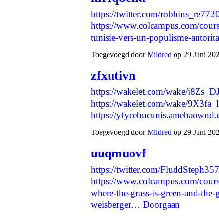
https://twitter.com/robbins_re7
https://www.colcampus.com/cour
tunisie-vers-un-populisme-autorit
Toegevoegd door
Mildred
op 29 Juni 202
zfxutivn
https://wakelet.com/wake/i8Z
https://wakelet.com/wake/9X3
https://yfycebucunis.amebaown
Toegevoegd door
Mildred
op 29 Juni 202
uuqmuovf
https://twitter.com/FluddSteph3
https://www.colcampus.com/cour
where-the-grass-is-green-and-the-g
weisberger…
Doorgaan