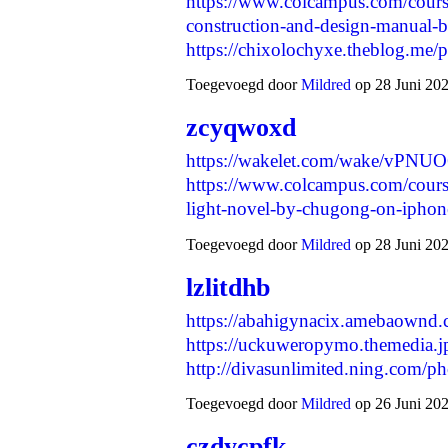
https://www.colcampus.com/cours
construction-and-design-manual-
https://chixolochyxe.theblog.me
Toegevoegd door
Mildred
op 28 Juni 202
zcyqwoxd
https://wakelet.com/wake/vPN
https://www.colcampus.com/course
light-novel-by-chugong-on-ipho
Toegevoegd door
Mildred
op 28 Juni 202
lzlitdhb
https://abahigynacix.amebaownd
https://uckuweropymo.themedia.j
http://divasunlimited.ning.com/
Toegevoegd door
Mildred
op 26 Juni 202
czdycpfk