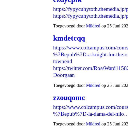
https://fypycuhytoth.themedia.jp
https://fypycuhytoth.themedia.j
Toegevoegd door
Mildred
op 25 Juni 202
kmdetcqq
https://www.colcampus.com/cour
%7Bepub%7D-a-knight-for-the-ru
townend
https://twitter.com/RossWard11
Doorgaan
Toegevoegd door
Mildred
op 25 Juni 202
zzouqomc
https://www.colcampus.com/cours
%7Bepub%7D-la-dama-del-nilo
Toegevoegd door
Mildred
op 25 Juni 202