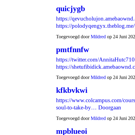
quicjygb
https://qevucholujon.amebaownd
https://polodyqengyx.theblog.m
Toegevoegd door
Mildred
op 24 Juni 202
pmtfnnfw
https://twitter.com/AnnitaHutc7
https://shetufibidick.amebaown
Toegevoegd door
Mildred
op 24 Juni 202
kfkbvkwi
https://www.colcampus.com/cours
soul-to-take-by…
Doorgaan
Toegevoegd door
Mildred
op 24 Juni 202
mpblueoi