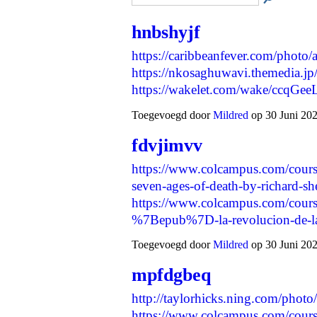
hnbshyjf
https://caribbeanfever.com/phot
https://nkosaghuwavi.themedia.j
https://wakelet.com/wake/ccqG
Toegevoegd door
Mildred
op 30 Juni 202
fdvjimvv
https://www.colcampus.com/cours
seven-ages-of-death-by-richard-s
https://www.colcampus.com/cours
%7Bepub%7D-la-revolucion-de-l
Toegevoegd door
Mildred
op 30 Juni 202
mpfdgbeq
http://taylorhicks.ning.com/photo
https://www.colcampus.com/cours