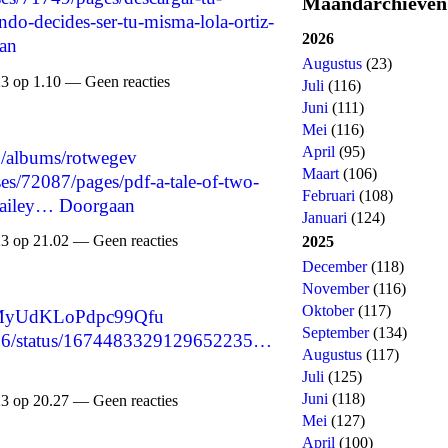
Maandarchieven
ndo-decides-ser-tu-misma-lola-ortiz-
2026
an
Augustus
(23)
3 op 1.10 — Geen reacties
Juli
(116)
Juni
(111)
Mei
(116)
April
(95)
o/albums/rotwegev
Maart
(106)
s/72087/pages/pdf-a-tale-of-two-
Februari
(108)
bailey…
Doorgaan
Januari
(124)
3 op 21.02 — Geen reacties
2025
December
(118)
November
(116)
Oktober
(117)
9fMyUdKLoPdpc99Qfu
September
(134)
57686/status/1674483329129652235…
Augustus
(117)
Juli
(125)
Juni
(118)
3 op 20.27 — Geen reacties
Mei
(127)
April
(100)