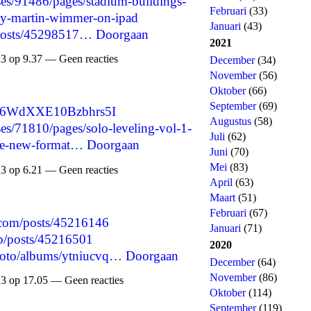
es/91486/pages/stadium-buildings-
Februari
(33)
by-martin-wimmer-on-ipad
Januari
(43)
/posts/45298517…
Doorgaan
2021
3 op 9.37 — Geen reacties
December
(34)
November
(56)
Oktober
(66)
September
(69)
UO6WdXXE10Bzbhrs5I
Augustus
(58)
s/71810/pages/solo-leveling-vol-1-
Juli
(62)
ne-new-format…
Doorgaan
Juni
(70)
Mei
(83)
3 op 6.21 — Geen reacties
April
(63)
Maart
(51)
Februari
(67)
.com/posts/45216146
Januari
(71)
p/posts/45216501
2020
photo/albums/ytniucvq…
Doorgaan
December
(64)
November
(86)
3 op 17.05 — Geen reacties
Oktober
(114)
September
(119)