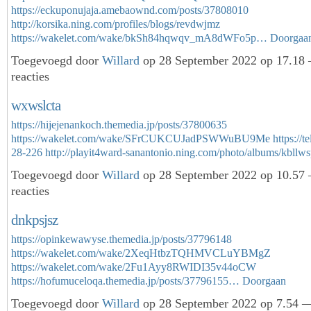
https://eckuponujaja.amebaownd.com/posts/37808010
http://korsika.ning.com/profiles/blogs/revdwjmz
https://wakelet.com/wake/bkSh84hqwqv_mA8dWFo5p…
Doorgaa
Toegevoegd door
Willard
op 28 September 2022 op 17.18
reacties
wxwslcta
https://hijejenankoch.themedia.jp/posts/37800635
https://wakelet.com/wake/SFrCUKCUJadPSWWuBU9Me
https://t
28-226
http://playit4ward-sanantonio.ning.com/photo/albums/kbl
Toegevoegd door
Willard
op 28 September 2022 op 10.57
reacties
dnkpsjsz
https://opinkewawyse.themedia.jp/posts/37796148
https://wakelet.com/wake/2XeqHtbzTQHMVCLuYBMgZ
https://wakelet.com/wake/2Fu1Ayy8RWIDI35v44oCW
https://hofumuceloqa.themedia.jp/posts/37796155…
Doorgaan
Toegevoegd door
Willard
op 28 September 2022 op 7.54 —