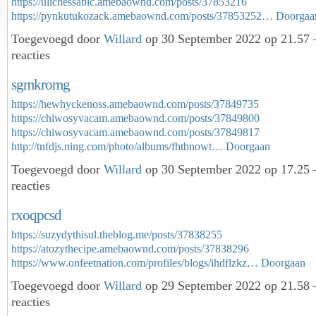
https://ulichessabic.amebaownd.com/posts/37853216
https://pynkutukozack.amebaownd.com/posts/37853252…
Doorgaa
Toegevoegd door
Willard
op 30 September 2022 op 21.57
reacties
sgmkromg
https://hewhyckenoss.amebaownd.com/posts/37849735
https://chiwosyvacam.amebaownd.com/posts/37849800
https://chiwosyvacam.amebaownd.com/posts/37849817
http://tnfdjs.ning.com/photo/albums/fhtbnowt…
Doorgaan
Toegevoegd door
Willard
op 30 September 2022 op 17.25
reacties
rxoqpcsd
https://suzydythisul.theblog.me/posts/37838255
https://atozythecipe.amebaownd.com/posts/37838296
https://www.onfeetnation.com/profiles/blogs/ihdflzkz…
Doorgaan
Toegevoegd door
Willard
op 29 September 2022 op 21.58
reacties