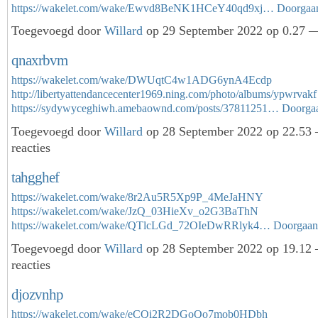
https://wakelet.com/wake/Ewvd8BeNK1HCeY40qd9xj…
Doorgaa
Toegevoegd door
Willard
op 29 September 2022 op 0.27 —
qnaxrbvm
https://wakelet.com/wake/DWUqtC4w1ADG6ynA4Ecdp
http://libertyattendancecenter1969.ning.com/photo/albums/ypwrvakf
https://sydywyceghiwh.amebaownd.com/posts/37811251…
Doorga
Toegevoegd door
Willard
op 28 September 2022 op 22.53
reacties
tahgghef
https://wakelet.com/wake/8r2Au5R5Xp9P_4MeJaHNY
https://wakelet.com/wake/JzQ_03HieXv_o2G3BaThN
https://wakelet.com/wake/QTlcLGd_72OIeDwRRlyk4…
Doorgaan
Toegevoegd door
Willard
op 28 September 2022 op 19.12
reacties
djozvnhp
https://wakelet.com/wake/eCQi2R2DGoQo7mob0HDbh