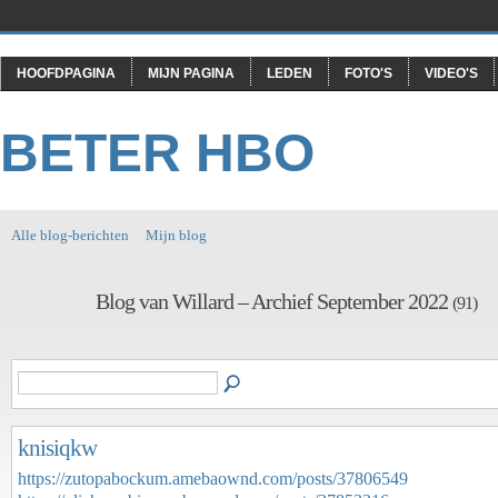
HOOFDPAGINA
MIJN PAGINA
LEDEN
FOTO'S
VIDEO'S
BETER HBO
Alle blog-berichten
Mijn blog
Blog van Willard – Archief September 2022
(91)
knisiqkw
https://zutopabockum.amebaownd.com/posts/37806549