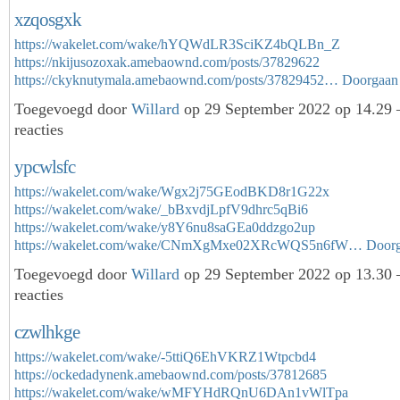
xzqosgxk
https://wakelet.com/wake/hYQWdLR3SciKZ4bQLBn_Z
https://nkijusozoxak.amebaownd.com/posts/37829622
https://ckyknutymala.amebaownd.com/posts/37829452…
Doorgaan
Toegevoegd door
Willard
op 29 September 2022 op 14.29
reacties
ypcwlsfc
https://wakelet.com/wake/Wgx2j75GEodBKD8r1G22x
https://wakelet.com/wake/_bBxvdjLpfV9dhrc5qBi6
https://wakelet.com/wake/y8Y6nu8saGEa0ddzgo2up
https://wakelet.com/wake/CNmXgMxe02XRcWQS5n6fW…
Door
Toegevoegd door
Willard
op 29 September 2022 op 13.30
reacties
czwlhkge
https://wakelet.com/wake/-5ttiQ6EhVKRZ1Wtpcbd4
https://ockedadynenk.amebaownd.com/posts/37812685
https://wakelet.com/wake/wMFYHdRQnU6DAn1vWlTpa