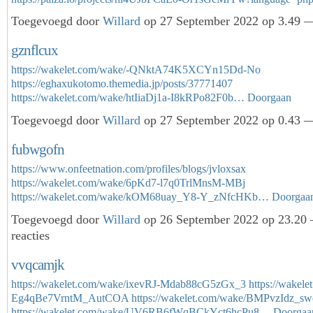
Toegevoegd door
Willard
op 27 September 2022 op 3.49 —
gznflcux
https://wakelet.com/wake/-QNktA74K5XCYn15Dd-No
https://eghaxukotomo.themedia.jp/posts/37771407
https://wakelet.com/wake/htIiaDj1a-I8kRPo82F0b…
Doorgaan
Toegevoegd door
Willard
op 27 September 2022 op 0.43 —
fubwgofn
https://www.onfeetnation.com/profiles/blogs/jvloxsax
https://wakelet.com/wake/6pKd7-l7q0TrlMnsM-MBj
https://wakelet.com/wake/kOM68uay_Y8-Y_zNfcHKb…
Doorgaa
Toegevoegd door
Willard
op 26 September 2022 op 23.20
reacties
vvqcamjk
https://wakelet.com/wake/ixevRJ-Mdab88cG5zGx_3
https://wakel
Eg4qBe7VrntM_AutCOA
https://wakelet.com/wake/BMPvzIdz_
https://wakelet.com/wake/UV6RB6fWqBCkYct6hcPu8…
Doorgaa