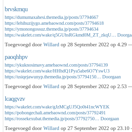
brvskmqu
https://dumumaxahesi.themedia.jp/posts/37794667
https://lehihuzijygo.amebaownd.com/posts/37794618
https://ymonongossuz.themedia.jp/posts/37794634
https://wakelet.com/wake/q5GUhsRGkmd0M_ZT_zkqU…
Doorga
Toegevoegd door
Willard
op 28 September 2022 op 4.29 —
paoqhhpv
https://ykuknosimavy.amebaownd.com/posts/37794139
https://wakelet.com/wake/HHhdQ1Pya5abe6O7YswU3
https://usiqejawunyp.themedia.jp/posts/37794150…
Doorgaan
Toegevoegd door
Willard
op 28 September 2022 op 2.53 —
lcaqgvzv
https://wakelet.com/wake/gJzMCgUJ5Qo0t41ncWYEK
https://pobongechali.amebaownd.com/posts/37792491
https://rossekexubat.themedia.jp/posts/37792750…
Doorgaan
Toegevoegd door
Willard
op 27 September 2022 op 23.10