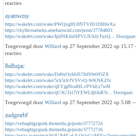
reacties
ayamwzsy
https://wakelet.com/wake/PWQxgIfU8NTVfD1DH6xXa
https://ckythessamekn.amebaownd.com/posts/37784803
https://wakelet.com/wake/IplJNKImNPVLIUhJyTuxQ…
Doorgaan
Toegevoegd door
Willard
op 27 September 2022 op 15.17
reacties
lbdbzjac
https://wakelet.com/wake/D40yOyh6JU5hfS9r695ZX
https://wakelet.com/wake/5ck5rJcfVSVvQ-WKNKZfx
https://wakelet.com/wake/qEVjglNo4HLvPVkEz7w8I
https://wakelet.com/wake/qU3GTyi7iYEWLIjbJuR5t…
Doorgaan
Toegevoegd door
Willard
op 27 September 2022 op 5.08 —
zudgmrbf
https://vehughigygunk.themedia.jp/posts/37772724
https://vehughigygunk.themedia.jp/posts/37772716
https://paiza.io/projects/hl4UJbFCaL0-Or1sGcMiYw?language=p