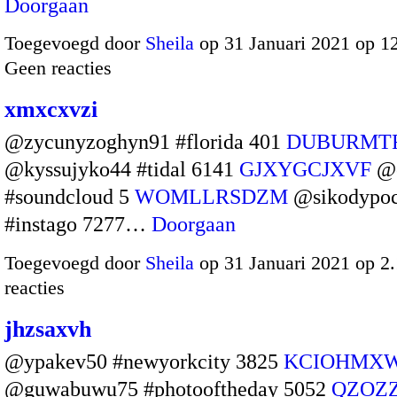
Doorgaan
Toegevoegd door
Sheila
op 31 Januari 2021 op 1
Geen reacties
xmxcxvzi
@zycunyzoghyn91 #florida 401
DUBURMT
@kyssujyko44 #tidal 6141
GJXYGCJXVF
@o
#soundcloud 5
WOMLLRSDZM
@sikodypo
#instago 7277…
Doorgaan
Toegevoegd door
Sheila
op 31 Januari 2021 op 
reacties
jhzsaxvh
@ypakev50 #newyorkcity 3825
KCIOHMX
@guwabuwu75 #photooftheday 5052
QZOZ