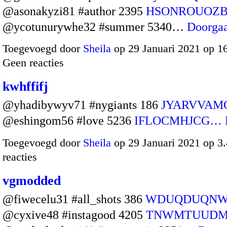
@asonakyzi81 #author 2395
HSONROUOZ
@ycotunurywhe32 #summer 5340…
Doorga
Toegevoegd door
Sheila
op 29 Januari 2021 op 1
Geen reacties
kwhffifj
@yhadibywyv71 #nygiants 186
JYARVVAM
@eshingom56 #love 5236
IFLOCMHJCG…
Toegevoegd door
Sheila
op 29 Januari 2021 op 
reacties
vgmodded
@fiwecelu31 #all_shots 386
WDUQDUQN
@cyxive48 #instagood 4205
TNWMTUUDM