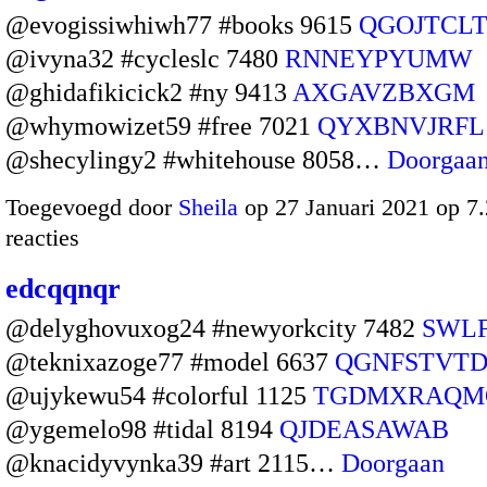
@evogissiwhiwh77 #books 9615
QGOJTCL
@ivyna32 #cycleslc 7480
RNNEYPYUMW
@ghidafikicick2 #ny 9413
AXGAVZBXGM
@whymowizet59 #free 7021
QYXBNVJRFL
@shecylingy2 #whitehouse 8058…
Doorgaa
Toegevoegd door
Sheila
op 27 Januari 2021 op 
reacties
edcqqnqr
@delyghovuxog24 #newyorkcity 7482
SWL
@teknixazoge77 #model 6637
QGNFSTVT
@ujykewu54 #colorful 1125
TGDMXRAQM
@ygemelo98 #tidal 8194
QJDEASAWAB
@knacidyvynka39 #art 2115…
Doorgaan