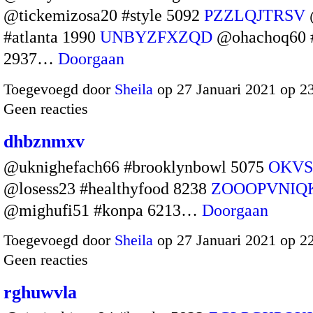
@tickemizosa20 #style 5092
PZZLQJTRSV
#atlanta 1990
UNBYZFXZQD
@ohachoq60 #
2937…
Doorgaan
Toegevoegd door
Sheila
op 27 Januari 2021 op 2
Geen reacties
dhbznmxv
@uknighefach66 #brooklynbowl 5075
OKV
@losess23 #healthyfood 8238
ZOOOPVNIQ
@mighufi51 #konpa 6213…
Doorgaan
Toegevoegd door
Sheila
op 27 Januari 2021 op 2
Geen reacties
rghuwvla