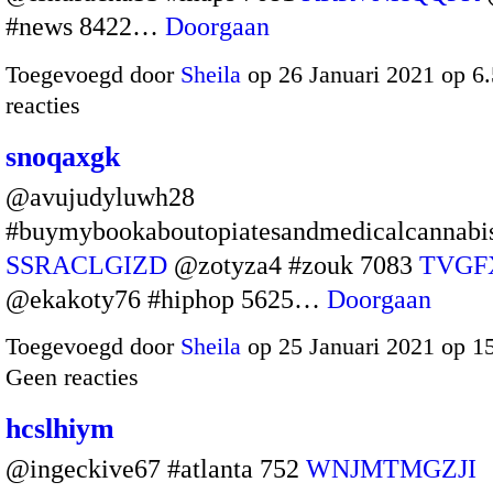
#news 8422…
Doorgaan
Toegevoegd door
Sheila
op 26 Januari 2021 op 
reacties
snoqaxgk
@avujudyluwh28
#buymybookaboutopiatesandmedicalcannabi
SSRACLGIZD
@zotyza4 #zouk 7083
TVGF
@ekakoty76 #hiphop 5625…
Doorgaan
Toegevoegd door
Sheila
op 25 Januari 2021 op 1
Geen reacties
hcslhiym
@ingeckive67 #atlanta 752
WNJMTMGZJI