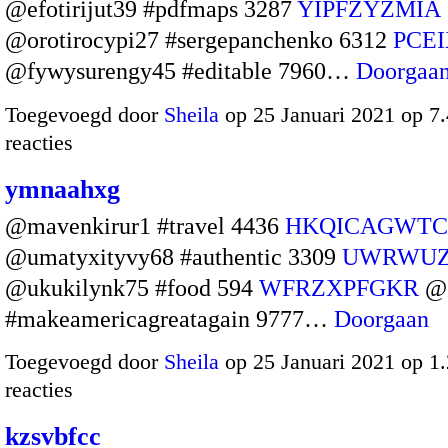
@efotirijut39 #pdfmaps 3287
YIPFZYZMIA
@orotirocypi27 #sergepanchenko 6312
PCEI
@fywysurengy45 #editable 7960…
Doorgaa
Toegevoegd door
Sheila
op 25 Januari 2021 op 
reacties
ymnaahxg
@mavenkirur1 #travel 4436
HKQICAGWTC
@umatyxityvy68 #authentic 3309
UWRWU
@ukukilynk75 #food 594
WFRZXPFGKR
@o
#makeamericagreatagain 9777…
Doorgaan
Toegevoegd door
Sheila
op 25 Januari 2021 op 
reacties
kzsvbfcc