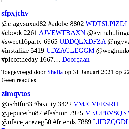
sfpxjchv
@ejagysuxud82 #adobe 8802
WDTSLPIZDI
#ebook 2261
AJVEWFBAXN
@kymaholing
#sweet16party 6965
UDDQLXDFZA
@ngyv
#instalike 5419
UDZAGLEGGM
@weghunk
#picoftheday 1667…
Doorgaan
Toegevoegd door
Sheila
op 31 Januari 2021 op 2
Geen reacties
zimqvtos
@echifu83 #beauty 3422
VMJCVEESRH
@jepucetho87 #fashion 2925
MKOPRVSQN
@ufacejacezeg50 #friends 7889
LIIBZQGD