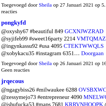
Toegevoegd door
Sheila
op 27 Januari 2021 op 
reacties
pongkyfd
@oxyshy67 #beautiful 849
GCXNJWZRAD
@syjifeb99 #sweet16party 2214
VMTQMAZ
@ingynkassu92 #usa 4095
CTEKTWWQLS
@xobykacu35 #instagram 6351…
Doorgaan
Toegevoegd door
Sheila
op 26 Januari 2021 op 1
Geen reacties
jrqecous
@ngagybiss26 #milwaukee 6288
OVSBXWC
@zessymejo73 #entrepreneur 4090
MNELW
@ishufucka53 #maps 7681
KRRVNHQQPK