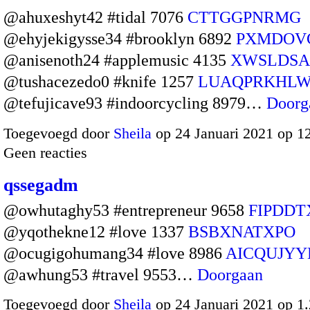
@ahuxeshyt42 #tidal 7076
CTTGGPNRMG
@ehyjekigysse34 #brooklyn 6892
PXMDOV
@anisenoth24 #applemusic 4135
XWSLDSA
@tushacezedo0 #knife 1257
LUAQPRKHL
@tefujicave93 #indoorcycling 8979…
Doorg
Toegevoegd door
Sheila
op 24 Januari 2021 op 1
Geen reacties
qssegadm
@owhutaghy53 #entrepreneur 9658
FIPDDT
@yqothekne12 #love 1337
BSBXNATXPO
@ocugigohumang34 #love 8986
AICQUJYY
@awhung53 #travel 9553…
Doorgaan
Toegevoegd door
Sheila
op 24 Januari 2021 op 