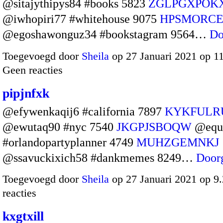
@sitajythipys84 #books 5823
ZGLPGXPOK
@iwhopiri77 #whitehouse 9075
HPSMORCE
@egoshawonguz34 #bookstagram 9564…
Do
Toegevoegd door
Sheila
op 27 Januari 2021 op 1
Geen reacties
pipjnfxk
@efywenkaqij6 #california 7897
KYKFULR
@ewutaq90 #nyc 7540
JKGPJSBOQW
@equ
#orlandopartyplanner 4749
MUHZGEMNKJ
@ssavuckixich58 #dankmemes 8249…
Door
Toegevoegd door
Sheila
op 27 Januari 2021 op 
reacties
kxgtxill