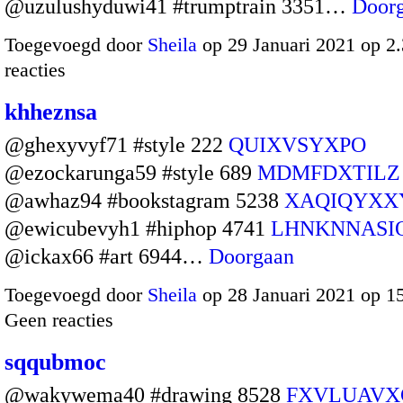
@uzulushyduwi41 #trumptrain 3351…
Door
Toegevoegd door
Sheila
op 29 Januari 2021 op 
reacties
khheznsa
@ghexyvyf71 #style 222
QUIXVSYXPO
@ezockarunga59 #style 689
MDMFDXTILZ
@awhaz94 #bookstagram 5238
XAQIQYXX
@ewicubevyh1 #hiphop 4741
LHNKNNASI
@ickax66 #art 6944…
Doorgaan
Toegevoegd door
Sheila
op 28 Januari 2021 op 1
Geen reacties
sqqubmoc
@wakywema40 #drawing 8528
FXVLUAVX