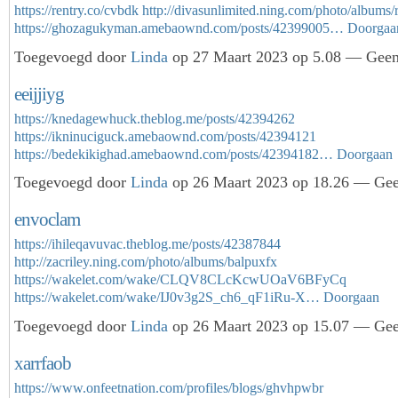
https://rentry.co/cvbdk
http://divasunlimited.ning.com/photo/albums/
https://ghozagukyman.amebaownd.com/posts/42399005…
Doorgaa
Toegevoegd door
Linda
op 27 Maart 2023 op 5.08 — Geen 
eeijjiyg
https://knedagewhuck.theblog.me/posts/42394262
https://ikninuciguck.amebaownd.com/posts/42394121
https://bedekikighad.amebaownd.com/posts/42394182…
Doorgaan
Toegevoegd door
Linda
op 26 Maart 2023 op 18.26 — Geen
envoclam
https://ihileqavuvac.theblog.me/posts/42387844
http://zacriley.ning.com/photo/albums/balpuxfx
https://wakelet.com/wake/CLQV8CLcKcwUOaV6BFyCq
https://wakelet.com/wake/IJ0v3g2S_ch6_qF1iRu-X…
Doorgaan
Toegevoegd door
Linda
op 26 Maart 2023 op 15.07 — Geen
xarrfaob
https://www.onfeetnation.com/profiles/blogs/ghvhpwbr