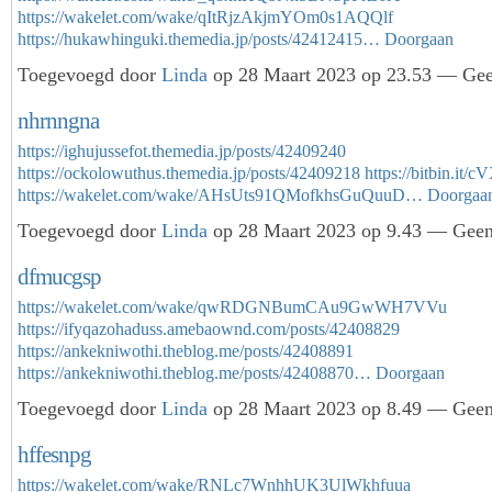
https://wakelet.com/wake/qItRjzAkjmYOm0s1AQQlf
https://hukawhinguki.themedia.jp/posts/42412415…
Doorgaan
Toegevoegd door
Linda
op 28 Maart 2023 op 23.53 — Geen
nhrnngna
https://ighujussefot.themedia.jp/posts/42409240
https://ockolowuthus.themedia.jp/posts/42409218
https://bitbin.it/
https://wakelet.com/wake/AHsUts91QMofkhsGuQuuD…
Doorgaa
Toegevoegd door
Linda
op 28 Maart 2023 op 9.43 — Geen 
dfmucgsp
https://wakelet.com/wake/qwRDGNBumCAu9GwWH7VVu
https://ifyqazohaduss.amebaownd.com/posts/42408829
https://ankekniwothi.theblog.me/posts/42408891
https://ankekniwothi.theblog.me/posts/42408870…
Doorgaan
Toegevoegd door
Linda
op 28 Maart 2023 op 8.49 — Geen 
hffesnpg
https://wakelet.com/wake/RNLc7WnhhUK3UlWkhfuua