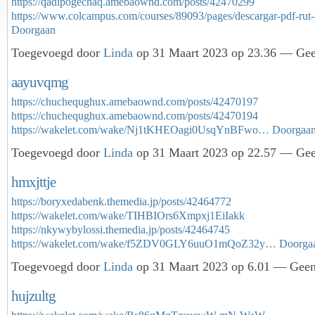
https://qadipogechaq.amebaownd.com/posts/42470299
https://www.colcampus.com/courses/89093/pages/descargar-pdf-ru
Doorgaan
Toegevoegd door
Linda
op 31 Maart 2023 op 23.36 — Geen
aayuvqmg
https://chuchequghux.amebaownd.com/posts/42470197
https://chuchequghux.amebaownd.com/posts/42470194
https://wakelet.com/wake/Nj1tKHEOagi0UsqYnBFwo…
Doorgaa
Toegevoegd door
Linda
op 31 Maart 2023 op 22.57 — Geen
hmxjttje
https://boryxedabenk.themedia.jp/posts/42464772
https://wakelet.com/wake/TIHBIOrs6Xmpxj1EiIakk
https://nkywybylossi.themedia.jp/posts/42464745
https://wakelet.com/wake/f5ZDV0GLY6uuO1mQoZ32y…
Doorga
Toegevoegd door
Linda
op 31 Maart 2023 op 6.01 — Geen 
hujzultg