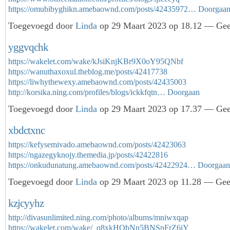
https://omubibyghikn.amebaownd.com/posts/42435972…
Doorgaa
Toegevoegd door
Linda
op 29 Maart 2023 op 18.12 — Geen
yggvqchk
https://wakelet.com/wake/kJsiKnjKBr9X0oY95QNbf
https://wanuthaxoxul.theblog.me/posts/42417738
https://liwhythewexy.amebaownd.com/posts/42435003
http://korsika.ning.com/profiles/blogs/ickkfqtn…
Doorgaan
Toegevoegd door
Linda
op 29 Maart 2023 op 17.37 — Geen
xbdctxnc
https://kefysemivado.amebaownd.com/posts/42423063
https://ngazegyknojy.themedia.jp/posts/42422816
https://onkudunatung.amebaownd.com/posts/42422924…
Doorgaan
Toegevoegd door
Linda
op 29 Maart 2023 op 11.28 — Geen
kzjcyyhz
http://divasunlimited.ning.com/photo/albums/mniwxqap
https://wakelet.com/wake/_q8xkHQbNn5BNSpFrZ6iY