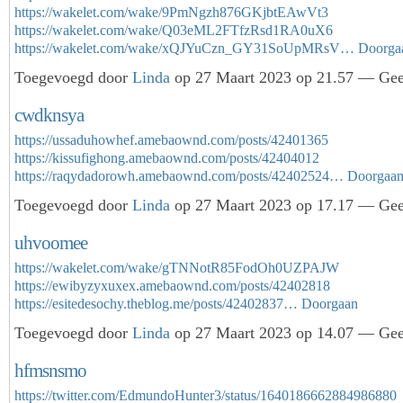
https://wakelet.com/wake/9PmNgzh876GKjbtEAwVt3
https://wakelet.com/wake/Q03eML2FTfzRsd1RA0uX6
https://wakelet.com/wake/xQJYuCzn_GY31SoUpMRsV…
Doorga
Toegevoegd door
Linda
op 27 Maart 2023 op 21.57 — Geen
cwdknsya
https://ussaduhowhef.amebaownd.com/posts/42401365
https://kissufighong.amebaownd.com/posts/42404012
https://raqydadorowh.amebaownd.com/posts/42402524…
Doorgaa
Toegevoegd door
Linda
op 27 Maart 2023 op 17.17 — Geen
uhvoomee
https://wakelet.com/wake/gTNNotR85FodOh0UZPAJW
https://ewibyzyxuxex.amebaownd.com/posts/42402818
https://esitedesochy.theblog.me/posts/42402837…
Doorgaan
Toegevoegd door
Linda
op 27 Maart 2023 op 14.07 — Geen
hfmsnsmo
https://twitter.com/EdmundoHunter3/status/1640186662884986880