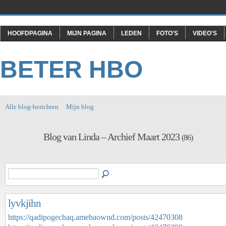
HOOFDPAGINA
MIJN PAGINA
LEDEN
FOTO'S
VIDEO'S
BETER HBO
Alle blog-berichten
Mijn blog
Blog van Linda – Archief Maart 2023
(86)
lyvkjihn
https://qadipogechaq.amebaownd.com/posts/42470308