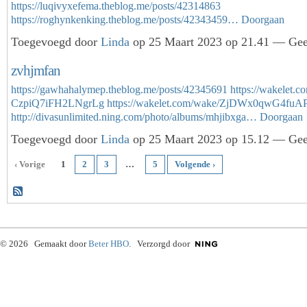
https://luqivyxefema.theblog.me/posts/42314863
https://roghynkenking.theblog.me/posts/42343459…
Doorgaan
Toegevoegd door
Linda
op 25 Maart 2023 op 21.41 — Geen
zvhjmfan
https://gawhahalymep.theblog.me/posts/42345691
https://wakelet.
CzpiQ7iFH2LNgrLg
https://wakelet.com/wake/ZjDWx0qwG4fu
http://divasunlimited.ning.com/photo/albums/mhjibxga…
Doorgaan
Toegevoegd door
Linda
op 25 Maart 2023 op 15.12 — Geen
‹ Vorige
1
2
3
…
5
Volgende ›
© 2026 Gemaakt door
Beter HBO
. Verzorgd door