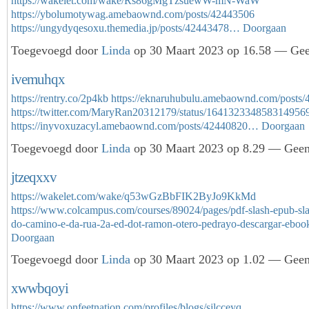
https://wakelet.com/wake/Rs86gMgTzsuewW-mN-WaW
https://ybolumotywag.amebaownd.com/posts/42443506
https://ungydyqesoxu.themedia.jp/posts/42443478…
Doorgaan
Toegevoegd door
Linda
op 30 Maart 2023 op 16.58 — Geen
ivemuhqx
https://rentry.co/2p4kb
https://eknaruhubulu.amebaownd.com/posts
https://twitter.com/MaryRan20312179/status/164132334858314956
https://inyvoxuzacyl.amebaownd.com/posts/42440820…
Doorgaan
Toegevoegd door
Linda
op 30 Maart 2023 op 8.29 — Geen 
jtzeqxxv
https://wakelet.com/wake/q53wGzBbFIK2ByJo9KkMd
https://www.colcampus.com/courses/89024/pages/pdf-slash-epub-sl
do-camino-e-da-rua-2a-ed-dot-ramon-otero-pedrayo-descargar-eboo
Doorgaan
Toegevoegd door
Linda
op 30 Maart 2023 op 1.02 — Geen 
xwwbqoyi
https://www.onfeetnation.com/profiles/blogs/sjlcceyq