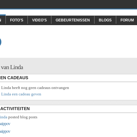
N
FOTO'S
VIDEO'S
GEBEURTENISSEN
BLOGS
FORUM
O
 van Linda
EN CADEAUS
Linda heeft nog geen cadeaus ontvangen
Linda een cadeau geven
ACTIVITEITEN
inda
posted blog posts
baippov
baippov