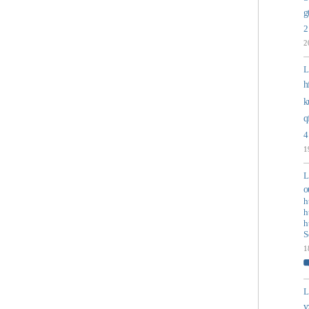
g
2
2
L
h
k
q
4
1
L
o
h
h
h
S
1
L
v