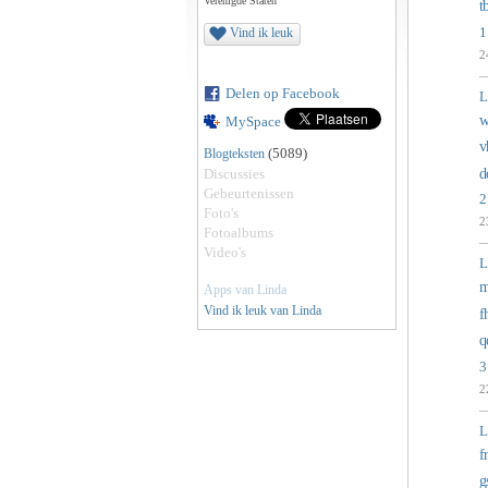
Verenigde Staten
t
1
Vind ik leuk
2
Delen op Facebook
L
w
MySpace
v
(5089)
Blogteksten
d
Discussies
Gebeurtenissen
2
Foto's
2
Fotoalbums
Video's
L
m
Apps van Linda
Vind ik leuk van Linda
f
q
3
2
L
f
g