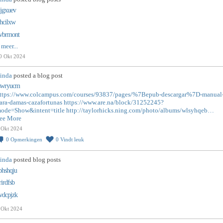
jjgxuev
jhcilxw
vbrmont
 meer...
0 Okt 2024
inda
posted a blog post
swryucm
ttps://www.colcampus.com/courses/93837/pages/%7Bepub-descargar%7D-manual
ara-damas-cazafortunas
https://www.are.na/block/31252245?
ode=Show&intent=title
http://taylorhicks.ning.com/photo/albums/wlsyhqeb…
ee More
 Okt 2024
0
Opmerkingen
0
Vindt leuk
inda
posted blog posts
bhshqju
rirdfsb
vdcpjzk
 Okt 2024