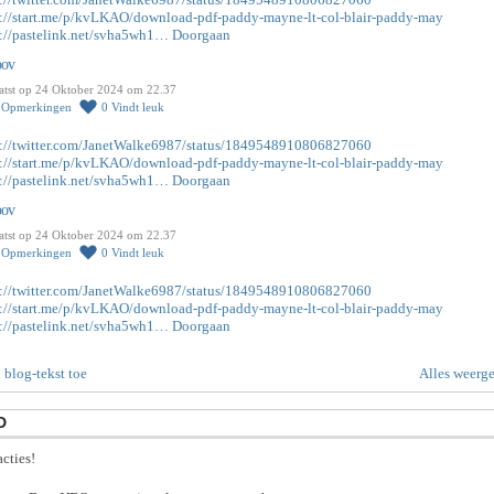
s://start.me/p/kvLKAO/download-pdf-paddy-mayne-lt-col-blair-paddy-may
s://pastelink.net/svha5wh1…
Doorgaan
pov
atst op 24 Oktober 2024 om 22.37
0
Opmerkingen
0
Vindt leuk
s://twitter.com/JanetWalke6987/status/1849548910806827060
s://start.me/p/kvLKAO/download-pdf-paddy-mayne-lt-col-blair-paddy-may
s://pastelink.net/svha5wh1…
Doorgaan
pov
atst op 24 Oktober 2024 om 22.37
0
Opmerkingen
0
Vindt leuk
s://twitter.com/JanetWalke6987/status/1849548910806827060
s://start.me/p/kvLKAO/download-pdf-paddy-mayne-lt-col-blair-paddy-may
s://pastelink.net/svha5wh1…
Doorgaan
 blog-tekst toe
Alles weerg
D
cties!