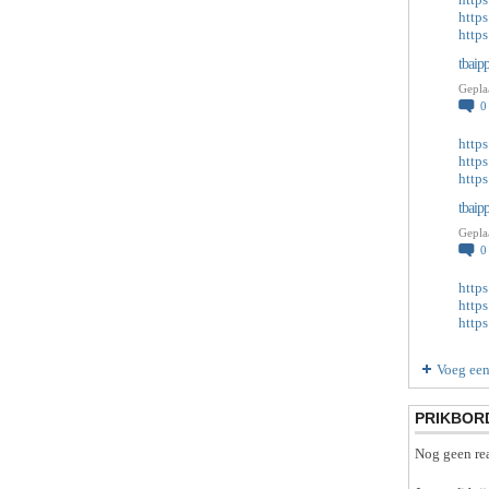
http
http
tbaip
Gepla
http
http
http
tbaip
Gepla
http
http
http
Voeg een
PRIKBOR
Nog geen rea