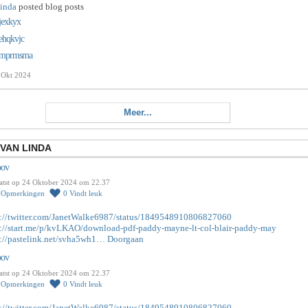
inda
posted blog posts
ijexkyx
ehqkvjc
mprmsma
 Okt 2024
Meer...
VAN LINDA
pov
atst op 24 Oktober 2024 om 22.37
0
Opmerkingen
0
Vindt leuk
s://twitter.com/JanetWalke6987/status/1849548910806827060
s://start.me/p/kvLKAO/download-pdf-paddy-mayne-lt-col-blair-paddy-may
s://pastelink.net/svha5wh1…
Doorgaan
pov
atst op 24 Oktober 2024 om 22.37
0
Opmerkingen
0
Vindt leuk
s://twitter.com/JanetWalke6987/status/1849548910806827060