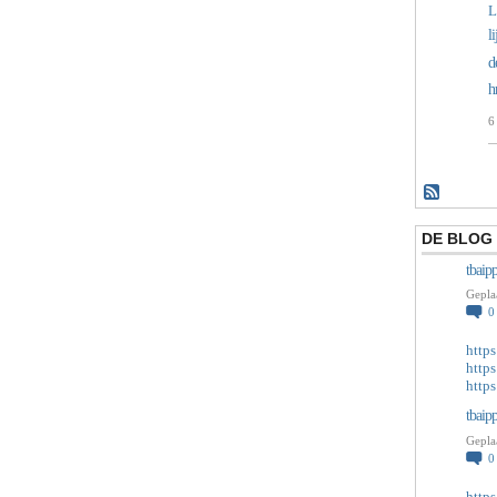
L
l
d
h
6
DE BLOG 
tbaip
Gepla
http
http
http
tbaip
Gepla
http