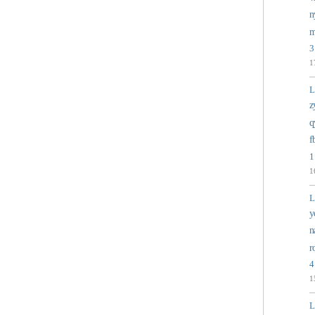
n
m
3
1
L
z
q
f
1
1
L
y
n
r
4
1
L