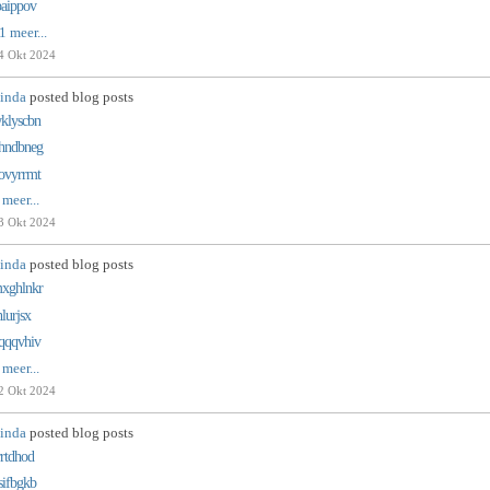
baippov
1 meer...
4 Okt 2024
inda
posted blog posts
klyscbn
hndbneg
ovyrrmt
 meer...
3 Okt 2024
inda
posted blog posts
xghlnkr
hlurjsx
qqqvhiv
 meer...
2 Okt 2024
inda
posted blog posts
rrtdhod
sifbgkb