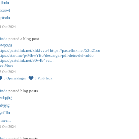
iqlhnln
ilccewf
upttxdn
4 Okt 2024
inda
posted a blog post
vwpovia
ttps://pastelink.net/xhklvvu4
https://pastelink.net/52tr21co
ttps://start.me/p/MbwYBo/descargar-pdf-detrs-del-ruido
ttps://pastelink.net/90v4b4vc…
ee More
2 Okt 2024
0
Opmerkingen
0
Vindt leuk
inda
posted blog posts
xuhpjhg
tdvjyig
ynfffln
 meer...
1 Okt 2024
inda
posted blog posts