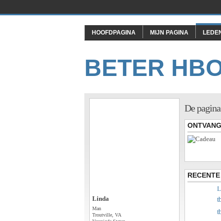
HOOFDPAGINA
MIJN PAGINA
LEDE
BETER HB
De pagina
ONTVANG
RECENTE 
L
Linda
t
Man
t
Troutville, VA