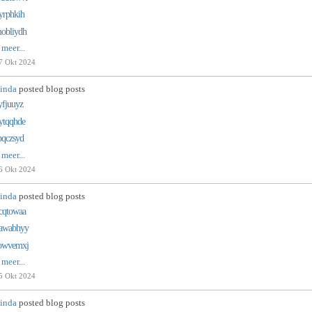
yrphkih
obliydh
 meer...
7 Okt 2024
inda
posted blog posts
yfjuuyz
ytqqhde
bqczsyd
 meer...
6 Okt 2024
inda
posted blog posts
cqtowaa
awabhyy
owvemxj
 meer...
5 Okt 2024
inda
posted blog posts