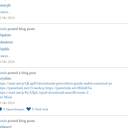
tuoycph
 meer...
0 Okt 2024
inda
posted blog posts
fnpztom
uboumwt
fxjnldx
 meer...
9 Okt 2024
inda
posted a blog post
uvyzbzu
ttps://start.me/p/QLap8J/downloads-prescribers-guide-stahls-essential-ps
ttps://pastelink.net/1vraohcp
https://pastelink.net/l84sdt5w
ttps://start.me/p/6yAXpL/epub-download-assoiffs-tome-2…
ee More
8 Okt 2024
0
Opmerkingen
0
Vindt leuk
inda
posted blog posts
xhhewvf