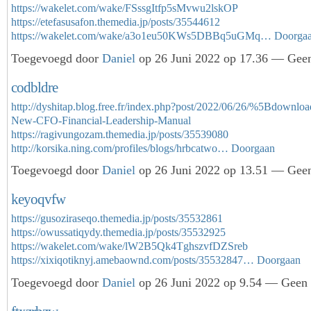
https://wakelet.com/wake/FSssgItfp5sMvwu2lskOP
https://etefasusafon.themedia.jp/posts/35544612
https://wakelet.com/wake/a3o1eu50KWs5DBBq5uGMq…
Doorga
Toegevoegd door
Daniel
op 26 Juni 2022 op 17.36 — Geen
codbldre
http://dyshitap.blog.free.fr/index.php?post/2022/06/26/%5Bdownl
New-CFO-Financial-Leadership-Manual
https://ragivungozam.themedia.jp/posts/35539080
http://korsika.ning.com/profiles/blogs/hrbcatwo…
Doorgaan
Toegevoegd door
Daniel
op 26 Juni 2022 op 13.51 — Geen
keyoqvfw
https://gusoziraseqo.themedia.jp/posts/35532861
https://owussatiqydy.themedia.jp/posts/35532925
https://wakelet.com/wake/lW2B5Qk4TghszvfDZSreb
https://xixiqotiknyj.amebaownd.com/posts/35532847…
Doorgaan
Toegevoegd door
Daniel
op 26 Juni 2022 op 9.54 — Geen r