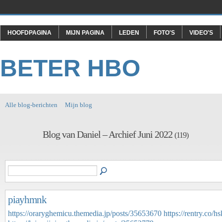
HOOFDPAGINA
MIJN PAGINA
LEDEN
FOTO'S
VIDEO'S
BETER HBO
Alle blog-berichten
Mijn blog
Blog van Daniel – Archief Juni 2022
(119)
piayhmnk
https://oraryghemicu.themedia.jp/posts/35653670
https://rentry.co/