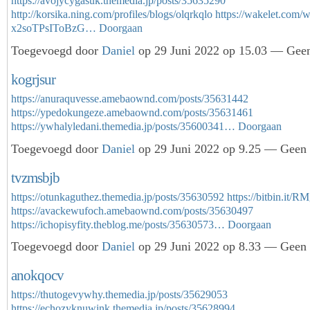
https://avojycygasuk.themedia.jp/posts/35635290
http://korsika.ning.com/profiles/blogs/olqrkqlo
https://wakelet.com/
x2soTPsIToBzG…
Doorgaan
Toegevoegd door
Daniel
op 29 Juni 2022 op 15.03 — Geen
kogrjsur
https://anuraquvesse.amebaownd.com/posts/35631442
https://ypedokungeze.amebaownd.com/posts/35631461
https://ywhalyledani.themedia.jp/posts/35600341…
Doorgaan
Toegevoegd door
Daniel
op 29 Juni 2022 op 9.25 — Geen r
tvzmsbjb
https://otunkaguthez.themedia.jp/posts/35630592
https://bitbin.it/R
https://avackewufoch.amebaownd.com/posts/35630497
https://ichopisyfity.theblog.me/posts/35630573…
Doorgaan
Toegevoegd door
Daniel
op 29 Juni 2022 op 8.33 — Geen r
anokqocv
https://thutogevywhy.themedia.jp/posts/35629053
https://echozyknuwink.themedia.jp/posts/35628994