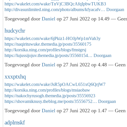
https://wakelet.com/wake/TnVjC3BQcAfqIpbwTUKB3
http://divasunlimited.ning.com/photo/albums/kfyacafv…
Doorgaan
Toegevoegd door
Daniel
op 27 Juni 2022 op 14.49 — Geen
hudcychr
https://wakelet.com/wake/6jPkiz1-HOJpWp1mVah3y
https://naqirituwuke.themedia.jp/posts/35560175
http://korsika.ning.com/profiles/blogs/fmstgrsj
https://lujussijojuv.themedia.jp/posts/35560154…
Doorgaan
Toegevoegd door
Daniel
op 27 Juni 2022 op 4.48 — Geen r
xxxptxhq
https://wakelet.com/wake/JsR5pOACwL651xQ6QrjW7
http://korsika.ning.com/profiles/blogs/msiaobaw
https://nakochyrusogh.themedia.jp/posts/35556923
https://shovamiknusy.theblog.me/posts/35556752…
Doorgaan
Toegevoegd door
Daniel
op 27 Juni 2022 op 1.47 — Geen r
adplmskf