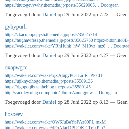
https://thutogevywhy.themedia.jp/posts/35629005…
Doorgaan
Toegevoegd door
Daniel
op 29 Juni 2022 op 7.22 — Geen r
gyhypurh
https://ckacupopepysh.themedia.jp/posts/35625714
https://hughavifesap.themedia.jp/posts/35625750
https://bitbin.it/i
https://wakelet.com/wake/YRhHuhk_hW_M19yz_mz8_…
Doorga
Toegevoegd door
Daniel
op 29 Juni 2022 op 4.27 — Geen r
oxapwgcc
https://wakelet.com/wake/5jZAtupyPO1LaJRTPPadT
https://ujiknycihogo.themedia.jp/posts/35589136
https://rigopoqibeta.theblog.me/posts/35589145
http://zacriley.ning.com/photo/albums/zuudgguw…
Doorgaan
Toegevoegd door
Daniel
op 28 Juni 2022 op 8.13 — Geen r
liosoeev
https://wakelet.com/wake/QW6JuBaYpPAz09PLjrnxM
https://wakelet.com/wake/dFoAIacDPUOKr1TplxPm7