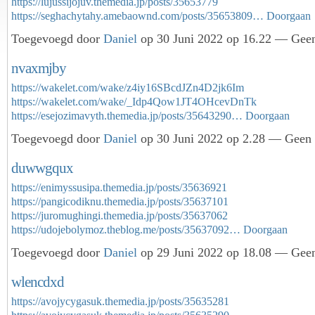
https://lujussijojuv.themedia.jp/posts/35653779
https://seghachytahy.amebaownd.com/posts/35653809…
Doorgaan
Toegevoegd door
Daniel
op 30 Juni 2022 op 16.22 — Geen
nvaxmjby
https://wakelet.com/wake/z4iy16SBcdJZn4D2jk6Im
https://wakelet.com/wake/_Idp4Qow1JT4OHcevDnTk
https://esejozimavyth.themedia.jp/posts/35643290…
Doorgaan
Toegevoegd door
Daniel
op 30 Juni 2022 op 2.28 — Geen r
duwwgqux
https://enimyssusipa.themedia.jp/posts/35636921
https://pangicodiknu.themedia.jp/posts/35637101
https://juromughingi.themedia.jp/posts/35637062
https://udojebolymoz.theblog.me/posts/35637092…
Doorgaan
Toegevoegd door
Daniel
op 29 Juni 2022 op 18.08 — Geen
wlencdxd
https://avojycygasuk.themedia.jp/posts/35635281