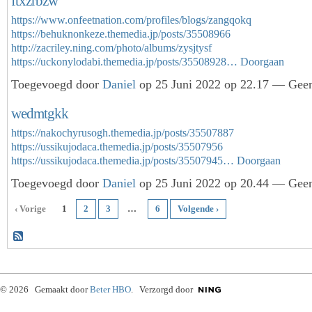
ftxzrbzw
https://www.onfeetnation.com/profiles/blogs/zangqokq
https://behuknonkeze.themedia.jp/posts/35508966
http://zacriley.ning.com/photo/albums/zysjtysf
https://uckonylodabi.themedia.jp/posts/35508928…
Doorgaan
Toegevoegd door
Daniel
op 25 Juni 2022 op 22.17 — Geen
wedmtgkk
https://nakochyrusogh.themedia.jp/posts/35507887
https://ussikujodaca.themedia.jp/posts/35507956
https://ussikujodaca.themedia.jp/posts/35507945…
Doorgaan
Toegevoegd door
Daniel
op 25 Juni 2022 op 20.44 — Geen
‹ Vorige
1
2
3
…
6
Volgende ›
© 2026 Gemaakt door
Beter HBO
. Verzorgd door