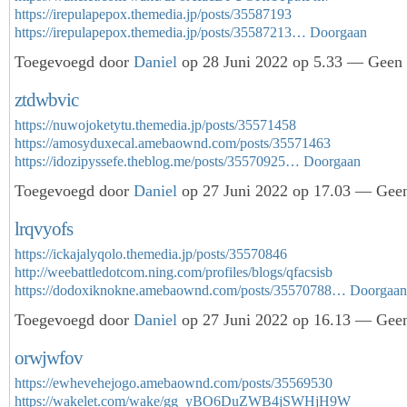
https://irepulapepox.themedia.jp/posts/35587193
https://irepulapepox.themedia.jp/posts/35587213…
Doorgaan
Toegevoegd door
Daniel
op 28 Juni 2022 op 5.33 — Geen r
ztdwbvic
https://nuwojoketytu.themedia.jp/posts/35571458
https://amosyduxecal.amebaownd.com/posts/35571463
https://idozipyssefe.theblog.me/posts/35570925…
Doorgaan
Toegevoegd door
Daniel
op 27 Juni 2022 op 17.03 — Geen
lrqvyofs
https://ickajalyqolo.themedia.jp/posts/35570846
http://weebattledotcom.ning.com/profiles/blogs/qfacsisb
https://dodoxiknokne.amebaownd.com/posts/35570788…
Doorgaan
Toegevoegd door
Daniel
op 27 Juni 2022 op 16.13 — Geen
orwjwfov
https://ewhevehejogo.amebaownd.com/posts/35569530
https://wakelet.com/wake/gg_yBO6DuZWB4jSWHjH9W