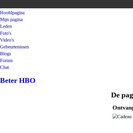
Hoofdpagina
Mijn pagina
Leden
Foto's
Video's
Gebeurtenissen
Blogs
Forum
Chat
Beter HBO
De pag
Ontvan