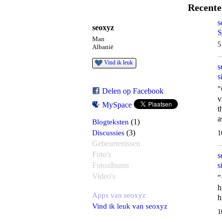
Recente 
s
seoxyz
S
Man
5
Albanië
Vind ik leuk
s
s
"
Delen op Facebook
v
MySpace
t
a
Blogteksten
(1)
Discussies
(3)
1
Gebeurtenissen
Foto's
s
Fotoalbums
s
Video's
"
h
Apps van seoxyz
h
Vind ik leuk van seoxyz
1