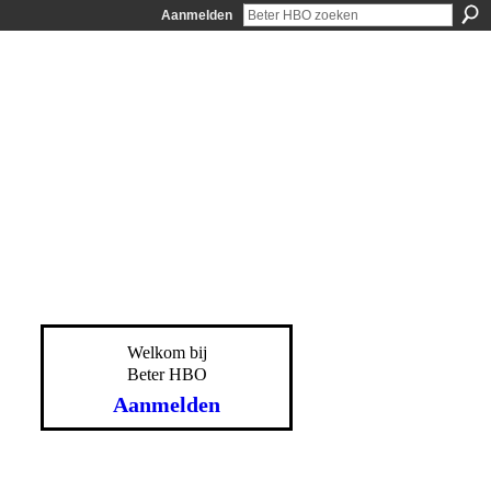
Aanmelden
Welkom bij
Beter HBO
Aanmelden