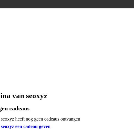
ina van seoxyz
gen cadeaus
seoxyz heeft nog geen cadeaus ontvangen
seoxyz een cadeau geven