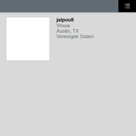
jatpou8
Vrouw
Austin, TX
Verenigde Staten