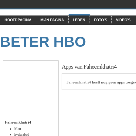
HOOFDPAGINA
MIJN PAGINA
LEDEN
FOTO'S
VIDEO'S
BETER HBO
Apps van Faheemkhatri4
Faheemkhatri4 heeft nog geen apps toege
Faheemkhatri4
Man
hyderabad