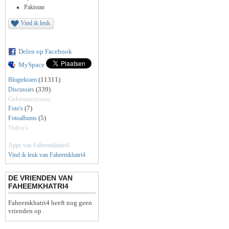
Pakistan
Vind ik leuk
Delen op Facebook
MySpace
(11311)
Blogteksten
(339)
Discussies
Gebeurtenissen
(7)
Foto's
(5)
Fotoalbums
Video's
Apps van Faheemkhatri4
Vind ik leuk van Faheemkhatri4
DE VRIENDEN VAN
FAHEEMKHATRI4
Faheemkhatri4 heeft nog geen
vrienden op .