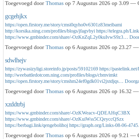
Toegevoegd door
Thomas
op 7 Augustus 2026 op 3.09 — G
gcgehjkx
https://open.firstory.me/story/cmsi0qyho0v6301z83meibami
http://korsika.ning.com/profiles/blogs/jfagvbyi
https://telegra.ph/Li
https://www.gmbinder.com/share/-OzKnZqL2y0kuIvwS9z3…
Doo
Toegevoegd door
Thomas
op 6 Augustus 2026 op 23.27 — 
sdwlhejv
https://zywasizyligi.storeinfo.jp/posts/59102169
https://pastelink.ne
http://weebattledotcom.ning.com/profiles/blogs/cbmvimkt
https://open.firstory.me/story/cmshm24ef0gdk01vi2jxtdjqs…
Doorg
Toegevoegd door
Thomas
op 6 Augustus 2026 op 16.32 — 
xzddtrbj
https://www.gmbinder.com/share/-OzKWeacv-QDEAHqC3BX
https://www.gmbinder.com/share/-OzKuiWss5CQeyccQSzx
https://berbagi.link/qengebolihoj
https://graph.org/Links-08-06-474
Toegevoegd door
Thomas
op 6 Augustus 2026 op 9.21 — G