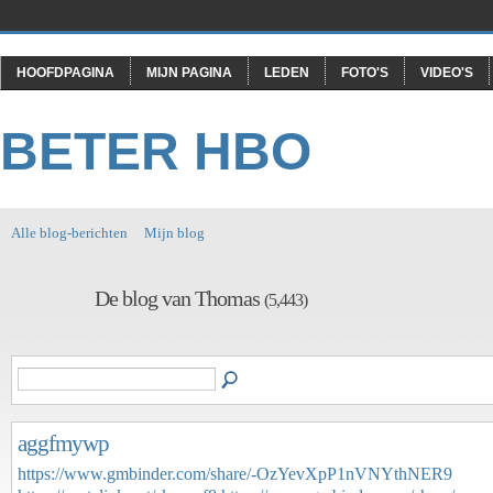
HOOFDPAGINA
MIJN PAGINA
LEDEN
FOTO'S
VIDEO'S
BETER HBO
Alle blog-berichten
Mijn blog
De blog van Thomas
(5,443)
aggfmywp
https://www.gmbinder.com/share/-OzYevXpP1nVNYthNER9