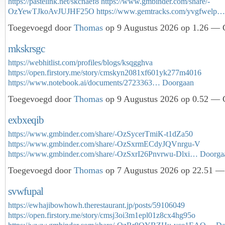
https://pastelink.net/skcnaef8
https://www.gmbinder.com/share/-
OzYewTJkoAvJUJHF25O
https://www.gemtracks.com/yvgfwelp…
Toegevoegd door
Thomas
op 9 Augustus 2026 op 1.26 — G
mkskrsgc
https://webhitlist.com/profiles/blogs/ksqgghva
https://open.firstory.me/story/cmskyn2081xf601yk277m4016
https://www.notebook.ai/documents/2723363…
Doorgaan
Toegevoegd door
Thomas
op 9 Augustus 2026 op 0.52 — G
exbxeqib
https://www.gmbinder.com/share/-OzSycerTmiK-t1dZa50
https://www.gmbinder.com/share/-OzSxrmECdyJQVnrgu-V
https://www.gmbinder.com/share/-OzSxrI26Pnvrwu-Dlxi…
Doorga
Toegevoegd door
Thomas
op 7 Augustus 2026 op 22.51 — 
svwfupal
https://ewhajibowhowh.therestaurant.jp/posts/59106049
https://open.firstory.me/story/cmsj3oi3m1epl01z8cx4hg95o