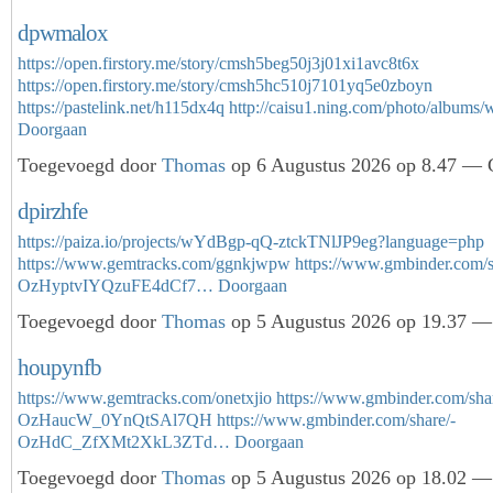
dpwmalox
https://open.firstory.me/story/cmsh5beg50j3j01xi1avc8t6x
https://open.firstory.me/story/cmsh5hc510j7101yq5e0zboyn
https://pastelink.net/h115dx4q
http://caisu1.ning.com/photo/albu
Doorgaan
Toegevoegd door
Thomas
op 6 Augustus 2026 op 8.47 — G
dpirzhfe
https://paiza.io/projects/wYdBgp-qQ-ztckTNlJP9eg?language=php
https://www.gemtracks.com/ggnkjwpw
https://www.gmbinder.com/s
OzHyptvIYQzuFE4dCf7…
Doorgaan
Toegevoegd door
Thomas
op 5 Augustus 2026 op 19.37 — 
houpynfb
https://www.gemtracks.com/onetxjio
https://www.gmbinder.com/shar
OzHaucW_0YnQtSAl7QH
https://www.gmbinder.com/share/-
OzHdC_ZfXMt2XkL3ZTd…
Doorgaan
Toegevoegd door
Thomas
op 5 Augustus 2026 op 18.02 — 