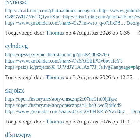
jxynoxsd
http://caisu1.ning.com/photo/albums/hoeayekm
https://www.gmbinde
Oz8GWRZY61IQJyuxXoG
http://caisu1.ning.com/photo/albums/
https://www.gmbinder.com/share/-Oz7nm-wro_q-oRJixP6…
Doorg
Toegevoegd door
Thomas
op 4 Augustus 2026 op 0.36 — G
cylndqvg
https://ojessoxyryme.therestaurant.jp/posts/59088765
https://www.gmbinder.com/share/-Oz6AtEBjPOy0pvafcY3
https://paiza.io/projects/X_UIVdJY1A1Az77J_Je4vg?language=p
Toegevoegd door
Thomas
op 3 Augustus 2026 op 12.37 — 
skrjolzx
https://open.firstory.me/story/cmscznp2c07nc01td0ljlfgsz
https://open.firstory.me/story/cmscznpac14hc01wq5j4ffdd9
https://www.gmbinder.com/share/-Oz5q2H0HJsR55YvxDoz…
Doo
Toegevoegd door
Thomas
op 3 Augustus 2026 op 11.01 — 
dfsmzwpw