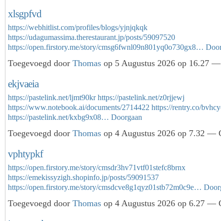
xlsgpfvd
https://webhitlist.com/profiles/blogs/yjnjqkqk
https://udagumassima.therestaurant.jp/posts/59097520
https://open.firstory.me/story/cmsg6fwnl09n801yq0o730gx8…
Doo
Toegevoegd door
Thomas
op 5 Augustus 2026 op 16.27 — 
ekjvaeia
https://pastelink.net/ljmt90kr
https://pastelink.net/z0rjjewj
https://www.notebook.ai/documents/2714422
https://rentry.co/bvhc
https://pastelink.net/kxbg9x08…
Doorgaan
Toegevoegd door
Thomas
op 4 Augustus 2026 op 7.32 — G
vphtypkf
https://open.firstory.me/story/cmsdr3hv71vtf01stefc8brnx
https://emekissyzigh.shopinfo.jp/posts/59091537
https://open.firstory.me/story/cmsdcve8g1qyz01stb72m0c9e…
Door
Toegevoegd door
Thomas
op 4 Augustus 2026 op 6.27 — G