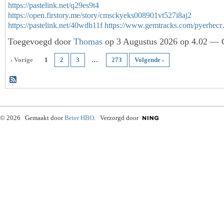
https://pastelink.net/q29es9t4
https://open.firstory.me/story/cmsckyeks008901vt527i8aj2
https://pastelink.net/40wdb11f
https://www.gemtracks.com/pyerhec
Toegevoegd door
Thomas
op 3 Augustus 2026 op 4.02 — G
‹ Vorige
1
2
3
…
273
Volgende ›
© 2026 Gemaakt door
Beter HBO
. Verzorgd door