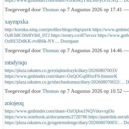
https://www.gmbinder.com/share/-OzRr8QYBZHu-yce1EAQ…
Do
Toegevoegd door
Thomas
op 7 Augustus 2026 op 17.41 — 
xaympxka
http://korsika.ning.com/profiles/blogs/ehgvpuvk
https://www.gmbind
OzR3i8C00rRVih0_0T2
https://rentry.co/df7uvxrz
https://www.gmbi
OzRE5DdKK-rvdB6k-NY…
Doorgaan
Toegevoegd door
Thomas
op 7 Augustus 2026 op 14.46 — 
mtsdynqu
https://plaza.rakuten.co.jp/exiqimofozyk/diary/202608070033/
https://www.gmbinder.com/share/-OzQOGq0HxrF9-fmmuvK
https://plaza.rakuten.co.jp/uhechankumuz/diary/202608070022/…
D
Toegevoegd door
Thomas
op 7 Augustus 2026 op 10.52 — 
zoiojeoq
https://www.gmbinder.com/share/-OzOjJou1NQVrkevxgOo
https://www.notebook.ai/documents/2720786
https://pastelink.net/a
https://plaza.rakuten.co.jp/ugetemulenge/diary/202608070003/…
Do