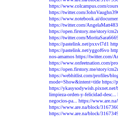
https://www.colcampus.com/cours
https://twitter.com/JohnVaughn
https://www.notebook.ai/docume
https://twitter.com/AngelaMatt4
https://open.firstory.me/story/
https://twitter.com/MoritaSara6
https://pastelink.net/pxxvl7d1
htt
https://pastelink.net/yggof6vo
htt
nos-amamos
https://twitter.com
https://www.onfeetnation.com/pro
https://open.firstory.me/story/
https://webhitlist.com/profiles/b
mode=Show&intent=title
https:/
https://ykasysodywish.pixnet.net
limpieza-orden-y-felicidad-desc...
negocios-pa...
https://www.are.n
https://www.are.na/block/31673
https://www.are.na/block/31673