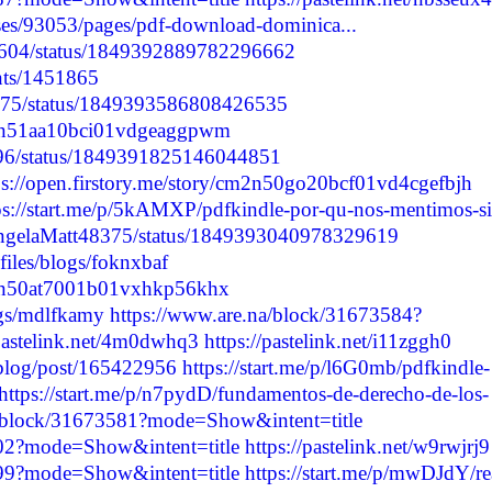
es/93053/pages/pdf-download-dominica...
39604/status/1849392889782296662
nts/1451865
8375/status/1849393586808426535
cm2n51aa10bci01vdgeaggpwm
6696/status/1849391825146044851
ps://open.firstory.me/story/cm2n50go20bcf01vd4cgefbjh
ps://start.me/p/5kAMXP/pdfkindle-por-qu-nos-mentimos-si
/AngelaMatt48375/status/1849393040978329619
files/blogs/foknxbaf
cm2n50at7001b01vxhkp56khx
logs/mdlfkamy
https://www.are.na/block/31673584?
/pastelink.net/4m0dwhq3
https://pastelink.net/i11zggh0
/blog/post/165422956
https://start.me/p/l6G0mb/pdfkindle-
https://start.me/p/n7pydD/fundamentos-de-derecho-de-los-
a/block/31673581?mode=Show&intent=title
602?mode=Show&intent=title
https://pastelink.net/w9rwjrj9
499?mode=Show&intent=title
https://start.me/p/mwDJdY/re