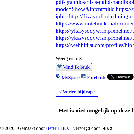
pdf-graphic-artists-guild-handbook
mode=Show&intent=title
https:/
iph...
http://divasunlimited.ning
https://www.notebook.ai/docume
https://ykasysodywish.pixnet.net
https://ykasysodywish.pixnet.net
https://webhitlist.com/profiles/bl
Weergaven:
8
Vind ik leuk
MySpace
Facebook
< Vorige bijdrage
Het is niet mogelijk op deze 
© 2026 Gemaakt door
Beter HBO
. Verzorgd door