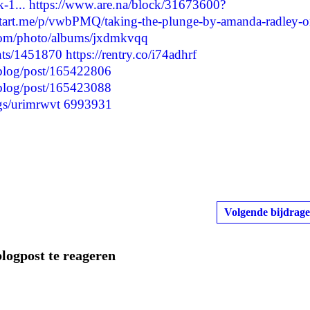
-1...
https://www.are.na/block/31673600?
/start.me/p/vwbPMQ/taking-the-plunge-by-amanda-radley-o
.com/photo/albums/jxdmkvqq
nts/1451870
https://rentry.co/i74adhrf
/blog/post/165422806
/blog/post/165423088
ogs/urimrwvt
6993931
Volgende bijdrage
blogpost te reageren