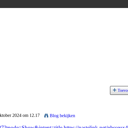
Toevo
Oktober 2024 om 12.17
Blog bekijken
587?mode=Show&intent=title
https://pastelink.net/nbsseux4