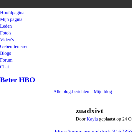
Hoofdpagina
Mijn pagina
Leden
Foto's
Video's
Gebeurtenissen
Blogs
Forum
Chat
Beter HBO
Alle blog-berichten
Mijn blog
zuadxivt
Door
Kayla
geplaatst op 24 
https://www.are.na/block/31673