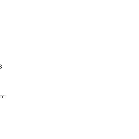
m
3
ter
T