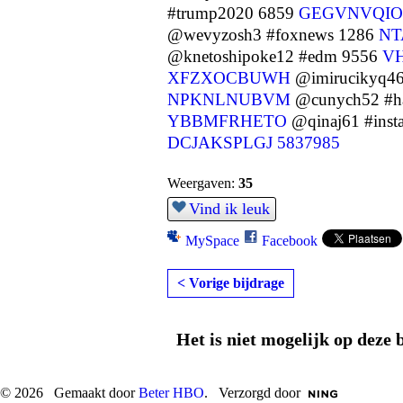
#trump2020 6859
GEGVNVQI
@wevyzosh3 #foxnews 1286
NT
@knetoshipoke12 #edm 9556
V
XFZXOCBUWH
@imirucikyq4
NPKNLNUBVM
@cunych52 #h
YBBMFRHETO
@qinaj61 #inst
DCJAKSPLGJ
5837985
Weergaven:
35
Vind ik leuk
MySpace
Facebook
< Vorige bijdrage
Het is niet mogelijk op deze 
© 2026 Gemaakt door
Beter HBO
. Verzorgd door