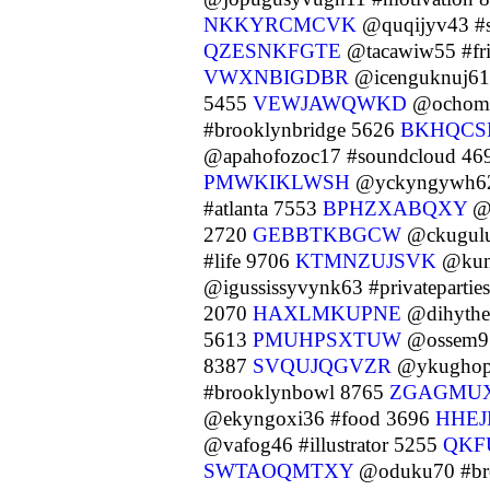
NKKYRCMCVK
@quqijyv43 #
QZESNKFGTE
@tacawiw55 #fr
VWXNBIGDBR
@icenguknuj61
5455
VEWJAWQWKD
@ochomoc
#brooklynbridge 5626
BKHQCS
@apahofozoc17 #soundcloud 4
PMWKIKLWSH
@yckyngywh62 
#atlanta 7553
BPHZXABQXY
@e
2720
GEBBTKBGCW
@ckugulu
#life 9706
KTMNZUJSVK
@kuna
@igussissyvynk63 #privatepartie
2070
HAXLMKUPNE
@dihythe
5613
PMUHPSXTUW
@ossem9
8387
SVQUJQGVZR
@ykughop
#brooklynbowl 8765
ZGAGMU
@ekyngoxi36 #food 3696
HHE
@vafog46 #illustrator 5255
QKF
SWTAOQMTXY
@oduku70 #bro