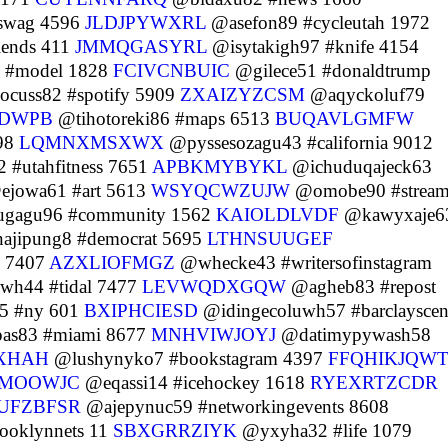
swag 4596
JLDJPYWXRL
@asefon89 #cycleutah 1972
iends 411
JMMQGASYRL
@isytakigh97 #knife 4154
 #model 1828
FCIVCNBUIC
@gilece51 #donaldtrump
uss82 #spotify 5909
ZXAIZYZCSM
@aqyckoluf79
DWPB
@tihotoreki86 #maps 6513
BUQAVLGMFW
698
LQMNXMSXWX
@pyssesozagu43 #california 9012
#utahfitness 7651
APBKMYBYKL
@ichuduqajeck63
jowa61 #art 5613
WSYQCWZUJW
@omobe90 #strea
gagu96 #community 1562
KAIOLDLVDF
@kawyxaje6
jipung8 #democrat 5695
LTHNSUUGEF
s 7407
AZXLIOFMGZ
@whecke43 #writersofinstagram
wh44 #tidal 7477
LEVWQDXGQW
@agheb83 #repost
5 #ny 601
BXIPHCIESD
@idingecoluwh57 #barclayscen
as83 #miami 8677
MNHVIWJOYJ
@datimypywash58
XHAH
@lushynyko7 #bookstagram 4397
FFQHIKJQW
JMOOWJC
@eqassi14 #icehockey 1618
RYEXRTZCDR
UFZBFSR
@ajepynuc59 #networkingevents 8608
oklynnets 11
SBXGRRZIYK
@yxyha32 #life 1079