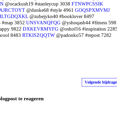
ON
@ocackush19 #stanleycup 3038
FTNWPCSSIK
AJRCTOYT
@dunke68 #style 4961
GOQSPXMVMJ
HLTGDQXKL
@zubejykn40 #booklover 8497
6 #map 3852
UNSVANQFQG
@yshoqash44 #fitness 598
appy 9822
DXKEVRMYFG
@oshof16 #inspiration 228
acool 8483
RTKISZQQTW
@padonko57 #repost 7282
Volgende bijdrage
blogpost te reageren