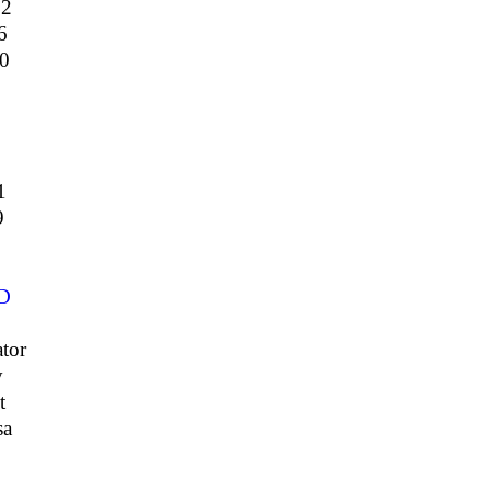
02
6
0
1
9
D
tor
y
t
sa