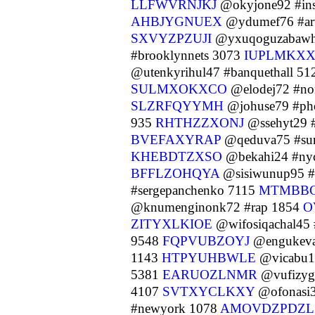
LLFWVRNJKJ
@okyjone92 #ins
AHBJYGNUEX
@ydumef76 #art
SXVYZPZUJI
@yxuqoguzabawh2
#brooklynnets 3073
IUPLMKX
@utenkyrihul47 #banquethall 5
SULMXOKXCO
@elodej72 #no
SLZRFQYYMH
@johuse79 #ph
935
RHTHZZXONJ
@ssehyt29 
BVEFAXYRAP
@qeduva75 #su
KHEBDTZXSO
@bekahi24 #ny
BFFLZOHQYA
@sisiwunup95 #
#sergepanchenko 7115
MTMBB
@knumenginonk72 #rap 1854
O
ZITYXLKIOE
@wifosiqachal45
9548
FQPVUBZOYJ
@engukeva
1143
HTPYUHBWLE
@vicabu1
5381
EARUOZLNMR
@vufizygi
4107
SVTXYCLKXY
@ofonasi3
#newyork 1078
AMOVDZPDZL