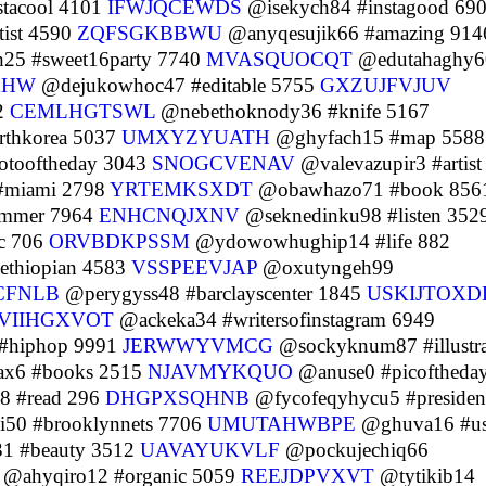
tacool 4101
IFWJQCEWDS
@isekych84 #instagood 69
ist 4590
ZQFSGKBBWU
@anyqesujik66 #amazing 914
5 #sweet16party 7740
MVASQUOCQT
@edutahaghy6
XHW
@dejukowhoc47 #editable 5755
GXZUJFVJUV
12
CEMLHGTSWL
@nebethoknody36 #knife 5167
rthkorea 5037
UMXYZYUATH
@ghyfach15 #map 5588
otooftheday 3043
SNOGCVENAV
@valevazupir3 #artist
#miami 2798
YRTEMKSXDT
@obawhazo71 #book 856
mmer 7964
ENHCNQJXNV
@seknedinku98 #listen 352
c 706
ORVBDKPSSM
@ydowowhughip14 #life 882
ethiopian 4583
VSSPEEVJAP
@oxutyngeh99
CFNLB
@perygyss48 #barclayscenter 1845
USKIJTOXD
VIIHGXVOT
@ackeka34 #writersofinstagram 6949
 #hiphop 9991
JERWWYVMCG
@sockyknum87 #illustra
x6 #books 2515
NJAVMYKQUO
@anuse0 #picoftheda
8 #read 296
DHGPXSQHNB
@fycofeqyhycu5 #presiden
50 #brooklynnets 7706
UMUTAHWBPE
@ghuva16 #u
1 #beauty 3512
UAVAYUKVLF
@pockujechiq66
@ahyqiro12 #organic 5059
REEJDPVXVT
@tytikib14