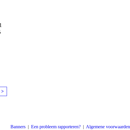
1
5
 >
Banners
|
Een probleem rapporteren?
|
Algemene voorwaarden