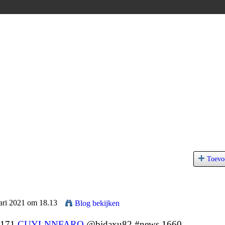
Toevo
uari 2021 om 18.13
Blog bekijken
8171
CUYLNNFARQ
@bidaxu82 #news 1660