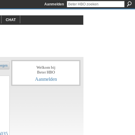
Aanmelden
CHAT
oegen
Welkom bij
Beter HBO
Aanmelden
45035