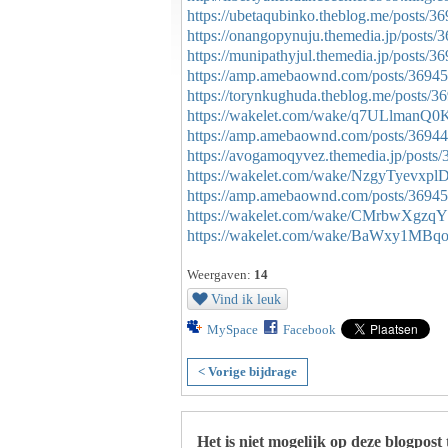
https://ubetaqubinko.theblog.me/posts/3
https://onangopynuju.themedia.jp/posts/
https://munipathyjul.themedia.jp/posts/3
https://amp.amebaownd.com/posts/3694
https://torynkughuda.theblog.me/posts/
https://wakelet.com/wake/q7ULlmanQ0
https://amp.amebaownd.com/posts/3694
https://avogamoqyvez.themedia.jp/posts
https://wakelet.com/wake/NzgyTyevxp
https://amp.amebaownd.com/posts/3694
https://wakelet.com/wake/CMrbwXgzq
https://wakelet.com/wake/BaWxy1MB
Weergaven:
14
Vind ik leuk
MySpace
Facebook
< Vorige bijdrage
Het is niet mogelijk op deze blogpost