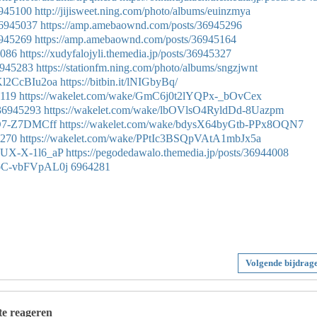
6945100
http://jijisweet.ning.com/photo/albums/euinzmya
36945037
https://amp.amebaownd.com/posts/36945296
6945269
https://amp.amebaownd.com/posts/36945164
5086
https://xudyfalojyli.themedia.jp/posts/36945327
36945283
https://stationfm.ning.com/photo/albums/sngzjwnt
Kl2CcBIu2oa
https://bitbin.it/lNIGbyBq/
4119
https://wakelet.com/wake/GmC6j0t2lYQPx-_bOvCex
/36945293
https://wakelet.com/wake/lbOVlsO4RyldDd-8Uazpm
lD7-Z7DMCff
https://wakelet.com/wake/bdysX64byGtb-PPx8OQN7
5270
https://wakelet.com/wake/PPtIc3BSQpVAtA1mbJx5a
YUX-X-1l6_aP
https://pegodedawalo.themedia.jp/posts/36944008
qoC-vbFVpAL0j
6964281
Volgende bijdrag
 te reageren