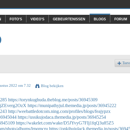
N
FOTO'S
VIDEO'S
GEBEURTENISSEN
BLOGS
FORUM
O
Toev
gustus 2022 om 7.32
Blog bekijken
5285
https://torynkughuda.theblog.me/posts/36945309
OjZEverg2OzX
https://munipathyjul.themedia.jp/posts/36945222
5243
http://weebattledotcom.ning.com/profiles/blogs/feajypzx
/36945044
https://ussikujodaca.themedia.jp/posts/36945254
36945109
https://wakelet.com/wake/D5JYvyG7FIj1fqQ3u85Z5
.com/photo/albums/lrpqmcru
https://onkihujulack.themedia.jp/posts/369