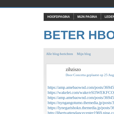
HOOFDPAGINA
MIJN PAGINA
LEDE
BETER HB
Alle blog-berichten
Mijn blog
zihziszo
Door
Concetta
geplaatst op 25 Au
https://amp.amebaownd.com/posts/3694
https://wakelet.com/wake/eSl3WEKFC
https://amp.amebaownd.com/posts/3694
https://nyngangotumo.themedia.jp/posts
https://lynegarishokn.themedia.jp/posts/
http://libertyattendancecenter1969.ning