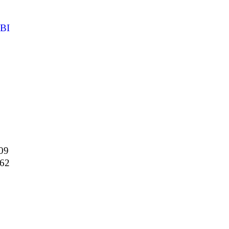
BI
09
462