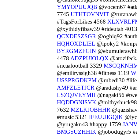
YMYOPUUJQB
@vocem67 #atl
7745
UTHTOVNVIT
@ruranawh
#TagsForLikes 4568
XLXVRLFM
@xythidyfibaw39 #rideutah 401
QCXDESZSGR
@oghiq92 #aut
HQHOXDLIEL
@ipoky2 #konp
BYRGMZFGIN
@ebumulerawh80
4478
ADZPUIOLQX
@atozifeck
#ncaafootball 3329
MSCQKNH
@emiliryssigh38 #fitness 1119
W
USSPRGDKPM
@rubedi30 #lif
AMFZLETJCR
@aradashy49 #ar
LSZQJVEYMH
@nagaki56 #tw
HQDDGNISVK
@mithyshuck98
7632
MZLKJOBHHR
@qazishav
#music 5321
IFEUUIGQIK
@lyc
@yrugakn43 #happy 1759
JAN
BMGSUZHHIK
@jobodugyr5 #a