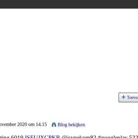
Toevo
November 2020 om 14.15
Blog bekijken
eting 6019
ISFUJXCPKB
@isypekom82 #googleplay 52