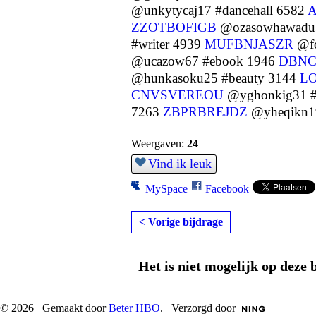
@unkytycaj17 #dancehall 6582
ZZOTBOFIGB
@ozasowhawadu3
#writer 4939
MUFBNJASZR
@fo
@ucazow67 #ebook 1946
DBN
@hunkasoku25 #beauty 3144
LO
CNVSVEREOU
@yghonkig31 #i
7263
ZBPRBREJDZ
@yheqikn19
Weergaven:
24
Vind ik leuk
MySpace
Facebook
< Vorige bijdrage
Het is niet mogelijk op deze 
© 2026 Gemaakt door
Beter HBO
. Verzorgd door