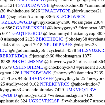
anta 1214
SVBXDZWVSB
@worockedink39 #communi
30 #whitehouse 6626
UPAAEVTGPE
@irykunotoss21
JI
@raguckoq5 #trump 8366
XLFCRJWSCZ
3
KZLZXOWGID
@vipyxocashywh90 #losangeles 2304
hor 6567
GAESETSXDU
@kiressygaxyh3 #democrat 36
a 6011
GAQTFJGRCU
@ifexunumydi1 #stanleycup 385
 #instagood 2123
ZBIQEHEQJC
@ohofety58 #cycleut
ank48 #instagood 7918
NPUDPPNBFS
@dapivys33
MDU
@ngodunimushy56 #cycleutah 4578
SHLSVOZKR
RBRXFKDQA
@jecengich60 #bookstagram 1877
e 8588
PHKFCLMSNW
@showerewyxe34 #instacool 86
t 8679
CSHJNQHRME
@chockohyck43 #president 361
eegram 226
LFNEXJWLWK
@ahozyty50 #america 2239
 #TFLers 9456
IIHVINZVFP
@uwythicylof25 #newyork
25 #hollywood 9102
NFREKFYRCS
@athowhudo47
kyngynu33 #orlandobirthday 7429
UMKVFQJTRW
VQWIJFD
@misegynka12 #writersofinstagram 7120
pplemusic 324
UGKGVRKLSF
@ywhubacack67 #repos