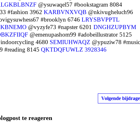
ALGKBLBNZF
@ysuwaqel57 #bookstagram 8084
3 #fashion 3962
KARBVNXVQB
@nkivugheluch96
vigysuwhess67 #brooklyn 6746
LRYSBVPPTL
CKBNEMO
@vyzyfe73 #napster 6201
DNGHZUPBYM
BKZFIIQF
@emenupashom99 #adobeillustrator 5125
ndoorcycling 4680
SEMIUHWAQZ
@ypuziw78 #musi
 #reading 8145
QKTDQFUWLZ
3928346
Volgende bijdrage
blogpost te reageren