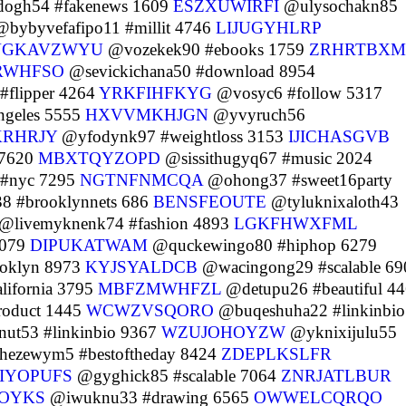
ogh54 #fakenews 1609
ESZXUWIRFI
@ulysochakn85
bybyvefafipo11 #millit 4746
LIJUGYHLRP
VGKAVZWYU
@vozekek90 #ebooks 1759
ZRHRTBXM
RWHFSO
@sevickichana50 #download 8954
#flipper 4264
YRKFIHFKYG
@vosyc6 #follow 5317
ngeles 5555
HXVVMKHJGN
@yvyruch56
KRHRJY
@yfodynk97 #weightloss 3153
IJICHASGVB
 7620
MBXTQYZOPD
@sissithugyq67 #music 2024
#nyc 7295
NGTNFNMCQA
@ohong37 #sweet16party
8 #brooklynnets 686
BENSFEOUTE
@tyluknixaloth43
@livemyknenk74 #fashion 4893
LGKFHWXFML
4079
DIPUKATWAM
@quckewingo80 #hiphop 6279
oklyn 8973
KYJSYALDCB
@wacingong29 #scalable 69
ifornia 3795
MBFZMWHFZL
@detupu26 #beautiful 4
roduct 1445
WCWZVSQORO
@buqeshuha22 #linkinbio
nut53 #linkinbio 9367
WZUJOHOYZW
@yknixijulu55
ezewym5 #bestoftheday 8424
ZDEPLKSLFR
IYOPUFS
@gyghick85 #scalable 7064
ZNRJATLBUR
OYKS
@iwuknu33 #drawing 6565
OWWELCQRQO