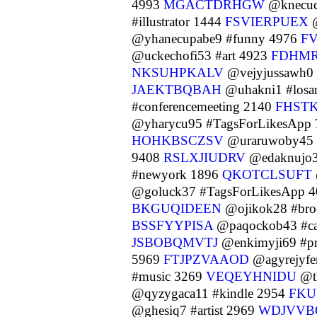
4993
MGACTDRHGW
@knecud
#illustrator 1444
FSVIERPUEX
@
@yhanecupabe9 #funny 4976
F
@uckechofi53 #art 4923
FDHM
NKSUHPKALV
@vejyjussawh0 
JAEKTBQBAH
@uhakni1 #losa
#conferencemeeting 2140
FHST
@yharycu95 #TagsForLikesApp
HOHKBSCZSV
@uraruwoby45 
9408
RSLXJIUDRV
@edaknujo3
#newyork 1896
QKOTCLSUFT
@goluck37 #TagsForLikesApp 
BKGUQIDEEN
@ojikok28 #bro
BSSFYYPISA
@paqockob43 #cal
JSBOBQMVTJ
@enkimyji69 #p
5969
FTJPZVAAOD
@agyrejyfe
#music 3269
VEQEYHNIDU
@th
@qyzygaca11 #kindle 2954
FKU
@ghesiq7 #artist 2969
WDJVVB