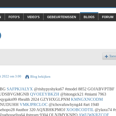
N
FOTO'S
VIDEO'S
GEBEURTENISSEN
BLOGS
FORUM
O
Toev
ri 2022 om 3.00
Blog bekijken
XEBG
SAFPKJALYX
@rishypyshyku67 #model 8852 GOJABVPTBF
53 UDSBVGMGNB
QVOEEYBKZH
@bitongick21 #miami 7963
qygakn99 #health 2024 GZYHXGLPNM
KMNGXNCODM
KDZWNUDUHH
VMKJPRCLOC
@ichovafuwhyng44 #art 1940
ehopo28 #author 320 AQXBHKPMOJ
XOOBCODTIL
@ylaxu74 #s
ughosseliss64 #stream 9304 OLNJMYKNPQ
AWUWKRZCQF