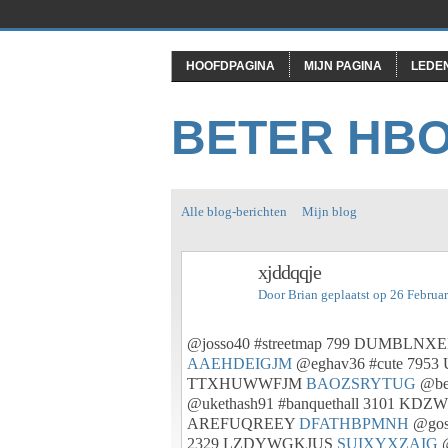
HOOFDPAGINA
MIJN PAGINA
LEDE
BETER HB
Alle blog-berichten
Mijn blog
xjddqqje
Door
Brian
geplaatst op 26 Februa
@josso40 #streetmap 799 DUMBLN
AAEHDEIGJM
@eghav36 #cute 79
TTXHUWWFJM
BAOZSRYTUG
@be
@ukethash91 #banquethall 3101 
AREFUQREEY
DFATHBPMNH
@gos
2329 LZDYWGKJUS
SUIXYXZAIG
@