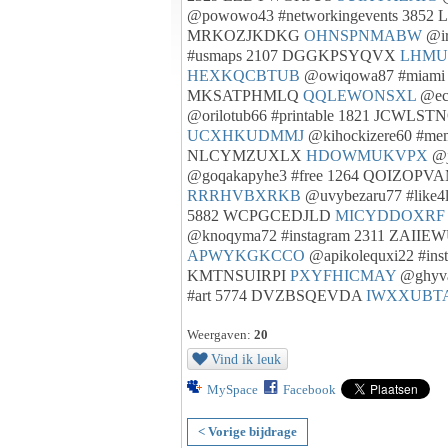
@powowo43 #networkingevents 385
MRKOZJKDKG
OHNSPNMABW
@ir
#usmaps 2107 DGGKPSYQVX
LHMU
HEXKQCBTUB
@owiqowa87 #miam
MKSATPHMLQ
QQLEWONSXL
@ec
@orilotub66 #printable 1821 JCWLST
UCXHKUDMMJ
@kihockizere60 #m
NLCYMZUXLX
HDOWMUKVPX
@j
@goqakapyhe3 #free 1264 QOIZOPV
RRRHVBXRKB
@uvybezaru77 #like
5882 WCPGCEDJLD
MICYDDOXRF
@knoqyma72 #instagram 2311 ZAI
APWYKGKCCO
@apikolequxi22 #i
KMTNSUIRPI
PXYFHICMAY
@ghyv
#art 5774 DVZBSQEVDA
IWXXUBT
Weergaven:
20
Vind ik leuk
MySpace
Facebook
< Vorige bijdrage