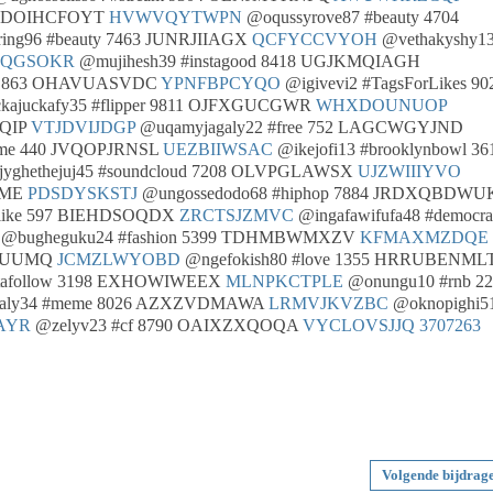
2 LDOIHCFOYT
HVWVQYTWPN
@oqussyrove87 #beauty 4704
ing96 #beauty 7463 JUNRJIIAGX
QCFYCCVYOH
@vethakyshy1
QGSOKR
@mujihesh39 #instagood 8418 UGJKMQIAGH
i 863 OHAVUASVDC
YPNFBPCYQO
@igivevi2 #TagsForLikes 90
kajuckafy35 #flipper 9811 OJFXGUCGWR
WHXDOUNUOP
NQIP
VTJDVIJDGP
@uqamyjagaly22 #free 752 LAGCWGYJND
eme 440 JVQOPJRNSL
UEZBIIWSAC
@ikejofi13 #brooklynbowl 36
yghethejuj45 #soundcloud 7208 OLVPGLAWSX
UJZWIIIYVO
AME
PDSDYSKSTJ
@ungossedodo68 #hiphop 7884 JRDXQBDWU
4like 597 BIEHDSOQDX
ZRCTSJZMVC
@ingafawifufa48 #democra
@bugheguku24 #fashion 5399 TDHMBWMXZV
KFMAXMZDQE
IEWUUMQ
JCMZLWYOBD
@ngefokish80 #love 1355 HRRUBENML
nstafollow 3198 EXHOWIWEEX
MLNPKCTPLE
@onungu10 #rnb 22
aly34 #meme 8026 AZXZVDMAWA
LRMVJKVZBC
@oknopighi5
AYR
@zelyv23 #cf 8790 OAIXZXQOQA
VYCLOVSJJQ
3707263
Volgende bijdrag