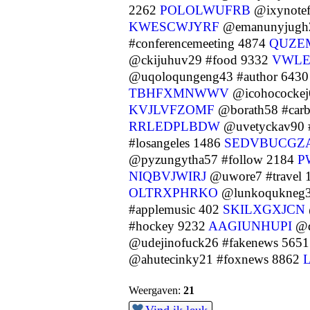
2262
POLOLWUFRB
@ixynotef
KWESCWJYRF
@emanunyjugh2
#conferencemeeting 4874
QUZE
@ckijuhuv29 #food 9332
VWL
@uqoloqungeng43 #author 643
TBHFXMNWWV
@icohocockej
KVJLVFZOMF
@borath58 #carb
RRLEDPLBDW
@uvetyckav90 
#losangeles 1486
SEDVBUCGZ
@pyzungytha57 #follow 2184
P
NIQBVJWIRJ
@uwore7 #travel
OLTRXPHRKO
@lunkoqukneg3
#applemusic 402
SKILXGXJCN
#hockey 9232
AAGIUNHUPI
@d
@udejinofuck26 #fakenews 565
@ahutecinky21 #foxnews 8862
Weergaven:
21