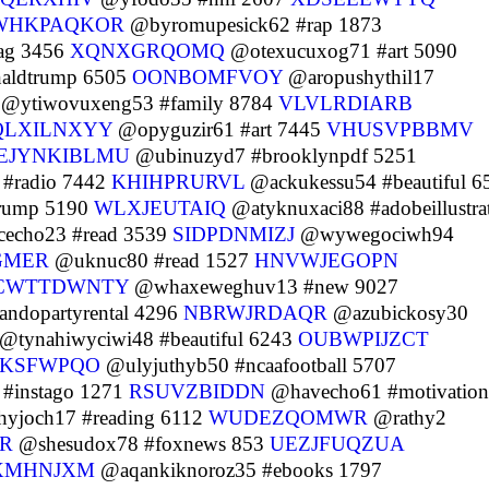
WHKPAQKOR
@byromupesick62 #rap 1873
ag 3456
XQNXGRQOMQ
@otexucuxog71 #art 5090
aldtrump 6505
OONBOMFVOY
@aropushythil17
@ytiwovuxeng53 #family 8784
VLVLRDIARB
QLXILNXYY
@opyguzir61 #art 7445
VHUSVPBBMV
EJYNKIBLMU
@ubinuzyd7 #brooklynpdf 5251
#radio 7442
KHIHPRURVL
@ackukessu54 #beautiful 6
rump 5190
WLXJEUTAIQ
@atyknuxaci88 #adobeillustra
echo23 #read 3539
SIDPDNMIZJ
@wywegociwh94
GMER
@uknuc80 #read 1527
HNVWJEGOPN
CWTTDWNTY
@whaxeweghuv13 #new 9027
ndopartyrental 4296
NBRWJRDAQR
@azubickosy30
@tynahiwyciwi48 #beautiful 6243
OUBWPIJZCT
KSFWPQO
@ulyjuthyb50 #ncaafootball 5707
#instago 1271
RSUVZBIDDN
@havecho61 #motivation
joch17 #reading 6112
WUDEZQOMWR
@rathy2
R
@shesudox78 #foxnews 853
UEZJFUQZUA
XMHNJXM
@aqankiknoroz35 #ebooks 1797