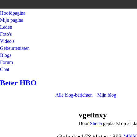
Hoofdpagina
Mijn pagina
Leden
Foto's
Video's
Gebeurtenissen
Blogs
Forum
Chat
Beter HBO
Alle blog-berichten
Mijn blog
vgettnxy
Door
Sheila
geplaatst op 21 J
@yfynkegh78 #listen 1393
MNY