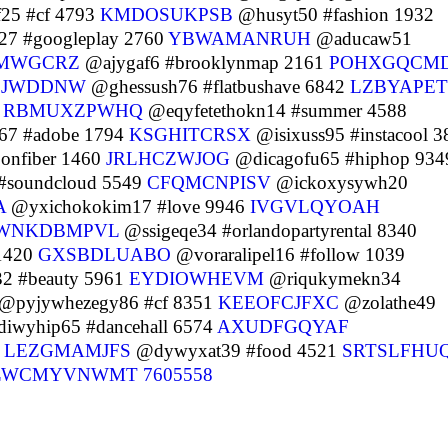
25 #cf 4793
KMDOSUKPSB
@husyt50 #fashion 1932
7 #googleplay 2760
YBWAMANRUH
@aducaw51
MWGCRZ
@ajygaf6 #brooklynmap 2161
POHXGQCM
EJWDDNW
@ghessush76 #flatbushave 6842
LZBYAPE
0
RBMUXZPWHQ
@eqyfetethokn14 #summer 4588
67 #adobe 1794
KSGHITCRSX
@isixuss95 #instacool 3
onfiber 1460
JRLHCZWJOG
@dicagofu65 #hiphop 934
#soundcloud 5549
CFQMCNPISV
@ickoxysywh20
A
@yxichokokim17 #love 9946
IVGVLQYOAH
WNKDBMPVL
@ssigeqe34 #orlandopartyrental 8340
 1420
GXSBDLUABO
@voraralipel16 #follow 1039
2 #beauty 5961
EYDIOWHEVM
@riqukymekn34
@pyjywhezegy86 #cf 8351
KEEOFCJFXC
@zolathe49
iwyhip65 #dancehall 6574
AXUDFGQYAF
1
LEZGMAMJFS
@dywyxat39 #food 4521
SRTSLFHU
LWCMYVNWMT
7605558