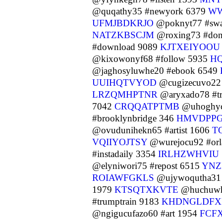
@quqathy35 #newyork 6379
W
UFMJBDKRJO
@poknyt77 #sw
NATZKBSCJM
@roxing73 #don
#download 9089
KJTXEIYOOU
@kixowonyf68 #follow 5935
H
@jaghosyluwhe20 #ebook 6549
UUIHQTVYOD
@cugizecuvo22 
LRZQMHPTNR
@aryxado78 #t
7042
CRQQATPTMB
@uhoghyc
#brooklynbridge 346
HMVDPP
@ovudunihekn65 #artist 1606
T
VQIIYOJTSY
@wurejocu92 #orla
#instadaily 3354
IRLHZWHVIU
@elyniwori75 #repost 6515
YNZ
ROIAWFGKLS
@ujywoqutha31 
1979
KTSQTXKVTE
@huchuwhy
#trumptrain 9183
KHDNGLDFX
@ngigucufazo60 #art 1954
FCF