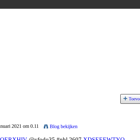
Toevo
anuari 2021 om 0.11
Blog bekijken
QERXHIV
@yfodo35 #nhl 2607
XDSEEEWTYQ