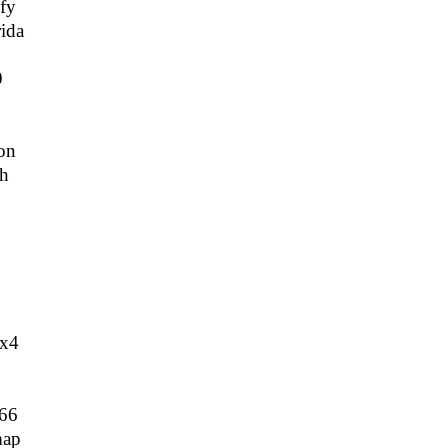
fy
ida
9
on
h
x4
366
map