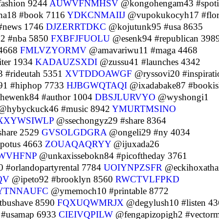
ashion 9244
AUWVFNMHSV
@kongohengam43 #spoti
a18 #book 7116
YDKCNMAIIJ
@vupokukocyh17 #flor
#news 1746
DJZERRTDKC
@kojutunk95 #usa 8635
2 #nba 5850
FXBFJFUOLU
@esenk94 #republican 398
 4668
FMLVZYORMV
@amavariwu11 #maga 4468
ter 1934
KADAUZSXDI
@zussu41 #launches 4342
 #rideutah 5351
XVTDDOAWGF
@ryssovi20 #inspirati
1 #hiphop 7733
HJBGWQTAQI
@ixadabake87 #bookis
ewenk84 #author 1004
DBSJLURVYO
@wyshongi1
@hybyckuck46 #music 8942
YMURTMSINO
XXYWSIWLP
@ssechongyz29 #share 8364
hare 2529
GVSOLGDGRA
@ongeli29 #ny 4034
potus 4663
ZOUAQAQRYY
@ijuxada26
WVHFNP
@unkaxissebokn84 #picoftheday 3761
 #orlandopartyrental 7784
UOIYNPZSFR
@eckihoxatha
QV
@ipeto92 #brooklyn 8560
RWCTVLFPKD
YTNNAUFC
@ymemoch10 #printable 8772
tbushave 8590
FQXUQWMRJX
@degylush10 #listen 4
 #usamap 6933
CIEIVQPILW
@fengapizopigh2 #vector