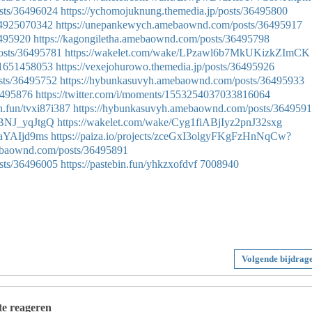
sts/36496024
https://ychomojuknung.themedia.jp/posts/36495800
214925070342
https://unepankewych.amebaownd.com/posts/36495917
6495920
https://kagongiletha.amebaownd.com/posts/36495798
osts/36495781
https://wakelet.com/wake/LPzawl6b7MkUKizkZImCK
321651458053
https://vexejohurowo.themedia.jp/posts/36495926
sts/36495752
https://hybunkasuvyh.amebaownd.com/posts/36495933
36495876
https://twitter.com/i/moments/1553254037033816064
in.fun/tvxi87i387
https://hybunkasuvyh.amebaownd.com/posts/364959
nBNJ_yqJtgQ
https://wakelet.com/wake/Cyg1fiABjIyz2pnJ32sxg
eaYAIjd9ms
https://paiza.io/projects/zceGxI3olgyFKgFzHnNqCw?
ebaownd.com/posts/36495891
sts/36496005
https://pastebin.fun/yhkzxofdvf
7008940
Volgende bijdrag
 te reageren