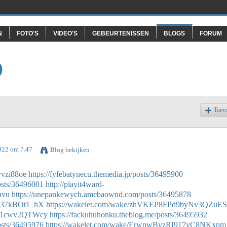
N
FOTO'S
VIDEO'S
GEBEURTENISSEN
BLOGS
FORUM
O
Toev
2022 om 7.47
Blog bekijken
vvzi88oe
https://fyfebatynecu.themedia.jp/posts/36495900
osts/36496001
http://playit4ward-
hvu
https://unepankewych.amebaownd.com/posts/36495878
ci37kBOt1_hX
https://wakelet.com/wake/zhVKEP8FPd9byNv3QZuES
F_41cwv2QTWcy
https://fackuhuhonku.theblog.me/posts/36495932
osts/36495976
https://wakelet.com/wake/ErwpwBvzRI917vC8NKxpm