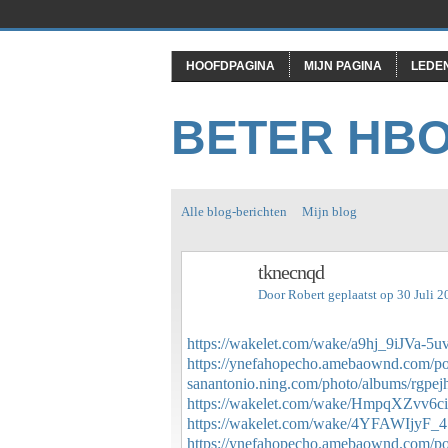
HOOFDPAGINA
MIJN PAGINA
LEDE
BETER HB
Alle blog-berichten
Mijn blog
tknecnqd
Door
Robert
geplaatst op 30 Juli 
https://wakelet.com/wake/a9hj_9iJVa-5u
https://ynefahopecho.amebaownd.com/p
sanantonio.ning.com/photo/albums/rgpej
https://wakelet.com/wake/HmpqXZvv6
https://wakelet.com/wake/4YFAWIjy
https://ynefahopecho.amebaownd.com/p