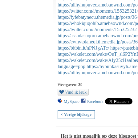
https://ulihyhupuvec.amebaownd.com/po
https://twitter.com/i/moments/1553253
https://fyfebatynecu.themedia.jp/posts/3
https://whokiquqohib.amebaownd.com/p
https://twitter.com/i/moments/1553252
https://assudasuqoro.amebaownd.com/po
https://ewhytolaneqi.themedia.jp/posts/
https://bitbin.it/nPNJgATc/
https://pasteb
https://wakelet.com/wake/OeT_sl6P2Y
https://wakelet.com/wake/AIy25cHaaIb
language=php
https://hybunkasuvyh.am
https://ulihyhupuvec.amebaownd.com/po
Weergaven:
29
Vind ik leuk
MySpace
Facebook
< Vorige bijdrage
Het is niet mogelijk op deze blogpost