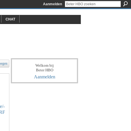
Aanmelden
CHAT
oegen
Welkom bij
Beter HBO
Aanmelden
e/-
lRF