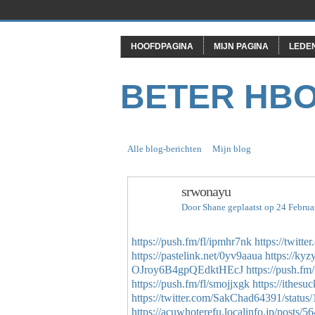
HOOFDPAGINA
MIJN PAGINA
LEDE
BETER HB
Alle blog-berichten
Mijn blog
srwonayu
Door
Shane
geplaatst op 24 Februa
https://push.fm/fl/ipmhr7nk
https://twit
https://pastelink.net/0yv9aaua
https://ky
OJroy6B4gpQEdktHEcJ
https://push.fm
https://push.fm/fl/smojjxgk
https://ithesu
https://twitter.com/SakChad64391/stat
https://acuwhoterefu.localinfo.jp/posts/