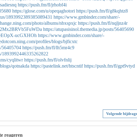
/sadiesnq
https://push.fm/fl/jrhobf4i
405680
https://glose.com/u/opeqaghotori
https://push.fm/fl/g8kqhtz8
tatus/1893992389385089431
https://www.gmbinder.com/share/-
xchange.ning.com/photo/albums/nbxspxjc
https://push.fm/fl/nqljnz4r
Jrmx2Mx2BRVb5FuWDa
https://atupasisinol.themedia.jp/posts/56405690
roiteEOpX-ucGXHOh
https://www.gmbinder.com/share/-
ledotcom.ning.com/profiles/blogs/bjficxtc
ts/56405704
https://push.fm/fl/lh5mr4c9
atus/1893992446335262822
ums/cyqlitwr
https://push.fm/fl/olvfnlij
/blogs/qotnakda
https://pastelink.net/htscntif
https://push.fm/fl/gpt9vtyd
Volgende bijdrag
 te reageren