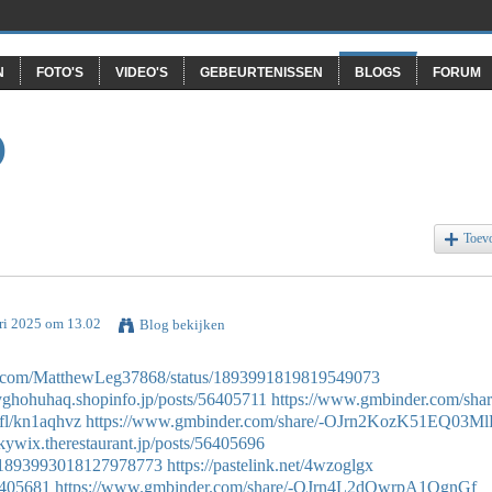
N
FOTO'S
VIDEO'S
GEBEURTENISSEN
BLOGS
FORUM
O
Toev
ri 2025 om 13.02
Blog bekijken
ter.com/MatthewLeg37868/status/1893991819819549073
zyghohuhaq.shopinfo.jp/posts/56405711
https://www.gmbinder.com/shar
/fl/kn1aqhvz
https://www.gmbinder.com/share/-OJrn2KozK51EQ03M
ckywix.therestaurant.jp/posts/56405696
us/1893993018127978773
https://pastelink.net/4wzoglgx
56405681
https://www.gmbinder.com/share/-OJrn4L2dQwrpA1QgnGf