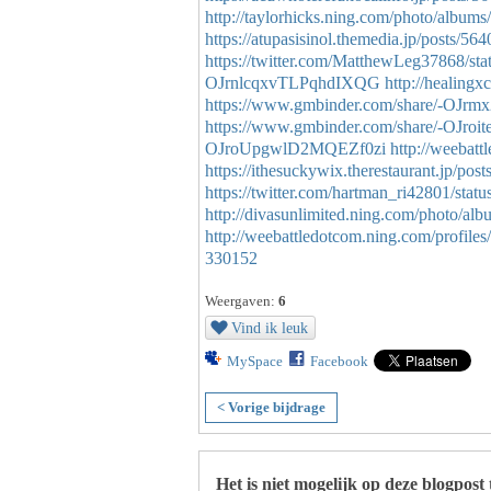
http://taylorhicks.ning.com/photo/albums
https://atupasisinol.themedia.jp/posts/56
https://twitter.com/MatthewLeg37868/s
OJrnlcqxvTLPqhdIXQG
http://healing
https://www.gmbinder.com/share/-O
https://www.gmbinder.com/share/-OJ
OJroUpgwlD2MQEZf0zi
http://weebatt
https://ithesuckywix.therestaurant.jp/pos
https://twitter.com/hartman_ri42801/st
http://divasunlimited.ning.com/photo/alb
http://weebattledotcom.ning.com/profiles
330152
Weergaven:
6
Vind ik leuk
MySpace
Facebook
< Vorige bijdrage
Het is niet mogelijk op deze blogpost