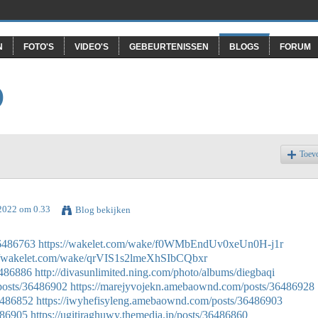
N
FOTO'S
VIDEO'S
GEBEURTENISSEN
BLOGS
FORUM
O
Toev
 2022 om 0.33
Blog bekijken
36486763
https://wakelet.com/wake/f0WMbEndUv0xeUn0H-j1r
://wakelet.com/wake/qrVIS1s2lmeXhSIbCQbxr
6486886
http://divasunlimited.ning.com/photo/albums/diegbaqi
posts/36486902
https://marejyvojekn.amebaownd.com/posts/36486928
36486852
https://iwyhefisyleng.amebaownd.com/posts/36486903
6486905
https://ugitiraghuwy.themedia.jp/posts/36486860