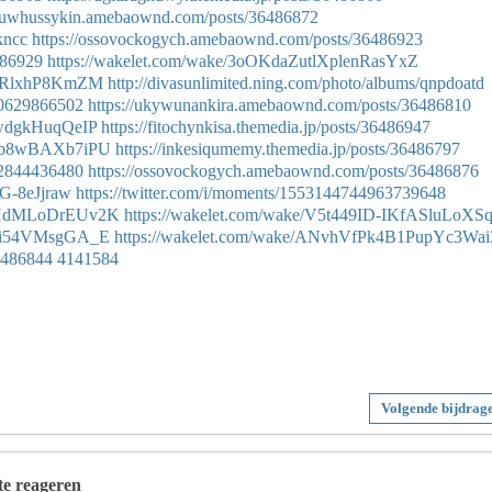
usuwhussykin.amebaownd.com/posts/36486872
kncc
https://ossovockogych.amebaownd.com/posts/36486923
6486929
https://wakelet.com/wake/3oOKdaZutlXplenRasYxZ
a9wRlxhP8KmZM
http://divasunlimited.ning.com/photo/albums/qnpdoatd
720629866502
https://ukywunankira.amebaownd.com/posts/36486810
pwdgkHuqQeIP
https://fitochynkisa.themedia.jp/posts/36486947
mQb8wBAXb7iPU
https://inkesiqumemy.themedia.jp/posts/36486797
982844436480
https://ossovockogych.amebaownd.com/posts/36486876
FG-8eJjraw
https://twitter.com/i/moments/1553144744963739648
MmHdMLoDrEUv2K
https://wakelet.com/wake/V5t449ID-IKfASluLoXS
9Mi54VMsgGA_E
https://wakelet.com/wake/ANvhVfPk4B1PupYc3Wai
36486844
4141584
Volgende bijdrag
 te reageren