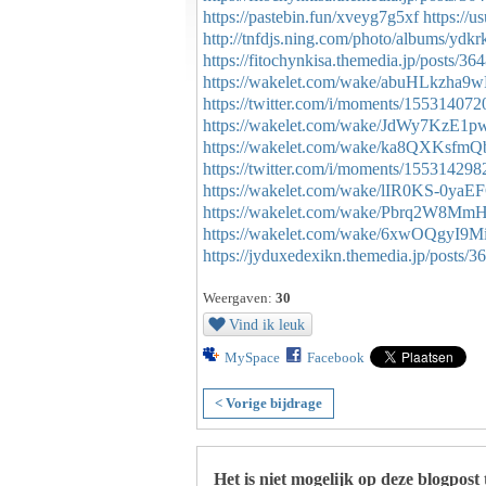
https://pastebin.fun/xveyg7g5xf
https://
http://tnfdjs.ning.com/photo/albums/ydkr
https://fitochynkisa.themedia.jp/posts/3
https://wakelet.com/wake/abuHLkzh
https://twitter.com/i/moments/1553140
https://wakelet.com/wake/JdWy7KzE1
https://wakelet.com/wake/ka8QXKsf
https://twitter.com/i/moments/1553142
https://wakelet.com/wake/lIR0KS-0yaE
https://wakelet.com/wake/Pbrq2W8
https://wakelet.com/wake/6xwOQgyI
https://jyduxedexikn.themedia.jp/posts/
Weergaven:
30
Vind ik leuk
MySpace
Facebook
< Vorige bijdrage
Het is niet mogelijk op deze blogpost