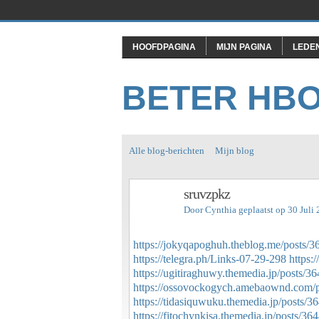
HOOFDPAGINA
MIJN PAGINA
LEDE
BETER HB
Alle blog-berichten
Mijn blog
sruvzpkz
Door
Cynthia
geplaatst op 30 Juli
https://jokyqapoghuh.theblog.me/posts/
https://telegra.ph/Links-07-29-298
https
https://ugitiraghuwy.themedia.jp/posts/3
https://ossovockogych.amebaownd.com/
https://tidasiquwuku.themedia.jp/posts/
https://fitochynkisa.themedia.jp/posts/3