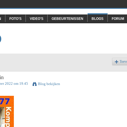
N
FOTO'S
VIDEO'S
GEBEURTENISSEN
BLOGS
FORUM
O
Toev
in
ber 2022 om 19.45
Blog bekijken