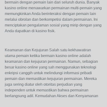
bermain dengan pemain lain dari seluruh dunia. Banyak
kasino online menawarkan permainan multi-pemain yang
memungkinkan Anda berinteraksi dengan pemain lain
melalui obrolan dan berkompetisi dalam permainan. Ini
menciptakan pengalaman sosial yang mirip dengan yang
Anda dapatkan di kasino fisik.
Keamanan dan Kejujuran Salah satu kekhawatiran
utama pemain ketika bermain kasino online adalah
keamanan dan kejujuran permainan. Namun, sebagian
besar kasino online yang sah menggunakan teknologi
enkripsi canggih untuk melindungi informasi pribadi
pemain dan memastikan kejujuran permainan. Mereka
juga sering diatur oleh otoritas perjudian yang
independen untuk memastikan bahwa permainan
berlangsung adil. Kemudahan Akses dan Kenyamanan