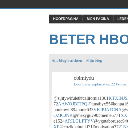
HOOFDPAGINA
MIJN PAGINA
LEDE
BETER HB
Alle blog-berichten
Mijn blog
oblmiydu
Door
Leisa
geplaatst op 22 Februa
@sijifywifule8#california1361
KTXINJ
72
AAWOJBFJPQ
@amabyx55#konpa1
ponkuwh89#book633
VRJPJATCNA
@yn
OZICJNK
@mezyguv90#meme6771
XX
e1524
ARILGLFTYV
@ygutaborusec94#
XP
@coziknabunki71#motivation3721
N