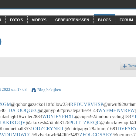
N
FOTO'S
VIDEO'S
GEBEURTENISSEN
BLOGS
FORUM
O
Toev
ri 2022 om 17.08
Blog bekijken
SXGM
@qohongazacko11#follow234
REDUVRVHSP
@niwuf92#atlan
630
TDAJOOQGEQ
@gunyp56#privateparties9143
WYFMHNVRFW
kishej61#writer2883
WDYIFYPHXL
@ciqiss92#indoorcycling183
Y
LKKIKGQV
@akoxesh45#nhl3126
PGLJTZKEQC
@ahuckuwuquf40#
banquethall3531
ODZCRYNEIL
@chiripapyc28#trump1681
DVFARY
AVDUMDWCC
@lylyckuwh64#life3487
ZFOUCOSAEY
@perumes7