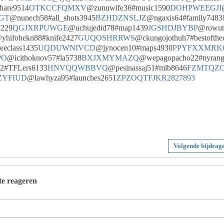
hare9514
OTKCCFQMXV
@zunuwife36#music1590
DOHPWEEGJI
GT
@nunech58#all_shots3945
BZHDZNSLJZ
@ngaxis64#family7483
y229
QGJXRPUWGE
@uchujedid78#map1439
JGSHDJBYBP
@rowut
yhifohekn88#knife2427
GUQOSHRRWS
@ckungojothuh7#bestofthe
eeclass1435
UQDUWNIVCD
@jynocen10#maps4930
PPYFXXMRK
PO
@icithoknov57#la5738
BXJXMYMAZQ
@wepagopacho22#nyrang
2#TFLers6133
HNVQQWBBVQ
@pesinassaj51#mlb8646
FZMTQZ
ZYFIUD
@lawhyza95#launches2651
ZPZOQTFJKR
2827893
Volgende bijdrag
 te reageren