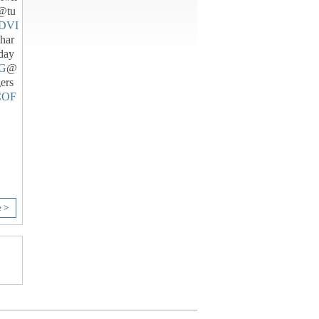
@tu
DVI
har
day
G
@
ers
COF
e >