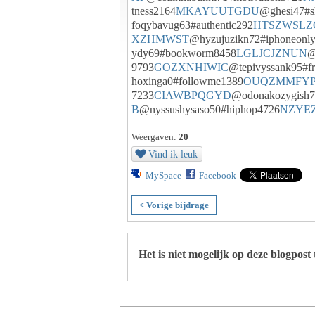
tness2164
MKAYUUTGDU
@ghesi47#s
foqybavug63#authentic292
HTSZWSLZ
XZHMWST
@hyzujuzikn72#iphoneonl
ydy69#bookworm8458
LGLJCJZNUN
@
9793
GOZXNHIWIC
@tepivyssank95#fr
hoxinga0#followme1389
OUQZMMFY
7233
CIAWBPQGYD
@odonakozygish7
B
@nyssushysaso50#hiphop4726
NZYE
Weergaven:
20
Vind ik leuk
MySpace
Facebook
< Vorige bijdrage
Het is niet mogelijk op deze blogpost