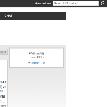
Aanmelden
CHAT
oegen
Welkom bij
Beter HBO
Aanmelden
ta43
@va
PE
lif
IL
0#fi