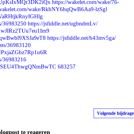
TYpUpKsIxMQr3DK2iQx
https://wakelet.com/wake/76-
//wakelet.com/wake/RkhNY6hqQwB6Aa9-lzSgl
clVaRHtjkRnyIGHlg
ts/36983250
https://jsfiddle.net/ugbndmLv/
_xwJIRz2TUu7eu1Im9
LyqwBwbl9XSJa9eT8
https://jsfiddle.net/h43mv5ga/
osts/36983120
SMNPxjaZGbz7Rp1u6R
ts/36983216
qydyVSEU4ThwgQNmBwTC
683257
Volgende bijdrage
blogpost te reageren