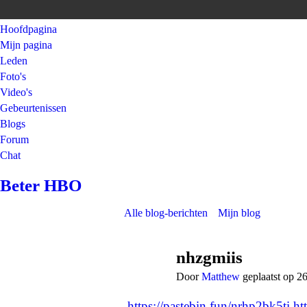
Hoofdpagina
Mijn pagina
Leden
Foto's
Video's
Gebeurtenissen
Blogs
Forum
Chat
Beter HBO
Alle blog-berichten
Mijn blog
nhzgmiis
Door
Matthew
geplaatst op 2
https://pastebin.fun/nrhp2bk5ti
ht