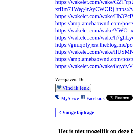
https://wakelet.com/wake/G2
xtBm71Weg4rAyCWORj
https:
https://wakelet.com/wake/Hb3P
https://amp.amebaownd.com/pos
https://wakelet.com/wake/YWO
https://wakelet.com/wake/h7gh
https://giniqofyjera.theblog.me/p
https://wakelet.com/wake/iIU
https://amp.amebaownd.com/pos
https://wakelet.com/wake/8
Weergaven:
16
Vind ik leuk
MySpace
Facebook
< Vorige bijdrage
Het is niet mogelijk op deze 