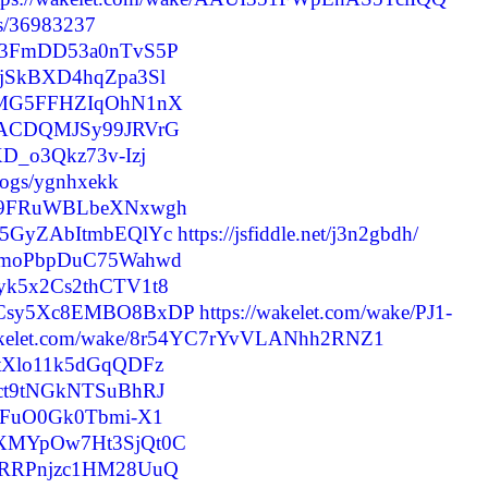
ts/36983237
2go3FmDD53a0nTvS5P
0EjSkBXD4hqZpa3Sl
UacMG5FFHZIqOhN1nX
pzbACDQMJSy99JRVrG
SXD_o3Qkz73v-Izj
blogs/ygnhxekk
QI1D9FRuWBLbeXNxwgh
j1Y5GyZAbItmbEQlYc
https://jsfiddle.net/j3n2gbdh/
S2amoPbpDuC75Wahwd
RByk5x2Cs2thCTV1t8
S16Csy5Xc8EMBO8BxDP
https://wakelet.com/wake/PJ1-
wakelet.com/wake/8r54YC7rYvVLANhh2RNZ1
2atXlo11k5dGqQDFz
2Wct9tNGkNTSuBhRJ
faKFuO0Gk0Tbmi-X1
CZPXMYpOw7Ht3SjQt0C
3XxRRPnjzc1HM28UuQ