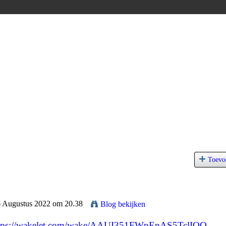
Toevo
6 Augustus 2022 om 20.38
Blog bekijken
tps://wakelet.com/wake/AAUI351FWpEnAS5TclIQQ