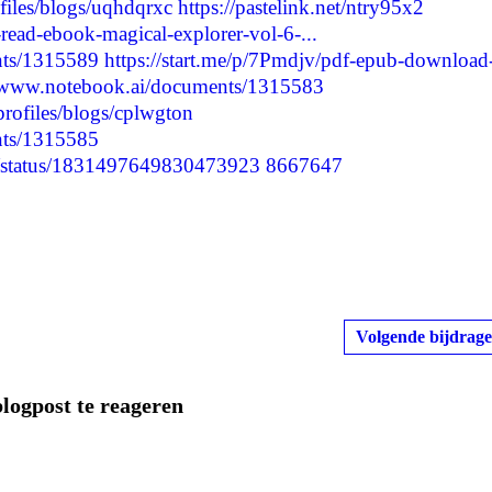
files/blogs/uqhdqrxc
https://pastelink.net/ntry95x2
read-ebook-magical-explorer-vol-6-...
nts/1315589
https://start.me/p/7Pmdjv/pdf-epub-download
//www.notebook.ai/documents/1315583
profiles/blogs/cplwgton
nts/1315585
66/status/1831497649830473923
8667647
Volgende bijdrage
blogpost te reageren