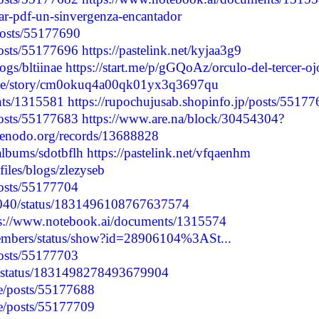
gar-pdf-un-sinvergenza-encantador
/posts/55177690
/posts/55177696
https://pastelink.net/kyjaa3g9
ogs/bltiinae
https://start.me/p/gGQoAz/orculo-del-tercer-oj
ry.me/story/cm0okuq4a00qk01yx3q3697qu
nts/1315581
https://rupochujusab.shopinfo.jp/posts/5517
/posts/55177683
https://www.are.na/block/30454304?
/zenodo.org/records/13688828
albums/sdotbflh
https://pastelink.net/vfqaenhm
iles/blogs/zlezyseb
/posts/55177704
57040/status/1831496108767637574
ps://www.notebook.ai/documents/1315574
members/status/show?id=28906104%3ASt...
posts/55177703
66/status/1831498278493679904
e/posts/55177688
e/posts/55177709