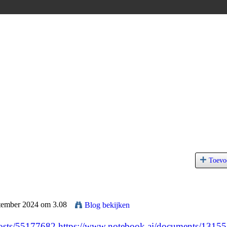
Toevo
ptember 2024 om 3.08
Blog bekijken
posts/55177682
https://www.notebook.ai/documents/1315