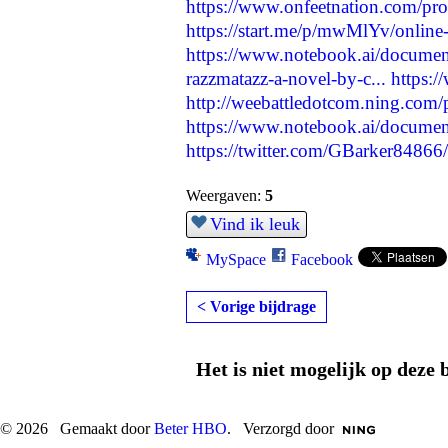
https://www.onfeetnation.com/pro
https://start.me/p/mwMlYv/online-
https://www.notebook.ai/docume
razzmatazz-a-novel-by-c...
https:
http://weebattledotcom.ning.com/
https://www.notebook.ai/docume
https://twitter.com/GBarker848
Weergaven:
5
Vind ik leuk
MySpace
Facebook
< Vorige bijdrage
Het is niet mogelijk op deze 
© 2026 Gemaakt door
Beter HBO
. Verzorgd door