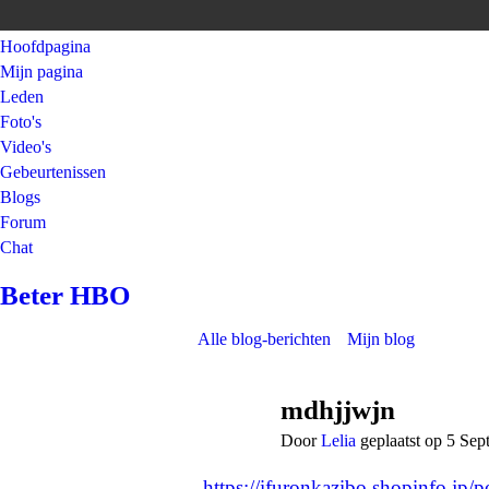
Hoofdpagina
Mijn pagina
Leden
Foto's
Video's
Gebeurtenissen
Blogs
Forum
Chat
Beter HBO
Alle blog-berichten
Mijn blog
mdhjjwjn
Door
Lelia
geplaatst op 5 Se
https://ifuronkazibo.shopinfo.jp/