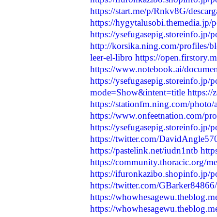
https://start.me/p/Rnkv8G/descar
https://hygytalusobi.themedia.jp
https://ysefugasepig.storeinfo.jp
http://korsika.ning.com/profiles/bl
leer-el-libro
https://open.firsto
https://www.notebook.ai/docume
https://ysefugasepig.storeinfo.jp
mode=Show&intent=title
https:/
https://stationfm.ning.com/photo/
https://www.onfeetnation.com/prof
https://ysefugasepig.storeinfo.jp
https://twitter.com/DavidAngle
https://pastelink.net/iudn1ntb
htt
https://community.thoracic.org/
https://ifuronkazibo.shopinfo.jp/
https://twitter.com/GBarker848
https://whowhesagewu.theblog.m
https://whowhesagewu.theblog.m