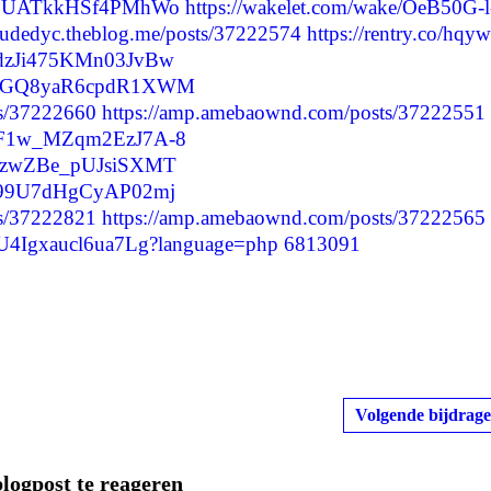
qp-FUATkkHSf4PMhWo
https://wakelet.com/wake/OeB50G-l
dudedyc.theblog.me/posts/37222574
https://rentry.co/hqy
Z5dzJi475KMn03JvBw
Zvb5GQ8yaR6cpdR1XWM
ts/37222660
https://amp.amebaownd.com/posts/37222551
5N7F1w_MZqm2EzJ7A-8
cT3zwZBe_pUJsiSXMT
kh_99U7dHgCyAP02mj
ts/37222821
https://amp.amebaownd.com/posts/37222565
9beU4Igxaucl6ua7Lg?language=php
6813091
Volgende bijdrage
blogpost te reageren