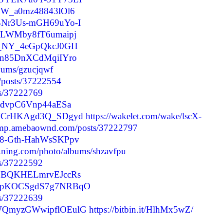
HKxW_a0mz48843lOl6
SBNr3Us-mGH69uYo-I
iJ3LWMby8fT6umaipj
iKg_NY_4eGpQkcJ0GH
264n85DnXCdMqiIYro
lbums/gzucjqwf
/posts/37222554
ts/37222769
tradvpC6Vnp44aESa
yM3ICrHKAgd3Q_SDgyd
https://wakelet.com/wake/lscX-
/amp.amebaownd.com/posts/37222797
3H8-Gth-HahWsSKPpv
69.ning.com/photo/albums/shzavfpu
ts/37222592
nm1BQKHELmrvEJccRs
BDmmpKOCSgdS7g7NRBqO
ts/37222639
CdWQmyzGWwipflOEulG
https://bitbin.it/HlhMx5wZ/