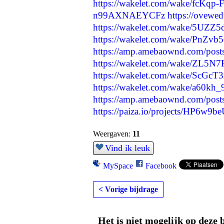
https://wakelet.com/wake/fcK
n99AXNAEYCFz
https://ovewe
https://wakelet.com/wake/5UZ
https://wakelet.com/wake/Pn
https://amp.amebaownd.com/pos
https://wakelet.com/wake/ZL
https://wakelet.com/wake/ScG
https://wakelet.com/wake/a60
https://amp.amebaownd.com/pos
https://paiza.io/projects/HP6w
Weergaven:
11
Vind ik leuk
MySpace
Facebook
< Vorige bijdrage
Het is niet mogelijk op deze 