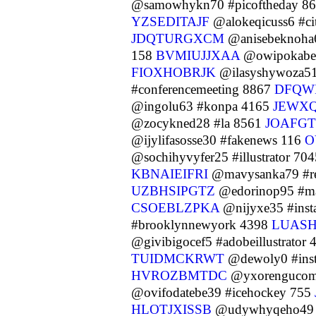
@samowhykn70 #picoftheday 8
YZSEDITAJF
@alokeqicuss6 #ci
JDQTURGXCM
@anisebeknoha6
158
BVMIUJJXAA
@owipokabe
FIOXHOBRJK
@ilasyshywoza51
#conferencemeeting 8867
DFQW
@ingolu63 #konpa 4165
JEWX
@zocykned28 #la 8561
JOAFGT
@ijylifasosse30 #fakenews 116
O
@sochihyvyfer25 #illustrator 70
KBNAIEIFRI
@mavysanka79 #r
UZBHSIPGTZ
@edorinop95 #m
CSOEBLZPKA
@nijyxe35 #ins
#brooklynnewyork 4398
LUASH
@givibigocef5 #adobeillustrator
TUIDMCKRWT
@dewoly0 #inst
HVROZBMTDC
@yxorengucomo
@ovifodatebe39 #icehockey 755
HLOTJXISSB
@udywhyqeho49 