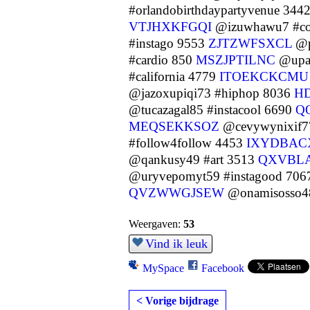
#orlandobirthdaypartyvenue 344
VTJHXKFGQI
@izuwhawu7 #con
#instago 9553
ZJTZWFSXCL
@p
#cardio 850
MSZJPTILNC
@upa
#california 4779
ITOEKCKCMU
@jazoxupiqi73 #hiphop 8036
H
@tucazagal85 #instacool 6690
Q
MEQSEKKSOZ
@cevywynixif7
#follow4follow 4453
IXYDBA
@qankusy49 #art 3513
QXVBL
@uryvepomyt59 #instagood 70
QVZWWGJSEW
@onamisosso4
Weergaven:
53
Vind ik leuk
MySpace
Facebook
< Vorige bijdrage