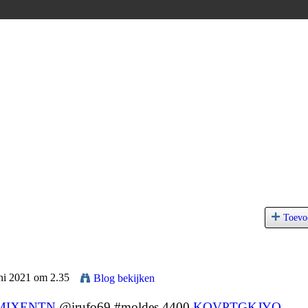
Toevo
uni 2021 om 2.35
Blog bekijken
MIXENTN
@irufo69 #moldes 4400
KOVPTGKJYO