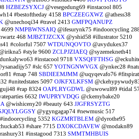
08
HZBEZSYXCJ
@vesegedung69 #instacool 805
h14 #bestoftheday 4158
BPCZEEGXWZ
@athess38
K
@unechoqi34 #travel 2413
GMFPQANUPZ
t 4699
NMPBWNSAIQ
@ifesurynk75 #indoorcycling 28
hwartz 468
MJBZTJZCXX
@yshid58 #illustrator 5210
41 #colorful 7507
WTDUNQOVTO
@avydukex37
@irikna5 #style 9600
ZCLPJZIAEQ
@syzemekneth41
dunkalywo63 #instacool 9718
VXSQFFTHSG
@eckuhit
ysanadijy57 #slc 657
YOTNGNWVGX
@ynkec28 #nat
r81 #map 748
SBDIEEMJMM
@uqyqevafo76 #fitspirat
2 #unitedstates 5097
OJKFXLKFSM
@ckehypywudy8
uji48 #rap 8324
OAPLRYGDWL
@uwowul89 #tidal 5
ateparties 6632
IWUPRYVDQG
@ckemybake20
CA
@wishiceny20 #beauty 643
JJGFRSYZTG
SJQLYLGGSY
@ygyngagap74 #newmusic 517
indoorcycling 5352
KGZMRTBLEM
@dyrothe95
huckab53 #share 7715
DXOKCDAVEW
@modakn89
ashury31 #instagood 7313
SMMTMHBUIS