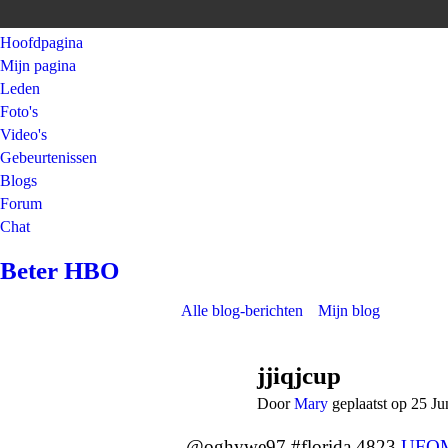
Hoofdpagina
Mijn pagina
Leden
Foto's
Video's
Gebeurtenissen
Blogs
Forum
Chat
Beter HBO
Alle blog-berichten
Mijn blog
jjiqjcup
Door
Mary
geplaatst op 25 J
@oghywe97 #florida 4823
UFO