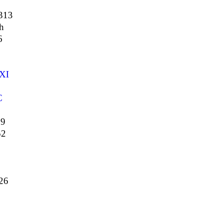
313
h
6
XI
C
29
52
26