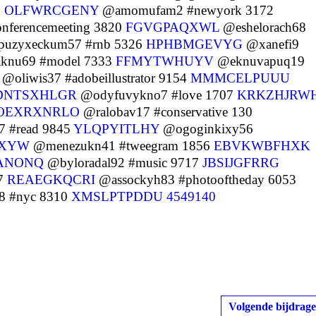
2
OLFWRCGENY
@amomufam2 #newyork 3172
ferencemeeting 3820
FGVGPAQXWL
@eshelorach68
uzyxeckum57 #rnb 5326
HPHBMGEVYG
@xanefi9
knu69 #model 7333
FFMYTWHUYV
@eknuvapuq19
@oliwis37 #adobeillustrator 9154
MMMCELPUUU
DNTSXHLGR
@odyfuvykno7 #love 1707
KRKZHJRW
OEXRXNRLO
@ralobav17 #conservative 130
7 #read 9845
YLQPYITLHY
@ogoginkixy56
CXYW
@menezukn41 #tweegram 1856
EBVKWBFHXK
ANONQ
@byloradal92 #music 9717
JBSIJGFRRG
67
REAEGKQCRI
@assockyh83 #photooftheday 6053
8 #nyc 8310
XMSLPTPDDU
4549140
Volgende bijdrage