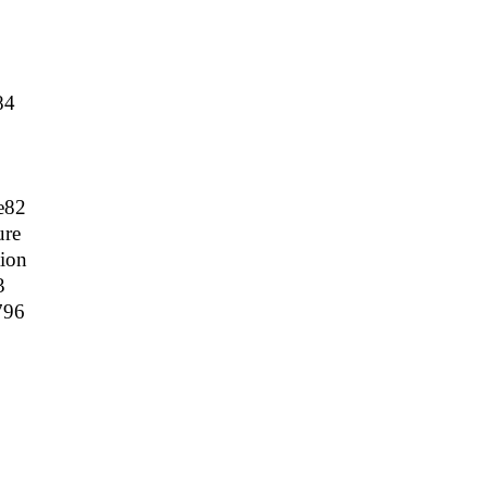
84
e82
ure
ion
3
796