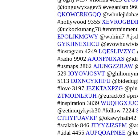
@tonguwyxagev5 #veganism 96
QKOWCRKGQQ
@whulejidabaw
#hollywood 9355
XEVROGBDI
@uckockunang78 #entertainmen
EPOLJKMGWY
@wohini7 #tjsc
GYKHNEXHCU
@evowhuwiviss
#instagram 4249
LQESLIVZYC
#radio 9902
AJONFNJXAS
@idi
#usmaps 2862
AJUNGZZRAW
@
529
IOYOVJOSVT
@ghihomymo
5113
DJXNCYKHFU
@bidedugi3
#love 3197
JEZKTAXPZG
@ping
ZTMOINLRUH
@zurack63 #priv
#inspiration 3839
WUQHGXJU
@zetinuqykysh30 #follow 7224
CTHYFUAVKF
@okawyhath42 #
#scalable 846
JTYYZJZSFM
@ac
#tidal 4455
AUPQOAPNEE
@ker