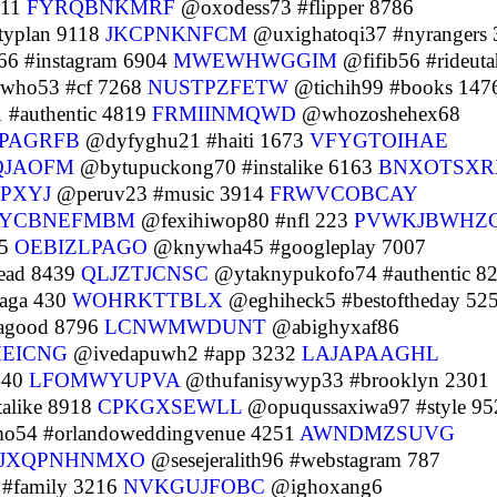
611
FYRQBNKMRF
@oxodess73 #flipper 8786
typlan 9118
JKCPNKNFCM
@uxighatoqi37 #nyrangers 
6 #instagram 6904
MWEWHWGGIM
@fifib56 #rideuta
who53 #cf 7268
NUSTPZFETW
@tichih99 #books 147
 #authentic 4819
FRMIINMQWD
@whozoshehex68
PAGRFB
@dyfyghu21 #haiti 1673
VFYGTOIHAE
QJAOFM
@bytupuckong70 #instalike 6163
BNXOTSXR
PXYJ
@peruv23 #music 3914
FRWVCOBCAY
YCBNEFMBM
@fexihiwop80 #nfl 223
PVWKJBWHZ
45
OEBIZLPAGO
@knywha45 #googleplay 7007
ead 8439
QLJZTJCNSC
@ytaknypukofo74 #authentic 8
aga 430
WOHRKTTBLX
@eghiheck5 #bestoftheday 52
tagood 8796
LCNWMWDUNT
@abighyxaf86
EICNG
@ivedapuwh2 #app 3232
LAJAPAAGHL
 440
LFOMWYUPVA
@thufanisywyp33 #brooklyn 2301
alike 8918
CPKGXSEWLL
@opuqussaxiwa97 #style 95
54 #orlandoweddingvenue 4251
AWNDMZSUVG
JXQPNHNMXO
@sesejeralith96 #webstagram 787
#family 3216
NVKGUJFOBC
@ighoxang6