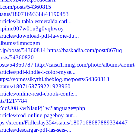
d.com/posts/54360815
/status/1807169338841190453
rticles/la-tabla-esmeralda-carl...
/cly0npimc007w01u3g0vqhwoy
articles/download-pdf-la-voie-du...
o/albums/flmncogm
nt.jp/posts/54360814
https://baskadia.com/post/867uq
posts/54360820
/posts/54360787
http://caisu1.ning.com/photo/albums/aomrt
articles/pdf-kindle-i-color-myse...
ttps://vomessikythi.theblog.me/posts/54360813
/status/1807168759221923960
articles/online-read-ebook-confe...
nts/1217784
XRbcYdU08KwNiauPj1w?language=php
articles/read-online-pageboy-aut...
tps://x.com/FidlerJay354/status/1807168687889334447
rticles/descargar-pdf-las-seis-...