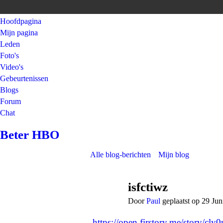
Hoofdpagina
Mijn pagina
Leden
Foto's
Video's
Gebeurtenissen
Blogs
Forum
Chat
Beter HBO
Alle blog-berichten
Mijn blog
isfctiwz
Door
Paul
geplaatst op 29 Ju
https://open.firstory.me/story/c