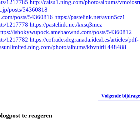
nts/1217785
http://caisu1.ning.com/photo/albums/vmoiosr
nt.jp/posts/54360818
d.com/posts/54360816
https://pastelink.net/ayun5cz1
nts/1217778
https://pastelink.net/kxsq3mez
ttps://ishokywupock.amebaownd.com/posts/54360812
nts/1217782
https://cofradesdegranada.ideal.es/articles/pdf-
vasunlimited.ning.com/photo/albums/kbvnirli
448488
Volgende bijdrage
blogpost te reageren