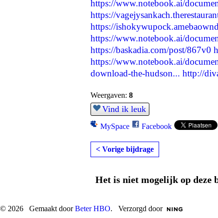
https://www.notebook.ai/docume
https://vagejysankach.therestaura
https://ishokywupock.amebaown
https://www.notebook.ai/docume
https://baskadia.com/post/867v0
h
https://www.notebook.ai/docume
download-the-hudson...
http://di
Weergaven:
8
Vind ik leuk
MySpace
Facebook
< Vorige bijdrage
Het is niet mogelijk op deze 
© 2026 Gemaakt door
Beter HBO
. Verzorgd door