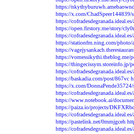
https://nkythyburuwh.amebaown
https://x.com/ChadSpeer144839
https://cofradesdegranada.ideal.es/a
https://open.firstory.me/story
https://cofradesdegranada.ideal.es/
https://stationfm.ning.com/phot
https://vagejysankach.therestaura
https://vomessikythi.theblog.me/
https://thingecissym.storeinfo.jp
https://cofradesdegranada.ideal.es/
https://baskadia.com/post/867vc
h
https://x.com/DonnaPende35724
https://cofradesdegranada.ideal.es/
https://www.notebook.ai/docume
https://paiza.io/projects/DKF
https://cofradesdegranada.ideal.es/
https://pastelink.net/0mmjgceh
ht
https://cofradesdegranada.ideal.es/a