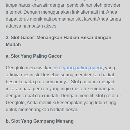
tanpa harus khawatir dengan pemblokiran oleh provider
internet. Dengan menggunakan link alternatif ini, Anda
dapat terus menikmati permainan slot favorit Anda tanpa
adanya hambatan akses.
3. Slot Gacor: Menangkan Hadiah Besar dengan
Mudah
a. Slot Yang Paling Gacor
Gengtoto menawarkan
slot yang paling gacor
, yang
artinya mesin slot tersebut sering memberikan hadiah
besar kepada para pemainnya. Slot gacor ini menjadi
incaran para pemain yang ingin meraih kemenangan
dengan cepat dan mudah. Dengan memilih slot gacor di
Gengtoto, Anda memiliki kesempatan yang lebih tinggi
untuk memenangkan hadiah besar.
b. Slot Yang Gampang Menang