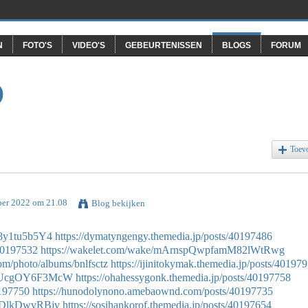
N
FOTO'S
VIDEO'S
GEBEURTENISSEN
BLOGS
FORUM
O
Toev
ber 2022 om 21.08
Blog bekijken
58y1tu5b5Y4
https://dymatyngengy.themedia.jp/posts/40197486
/40197532
https://wakelet.com/wake/mArnspQwpfamM82lWtRwg
com/photo/albums/bnlfsctz
https://ijinitokymak.themedia.jp/posts/40197
w-5UcgOY6F3McW
https://ohahessygonk.themedia.jp/posts/40197758
0197750
https://hunodolynono.amebaownd.com/posts/40197735
QJDlkDwvRBjv
https://sosihankorof.themedia.jp/posts/40197654