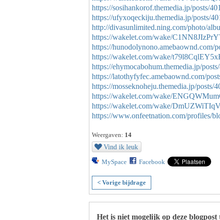
https://sosihankorof.themedia.jp/posts/4
https://ufyxoqeckiju.themedia.jp/posts/4
http://divasunlimited.ning.com/photo/al
https://wakelet.com/wake/C1NN8JIz
https://hunodolynono.amebaownd.com/p
https://wakelet.com/wake/t79l8CqlE
https://ehymocabohum.themedia.jp/post
https://latothyfyfec.amebaownd.com/pos
https://mosseknoheju.themedia.jp/posts/
https://wakelet.com/wake/ENGQWMu
https://wakelet.com/wake/DmUZWiT
https://www.onfeetnation.com/profiles/bl
Weergaven:
14
Vind ik leuk
MySpace
Facebook
< Vorige bijdrage
Het is niet mogelijk op deze blogpost