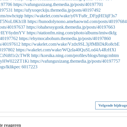
0197706
https://vafunguxizang.themedia.jp/posts/40197701
0197531
https://ufyxoqeckiju.themedia.jp/posts/40197492
bums/nwhctqtp
https://wakelet.com/wake/y0VFu8r_DFpjHI3ijF3s7
PrYT5NoL0Kh1B
https://hunodolynono.amebaownd.com/posts/40197684
osts/40197637
https://ohahessygonk.themedia.jp/posts/40197663
Y5xHEY6ydmYV
https://stationfm.ning.com/photo/albums/imiwdkfg
s/40197762
https://ehymocabohum.themedia.jp/posts/40197860
ts/40197612
https://wakelet.com/wake/Vzdx9SL3jJfMBDkRo8cbE
40197802
https://wakelet.com/wake/WQzIa40QuSLod4A4RrHXl
mCiNi8f1r2cTWR
http://korsika.ning.com/profiles/blogs/hmgcmhtm
IqVyHW022ZT1Ki
https://vafunguxizang.themedia.jp/posts/40197757
ogs/lklikpec
6017223
Volgende bijdrag
 te reageren