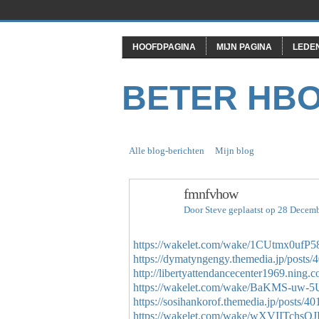
HOOFDPAGINA
MIJN PAGINA
LEDE
BETER HB
Alle blog-berichten
Mijn blog
fmnfvhow
Door
Steve
geplaatst op 28 Decem
https://wakelet.com/wake/1CUtmx0ufP
https://dymatyngengy.themedia.jp/posts
http://libertyattendancecenter1969.ning.
https://wakelet.com/wake/BaKMS-u
https://sosihankorof.themedia.jp/posts/4
https://wakelet.com/wake/wXVIITchs