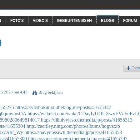
N
FOTO'S
VIDEO'S
GEBEURTENISSEN
BLOGS
FORUM
O
Toev
ari 2023 om 4.43
Blog bekijken
1655275
https://kyfishoknuxu.theblog.me/posts/41655347
Qrq0qmwtnsOA
https://wakelet.com/wake/CDayIyUOUZwvEVcFnEzL
1628960280649814017
https://filinivyjeso.themedia.jp/posts/41655313
sts/41655304
http://zacriley.ning.com/photo/albums/hogvzxtb
cd0xzAbf_Wy
https://shavynossiwh.themedia.jp/posts/41655353
osts/41655300
https://symecokupegh.themedia.jp/posts/41655297