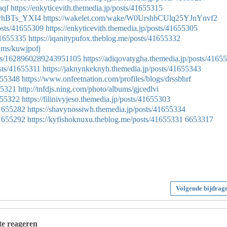
aqf
https://enkyticevith.themedia.jp/posts/41655315
qrhBTs_YXI4
https://wakelet.com/wake/W0UrshbCUlq25YJnYnvf2
osts/41655309
https://enkyticevith.themedia.jp/posts/41655305
41655335
https://iqanitypufox.theblog.me/posts/41655332
bums/kuwjpofj
atus/1628960289243951105
https://adiqovatygha.themedia.jp/posts/4165
sts/41655311
https://jaknynkeknyh.themedia.jp/posts/41655343
655348
https://www.onfeetnation.com/profiles/blogs/drssbhrf
655321
http://tnfdjs.ning.com/photo/albums/gjcedlvi
1655322
https://filinivyjeso.themedia.jp/posts/41655303
41655282
https://shavynossiwh.themedia.jp/posts/41655334
41655292
https://kyfishoknuxu.theblog.me/posts/41655331
6653317
Volgende bijdrag
 te reageren