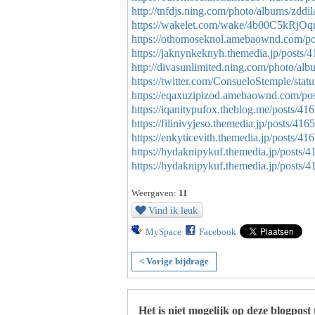
http://tnfdjs.ning.com/photo/albums/zddil
https://wakelet.com/wake/4b00C5kRjO
https://othomoseknol.amebaownd.com/p
https://jaknynkeknyh.themedia.jp/posts/
http://divasunlimited.ning.com/photo/al
https://twitter.com/ConsueloStemple/st
https://eqaxuzipizod.amebaownd.com/po
https://iqanitypufox.theblog.me/posts/41
https://filinivyjeso.themedia.jp/posts/41
https://enkyticevith.themedia.jp/posts/4
https://hydaknipykuf.themedia.jp/posts/
https://hydaknipykuf.themedia.jp/posts/
Weergaven:
11
Vind ik leuk
MySpace
Facebook
< Vorige bijdrage
Het is niet mogelijk op deze blogpost