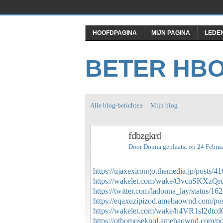
HOOFDPAGINA
MIJN PAGINA
LEDE
BETER HB
Alle blog-berichten
Mijn blog
fdbzgkrd
Door
Donna
geplaatst op 24 Febru
https://ujaxexirongo.themedia.jp/posts/4
https://wakelet.com/wake/t3vcnSKXz
https://twitter.com/ladonna_lay/status/
https://eqaxuzipizod.amebaownd.com/po
https://wakelet.com/wake/h4VR1sI2dt
https://othomoseknol.amebaownd.com/p