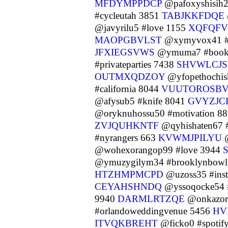
MFDYMPPDCP
@pafoxyshisih2
#cycleutah 3851
TABJKKFDQE
@javyrilu5 #love 1155
XQFQF
MAOPGBVLST
@xymyvox41 #
JFXIEGSVWS
@ymuma7 #bookl
#privateparties 7438
SHVWLCJS
OUTMXQDZOY
@yfopethochis
#california 8044
VUUTOROSB
@afysub5 #knife 8041
GVYZJCP
@oryknuhossu50 #motivation 8
ZVJQUHKNTF
@qyhishaten67 
#nyrangers 663
KVWMJPILYU
@
@wohexorangop99 #love 3944
@ymuzygilym34 #brooklynbow
HTZHMPMCPD
@uzoss35 #inst
CEYAHSHNDQ
@yssoqocke54 #
9940
DARMLRTZQE
@onkazor9
#orlandoweddingvenue 5456
HV
ITVQKBREHT
@ficko0 #spotif