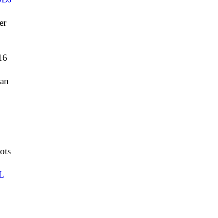
er
16
ian
ots
L