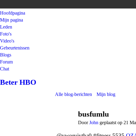
Hoofdpagina
Mijn pagina
Leden
Foto's
Video's
Gebeurtenissen
Blogs
Forum
Chat
Beter HBO
Alle blog-berichten
Mijn blog
busfumlu
Door
John
geplaatst op 21 Ma
@yworujytha0 #fitness 5535
QZ