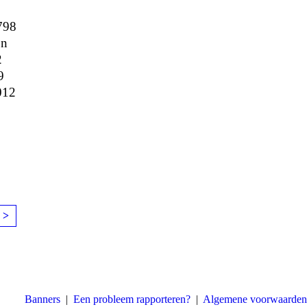
798
on
2
9
012
 >
Banners
|
Een probleem rapporteren?
|
Algemene voorwaarden