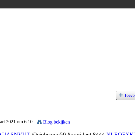
Toevo
art 2021 om 6.10
Blog bekijken
AUASNVUZ
@ejobemun59 #president 8444
NLEOFXK