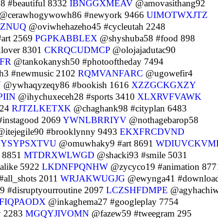
8 #beautiful 8332
IBNGGXMEAV
@amovasithang92
@cerawhogywowh86 #newyork 9466
UIMOTWXJTZ
VZNUQ
@oviwhehazeho45 #cycleutah 2248
art 2569
PGPKABBLEX
@shyshuba58 #food 898
over 8301
CKRQCUDMCP
@olojajadutac90
FR
@tankokanysh50 #photooftheday 7494
h3 #newmusic 2102
RQMVANFARC
@ugowefir4
V
@ywhaqyzeqy86 #bookish 1616
XZZGCKGXZY
IIN
@ihychuxeceh28 #sports 3410
XLXRVFVAWK
824
RJTZLKETXK
@chaghank98 #cityplan 6483
#instagood 2069
YWNLBRRIYV
@nothagebarop58
itejegile90 #brooklynny 9493
EKXFRCDVND
SYSYPSXTVU
@omuwhaky9 #art 8691
WDIUVCKVM
l 8851
MTDRXWLWGD
@shacki93 #smile 5031
alike 5922
LKDNFPQNHW
@zycyco19 #animation 877
all_shots 2011
WRJAKWUGJG
@ewynga41 #downloa
 #disruptyourroutine 2097
LCZSHFDMPE
@agyhachi
FIQPAODX
@inkaghema27 #googleplay 7754
y 2283
MGQYJIVOMN
@fazew59 #tweegram 295