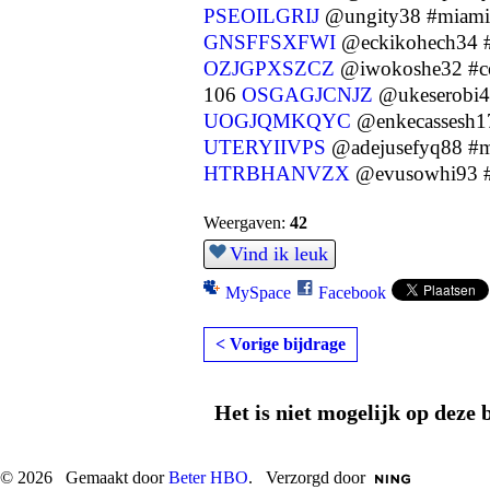
PSEOILGRIJ
@ungity38 #miam
GNSFFSXFWI
@eckikohech34 #
OZJGPXSZCZ
@iwokoshe32 #c
106
OSGAGJCNJZ
@ukeserobi4
UOGJQMKQYC
@enkecassesh1
UTERYIIVPS
@adejusefyq88 #
HTRBHANVZX
@evusowhi93 #
Weergaven:
42
Vind ik leuk
MySpace
Facebook
< Vorige bijdrage
Het is niet mogelijk op deze 
© 2026 Gemaakt door
Beter HBO
. Verzorgd door