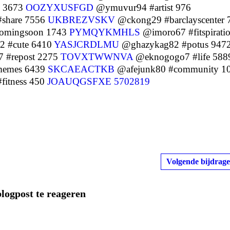
i 3673
OOZYXUSFGD
@ymuvur94 #artist 976
share 7556
UKBREZVSKV
@ckong29 #barclayscenter 
omingsoon 1743
PYMQYKMHLS
@imoro67 #fitspirati
2 #cute 6410
YASJCRDLMU
@ghazykag82 #potus 947
7 #repost 2275
TOVXTWWNVA
@eknogogo7 #life 588
memes 6439
SKCAEACTKB
@afejunk80 #community 1
fitness 450
JOAUQGSFXE
5702819
Volgende bijdrage
blogpost te reageren