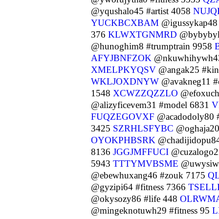
@yqushalo45 #artist 4058
NUJQ
YUCKBCXBAM
@igussykap48 
376
KLWXTGNMRD
@bybybyk
@hunoghim8 #trumptrain 9958
AFYJBNFZOK
@nkuwhihywh43
XMELPKYQSV
@angak25 #kin
WKLJOXDNYW
@avakneg11 #
1548
XCWZZQZZLO
@efoxuchy
@alizyficevem31 #model 6831
V
FUQZEGOVXF
@acadodoly80 #
3425
SZRHLSFYBC
@oghaja20
OYOKPHBSRK
@chadijidopu8
8136
JGGJMFFUCI
@cuzalogo22
5943
TTTYMVBSME
@uwysiwy
@ebewhuxang46 #zouk 7175
Q
@gyzipi64 #fitness 7366
TSELL
@okysozy86 #life 448
OLRWMA
@mingeknotuwh29 #fitness 95
L