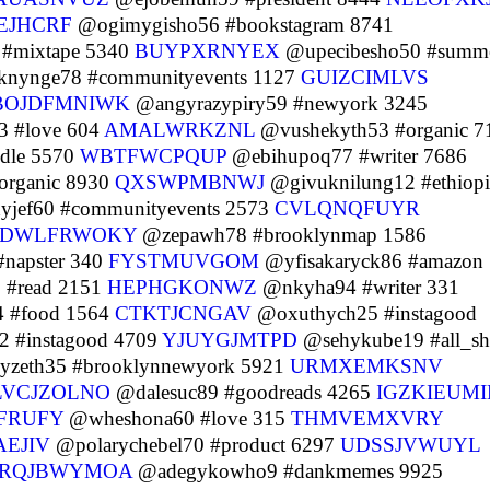
EJHCRF
@ogimygisho56 #bookstagram 8741
#mixtape 5340
BUYPXRNYEX
@upecibesho50 #summ
nynge78 #communityevents 1127
GUIZCIMLVS
BOJDFMNIWK
@angyrazypiry59 #newyork 3245
 #love 604
AMALWRKZNL
@vushekyth53 #organic 7
dle 5570
WBTFWCPQUP
@ebihupoq77 #writer 7686
organic 8930
QXSWPMBNWJ
@givuknilung12 #ethiop
jef60 #communityevents 2573
CVLQNQFUYR
DWLFRWOKY
@zepawh78 #brooklynmap 1586
napster 340
FYSTMUVGOM
@yfisakaryck86 #amazon
 #read 2151
HEPHGKONWZ
@nkyha94 #writer 331
4 #food 1564
CTKTJCNGAV
@oxuthych25 #instagood
 #instagood 4709
YJUYGJMTPD
@sehykube19 #all_sh
zeth35 #brooklynnewyork 5921
URMXEMKSNV
LVCJZOLNO
@dalesuc89 #goodreads 4265
IGZKIEUMI
FRUFY
@wheshona60 #love 315
THMVEMXVRY
EJIV
@polarychebel70 #product 6297
UDSSJVWUYL
RQJBWYMOA
@adegykowho9 #dankmemes 9925