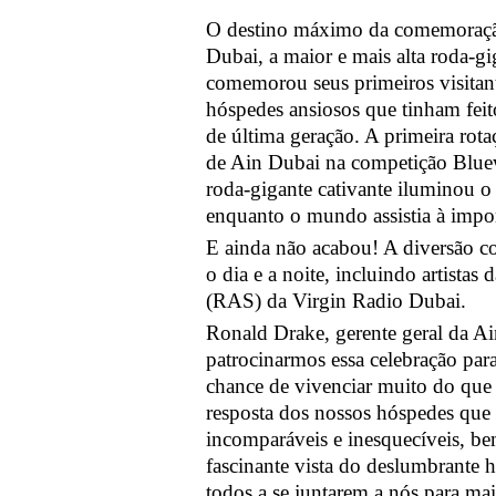
O destino máximo da comemoração 
Dubai, a maior e mais alta roda-
comemorou seus primeiros visitant
hóspedes ansiosos que tinham feit
de última geração. A primeira rot
de Ain Dubai na competição Bluewa
roda-gigante cativante iluminou o
enquanto o mundo assistia à impor
E ainda não acabou! A diversão c
o dia e a noite, incluindo artistas
(RAS) da Virgin Radio Dubai.
Ronald Drake, gerente geral da A
patrocinarmos essa celebração para
chance de vivenciar muito do que
resposta dos nossos hóspedes que 
incomparáveis e inesquecíveis, b
fascinante vista do deslumbrante
todos a se juntarem a nós para ma