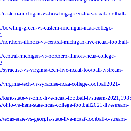
ies/eastern-michigan-vs-bowling-green-live-ncaaf-football-
ies/bowling-green-vs-eastern-michigan-ncaa-college-
51
es/northern-illinois-vs-central-michigan-live-ncaaf-football-
es/central-michigan-vs-northern-illinois-ncaa-college-
53
es/syracuse-vs-virginia-tech-live-ncaaf-football-tvstream-
es/virginia-tech-vs-syracuse-ncaa-college-football2021-
ies/kent-state-vs-ohio-live-ncaaf-football-tvstream-2021,198
es/ohio-vs-kent-state-ncaa-college-football2021-livestream-
s/texas-state-vs-georgia-state-live-ncaaf-football-tvstream-