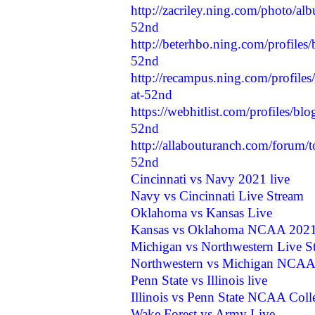
http://zacriley.ning.com/photo/al
52nd
http://beterhbo.ning.com/profiles
52nd
http://recampus.ning.com/profiles
at-52nd
https://webhitlist.com/profiles/bl
52nd
http://allabouturanch.com/forum/t
52nd
Cincinnati vs Navy 2021 live
Navy vs Cincinnati Live Stream
Oklahoma vs Kansas Live
Kansas vs Oklahoma NCAA 2021
Michigan vs Northwestern Live S
Northwestern vs Michigan NCAA
Penn State vs Illinois live
Illinois vs Penn State NCAA Coll
Wake Forest vs Army Live