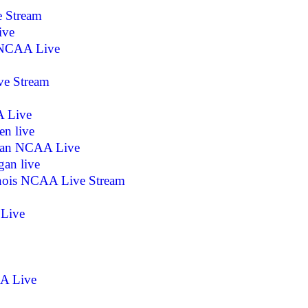
 Stream
ive
f NCAA Live
ve Stream
A Live
en live
igan NCAA Live
gan live
linois NCAA Live Stream
 Live
AA Live