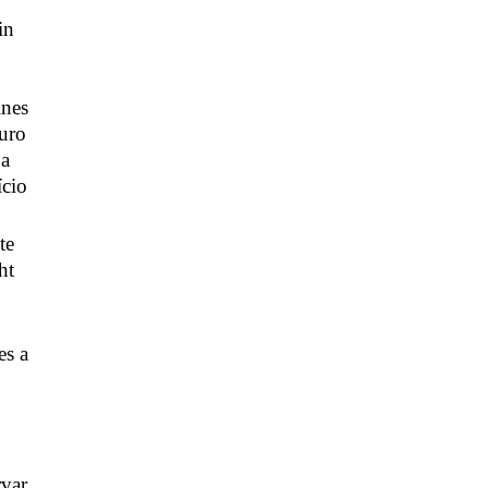
in
ines
ouro
 a
ício
te
ht
es a
rvar