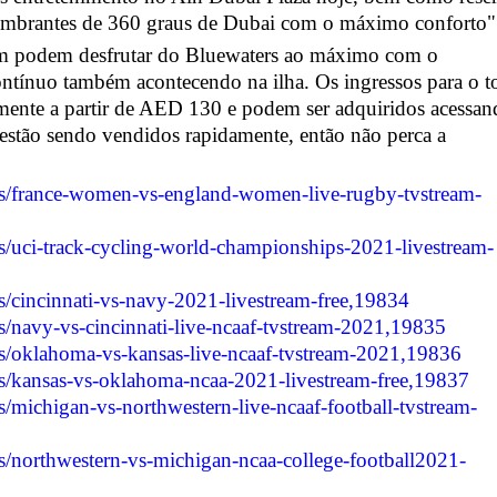
slumbrantes de 360 graus de Dubai com o máximo conforto"
ém podem desfrutar do Bluewaters ao máximo com o
ontínuo também acontecendo na ilha. Os ingressos para o t
ente a partir de AED 130 e podem ser adquiridos acessan
 estão sendo vendidos rapidamente, então não perca a
ries/france-women-vs-england-women-live-rugby-tvstream-
ies/uci-track-cycling-world-championships-2021-livestream-
ies/cincinnati-vs-navy-2021-livestream-free,19834
ies/navy-vs-cincinnati-live-ncaaf-tvstream-2021,19835
ries/oklahoma-vs-kansas-live-ncaaf-tvstream-2021,19836
ries/kansas-vs-oklahoma-ncaa-2021-livestream-free,19837
ies/michigan-vs-northwestern-live-ncaaf-football-tvstream-
ies/northwestern-vs-michigan-ncaa-college-football2021-