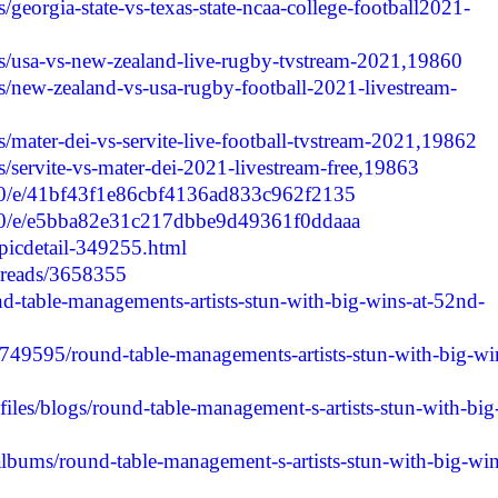
es/georgia-state-vs-texas-state-ncaa-college-football2021-
ries/usa-vs-new-zealand-live-rugby-tvstream-2021,19860
ies/new-zealand-vs-usa-rugby-football-2021-livestream-
ies/mater-dei-vs-servite-live-football-tvstream-2021,19862
ies/servite-vs-mater-dei-2021-livestream-free,19863
n80/e/41bf43f1e86cbf4136ad833c962f2135
an80/e/e5bba82e31c217dbbe9d49361f0ddaaa
picdetail-349255.html
hreads/3658355
d-table-managements-artists-stun-with-big-wins-at-52nd-
2749595/round-table-managements-artists-stun-with-big-wi
iles/blogs/round-table-management-s-artists-stun-with-big
albums/round-table-management-s-artists-stun-with-big-win