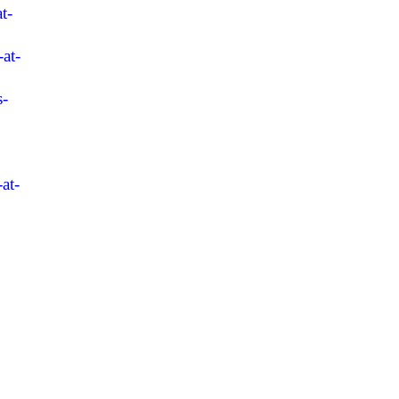
t-
at-
s-
at-