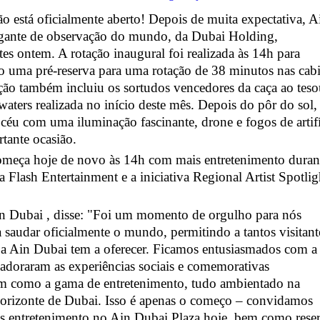
está oficialmente aberto! Depois de muita expectativa, A
gigante de observação do mundo, da Dubai Holding,
es ontem. A rotação inaugural foi realizada às 14h para
o uma pré-reserva para uma rotação de 38 minutos nas cab
ação também incluiu os sortudos vencedores da caça ao tes
ters realizada no início deste mês. Depois do pôr do sol,
 céu com uma iluminação fascinante, drone e fogos de artif
tante ocasião.
omeça hoje de novo às 14h com mais entretenimento duran
 da Flash Entertainment e a iniciativa Regional Artist Spotlig
in Dubai , disse: "Foi um momento de orgulho para nós
 saudar oficialmente o mundo, permitindo a tantos visitant
 a Ain Dubai tem a oferecer. Ficamos entusiasmados com a
adoraram as experiências sociais e comemorativas
em como a gama de entretenimento, tudo ambientado na
 horizonte de Dubai. Isso é apenas o começo – convidamos
is entretenimento no Ain Dubai Plaza hoje, bem como rese