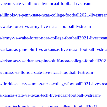
s/penn-state-vs-illinois-live-ncaaf-football-tvstream-
es/illinois-vs-penn-state-ncaa-college-football2021-livestrea
es/wake-forest-vs-army-live-ncaaf-football-tvstream-
ies/army-vs-wake-forest-ncaa-college-football2021-livestrea
es/arkansas-pine-bluff-vs-arkansas-live-ncaaf-football-tvstre
ies/arkansas-vs-arkansas-pine-bluff-ncaa-college-football202
es/umass-vs-florida-state-live-ncaaf-football-tvstream-
es/florida-state-vs-umass-ncaa-college-football2021-livestre
es/kansas-state-vs-texas-tech-live-ncaaf-football-tvstream-
es/texas-tech-vs-kansas-state-ncaa-college-football2021-