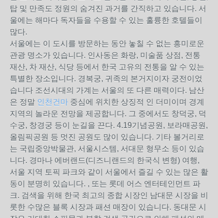
탑 및 만족도 정원의 숨겨진 과거를 간직하고 있습니다. 서
울에는 해마다 독자들을 수용할 수 있는 훌륭한 호텔들이
많다.
서울에는 이 도시를 방문하는 동안 놓칠 수 없는 흥미로운
관광 명소가 있습니다. 인사동은 화랑, 미술품 상점, 전통
재산, 차 재산, 식당 등에서 한국 고유의 전통을 알 수 있는
특별한 장소입니다. 경복궁, 귀족의 본거지이자 궁전이었
습니다 조선시대의 가계는 서울의 또 다른 매력이다. 남산
은 정말
인천건마
중심에 위치한 상징적 인 더미이며 경계
지역의 놀라운 전망을 제공합니다. 그 중에서도 창덕궁, 덕
수궁, 창경궁 등이 눈길을 끈다. 4.19기념공원, 보라매공원,
올림픽공원 등 멋진 공원도 많이 있습니다. 기타 볼거리로
는 국립중앙박물관, 서울시스템, 서대문 형무소 등이 있습
니다. 경마나 에버랜드(디즈니랜드의 한국식 변형) 여행,
서울 지역 토픽 파크와 같이 서울에서 즐길 수 있는 많은 활
동이 분명히 있습니다. , 또는 롯데 어스 엔터테인먼트 파
크. 검색을 위해 한국 최고의 종합 시장인 남대문 시장을 비
롯한 수많은 블록 시장과 패션 매장이 있습니다. 동대문 시