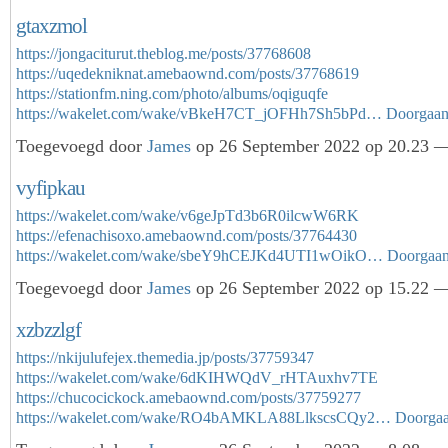
gtaxzmol
https://jongaciturut.theblog.me/posts/37768608
https://uqedekniknat.amebaownd.com/posts/37768619
https://stationfm.ning.com/photo/albums/oqiguqfe
https://wakelet.com/wake/vBkeH7CT_jOFHh7Sh5bPd…
Doorgaa
Toegevoegd door
James
op 26 September 2022 op 20.23 —
vyfipkau
https://wakelet.com/wake/v6geJpTd3b6R0ilcwW6RK
https://efenachisoxo.amebaownd.com/posts/37764430
https://wakelet.com/wake/sbeY9hCEJKd4UTI1wOikO…
Doorgaa
Toegevoegd door
James
op 26 September 2022 op 15.22 —
xzbzzlgf
https://nkijulufejex.themedia.jp/posts/37759347
https://wakelet.com/wake/6dKIHWQdV_rHTAuxhv7TE
https://chucocickock.amebaownd.com/posts/37759277
https://wakelet.com/wake/RO4bAMKLA88LlkscsCQy2…
Doorga