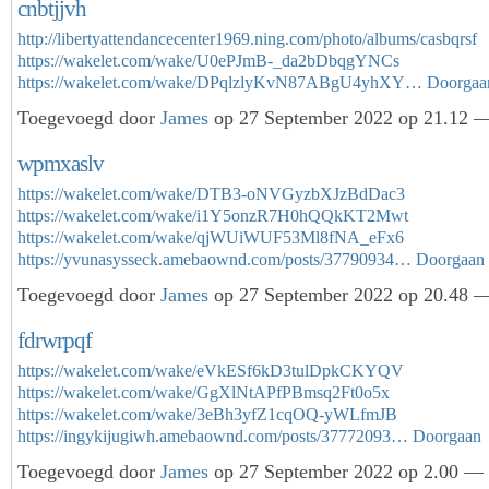
cnbtjjvh
http://libertyattendancecenter1969.ning.com/photo/albums/casbqrsf
https://wakelet.com/wake/U0ePJmB-_da2bDbqgYNCs
https://wakelet.com/wake/DPqlzlyKvN87ABgU4yhXY…
Doorgaa
Toegevoegd door
James
op 27 September 2022 op 21.12 —
wpmxaslv
https://wakelet.com/wake/DTB3-oNVGyzbXJzBdDac3
https://wakelet.com/wake/i1Y5onzR7H0hQQkKT2Mwt
https://wakelet.com/wake/qjWUiWUF53Ml8fNA_eFx6
https://yvunasysseck.amebaownd.com/posts/37790934…
Doorgaan
Toegevoegd door
James
op 27 September 2022 op 20.48 —
fdrwrpqf
https://wakelet.com/wake/eVkESf6kD3tulDpkCKYQV
https://wakelet.com/wake/GgXlNtAPfPBmsq2Ft0o5x
https://wakelet.com/wake/3eBh3yfZ1cqOQ-yWLfmJB
https://ingykijugiwh.amebaownd.com/posts/37772093…
Doorgaan
Toegevoegd door
James
op 27 September 2022 op 2.00 — 