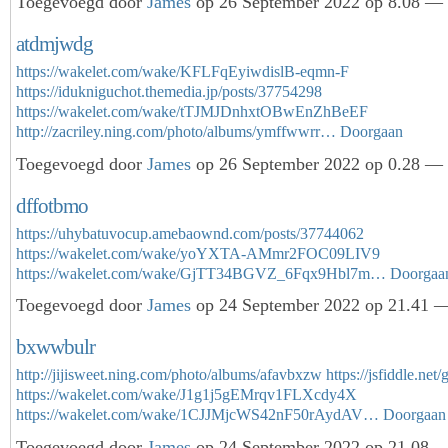
Toegevoegd door
James
op 26 September 2022 op 8.08 — 
atdmjwdg
https://wakelet.com/wake/KFLFqEyiwdislB-eqmn-F
https://idukniguchot.themedia.jp/posts/37754298
https://wakelet.com/wake/tTJMJDnhxtOBwEnZhBeEF
http://zacriley.ning.com/photo/albums/ymffwwrr…
Doorgaan
Toegevoegd door
James
op 26 September 2022 op 0.28 — 
dffotbmo
https://uhybatuvocup.amebaownd.com/posts/37744062
https://wakelet.com/wake/yoYXTA-AMmr2FOC09LIV9
https://wakelet.com/wake/GjTT34BGVZ_6Fqx9Hbl7m…
Doorgaa
Toegevoegd door
James
op 24 September 2022 op 21.41 —
bxwwbulr
http://jijisweet.ning.com/photo/albums/afavbxzw
https://jsfiddle.net
https://wakelet.com/wake/J1g1j5gEMrqv1FLXcdy4X
https://wakelet.com/wake/1CJJMjcWS42nF50rAydAV…
Doorgaan
Toegevoegd door
James
op 24 September 2022 op 21.08 —