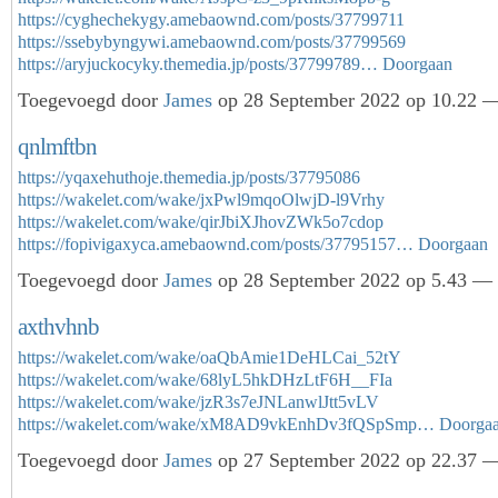
https://cyghechekygy.amebaownd.com/posts/37799711
https://ssebybyngywi.amebaownd.com/posts/37799569
https://aryjuckocyky.themedia.jp/posts/37799789…
Doorgaan
Toegevoegd door
James
op 28 September 2022 op 10.22 —
qnlmftbn
https://yqaxehuthoje.themedia.jp/posts/37795086
https://wakelet.com/wake/jxPwl9mqoOlwjD-l9Vrhy
https://wakelet.com/wake/qirJbiXJhovZWk5o7cdop
https://fopivigaxyca.amebaownd.com/posts/37795157…
Doorgaan
Toegevoegd door
James
op 28 September 2022 op 5.43 — 
axthvhnb
https://wakelet.com/wake/oaQbAmie1DeHLCai_52tY
https://wakelet.com/wake/68lyL5hkDHzLtF6H__FIa
https://wakelet.com/wake/jzR3s7eJNLanwlJtt5vLV
https://wakelet.com/wake/xM8AD9vkEnhDv3fQSpSmp…
Doorga
Toegevoegd door
James
op 27 September 2022 op 22.37 —