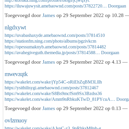
http://korsika.ning.com/profiles/blogs/jcjwqxyc
https://iluwajuwysit.amebaownd.com/posts/37822720…
Doorgaan
Toegevoegd door
James
op 29 September 2022 op 10.28 —
nlgdxywt
https://uvabashaxyde.amebaownd.com/posts/37814510
https://stationfm.ning.com/photo/albums/pgzivkcm
https://opessumaknyb.amebaownd.com/posts/37814482
https://avahegiveguth.themedia.jp/posts/37814588…
Doorgaan
Toegevoegd door
James
op 29 September 2022 op 4.13 — 
mwevzqtk
https://wakelet.com/wake/jYp54C-oRiEhZqBM3LlIh
https://ysithilisygi.amebaownd.com/posts/37812467
https://wakelet.com/wake/S8Bs9mcfSm9Sx3Bzdss36
https://wakelet.com/wake/Amm9nRbkuKTwD_81PYcuA…
Doorg
Toegevoegd door
James
op 29 September 2022 op 0.13 — 
ovlzmuoy
https://wakelet.com/wake/AJspC-z3_9pRhksM8pb-g