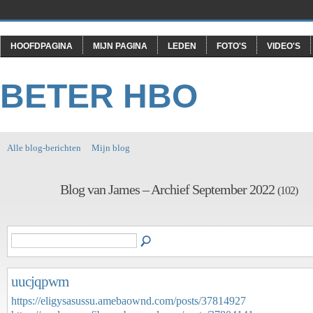
HOOFDPAGINA
MIJN PAGINA
LEDEN
FOTO'S
VIDEO'S
BETER HBO
Alle blog-berichten
Mijn blog
Blog van James – Archief September 2022
(102)
uucjqpwm
https://eligysasussu.amebaownd.com/posts/37814927