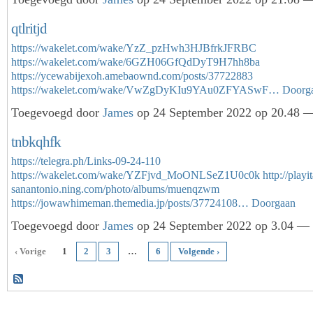
qtlritjd
https://wakelet.com/wake/YzZ_pzHwh3HJBfrkJFRBC
https://wakelet.com/wake/6GZH06GfQdDyT9H7hh8ba
https://ycewabijexoh.amebaownd.com/posts/37722883
https://wakelet.com/wake/VwZgDyKIu9YAu0ZFYASwF…
Doorg
Toegevoegd door
James
op 24 September 2022 op 20.48 —
tnbkqhfk
https://telegra.ph/Links-09-24-110
https://wakelet.com/wake/YZFjvd_MoONLSeZ1U0c0k
http://play
sanantonio.ning.com/photo/albums/muenqzwm
https://jowawhimeman.themedia.jp/posts/37724108…
Doorgaan
Toegevoegd door
James
op 24 September 2022 op 3.04 — 
‹ Vorige
1
2
3
…
6
Volgende ›