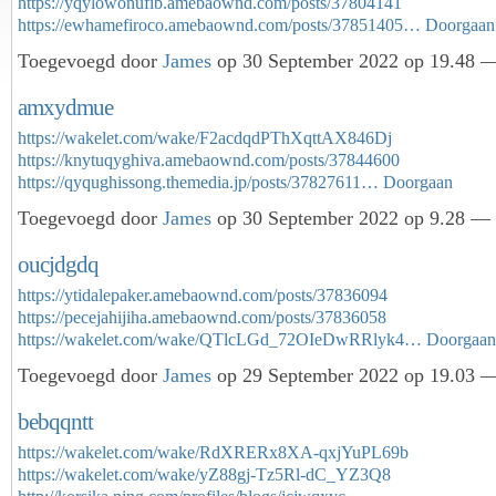
https://yqylowonufib.amebaownd.com/posts/37804141
https://ewhamefiroco.amebaownd.com/posts/37851405…
Doorgaan
Toegevoegd door
James
op 30 September 2022 op 19.48 —
amxydmue
https://wakelet.com/wake/F2acdqdPThXqttAX846Dj
https://knytuqyghiva.amebaownd.com/posts/37844600
https://qyqughissong.themedia.jp/posts/37827611…
Doorgaan
Toegevoegd door
James
op 30 September 2022 op 9.28 — 
oucjdgdq
https://ytidalepaker.amebaownd.com/posts/37836094
https://pecejahijiha.amebaownd.com/posts/37836058
https://wakelet.com/wake/QTlcLGd_72OIeDwRRlyk4…
Doorgaan
Toegevoegd door
James
op 29 September 2022 op 19.03 —
bebqqntt
https://wakelet.com/wake/RdXRERx8XA-qxjYuPL69b
https://wakelet.com/wake/yZ88gj-Tz5Rl-dC_YZ3Q8