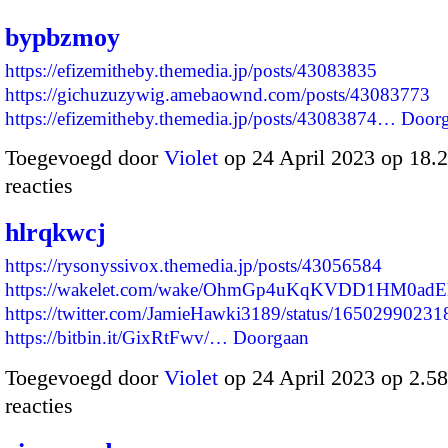
bypbzmoy
https://efizemitheby.themedia.jp/posts/43083835
https://gichuzuzywig.amebaownd.com/posts/43083773
https://efizemitheby.themedia.jp/posts/43083874…
Door
Toegevoegd door
Violet
op 24 April 2023 op 18
reacties
hlrqkwcj
https://rysonyssivox.themedia.jp/posts/43056584
https://wakelet.com/wake/OhmGp4uKqKVDD1HM0adE
https://twitter.com/JamieHawki3189/status/1650299023
https://bitbin.it/GixRtFwv/…
Doorgaan
Toegevoegd door
Violet
op 24 April 2023 op 2.
reacties