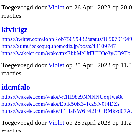
Toegevoegd door
Violet
op 26 April 2023 op 20
reacties
kfvfrigz
https://twitter.com/JohnRob75099432/status/16507919
https://xumujeckequq.themedia.jp/posts/43109747
https://wakelet.com/wake/mxEbbMeUtFUHOe3yCB9T
Toegevoegd door
Violet
op 25 April 2023 op 11
reacties
idcmfalo
https://wakelet.com/wake/-rt1H98z9NNNNUoqJwa8t
https://wakelet.com/wake/Epfk50K3-TczSfv0J4DZs
https://wakelet.com/wake/T1HaNW6F4219LRMkzd07
Toegevoegd door
Violet
op 25 April 2023 op 11
reacties