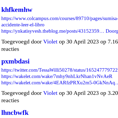
khfkemhw
https://www.colcampus.com/courses/89710/pages/sumisa-
accidente-leer-el-libro
https://ynkatisyvesh.theblog.me/posts/43152359…
Door
Toegevoegd door
Violet
op 30 April 2023 op 7.
reacties
pxmbdasi
https://twitter.com/TessaWilli50278/status/1652477797
https://wakelet.com/wake/7mhy9nhLkrNhan1vNvAeR
https://wakelet.com/wake/4EARfzPRXu2m5-0GkNnAq
Toegevoegd door
Violet
op 30 April 2023 op 3.
reacties
lhncbwfk