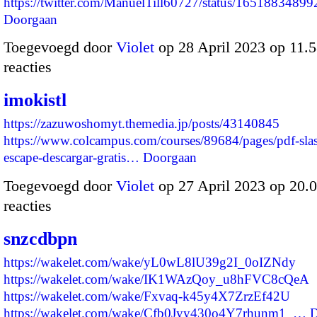
https://twitter.com/ManuelTill60727/status/16518834
Doorgaan
Toegevoegd door
Violet
op 28 April 2023 op 11
reacties
imokistl
https://zazuwoshomyt.themedia.jp/posts/43140845
https://www.colcampus.com/courses/89684/pages/pdf-slas
escape-descargar-gratis…
Doorgaan
Toegevoegd door
Violet
op 27 April 2023 op 20
reacties
snzcdbpn
https://wakelet.com/wake/yL0wL8lU39g2I_0oIZNdy
https://wakelet.com/wake/IK1WAzQoy_u8hFVC8cQeA
https://wakelet.com/wake/Fxvaq-k45y4X7ZrzEf42U
https://wakelet.com/wake/Cfb0Jyy430o4Y7rhunm1_…
D