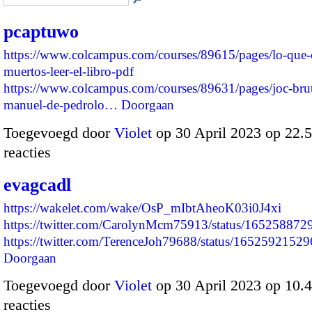
pcaptuwo
https://www.colcampus.com/courses/89615/pages/lo-que-
muertos-leer-el-libro-pdf
https://www.colcampus.com/courses/89631/pages/joc-brut
manuel-de-pedrolo…
Doorgaan
Toegevoegd door
Violet
op 30 April 2023 op 22
reacties
evagcadl
https://wakelet.com/wake/OsP_mIbtAheoK03i0J4xi
https://twitter.com/CarolynMcm75913/status/16525887
https://twitter.com/TerenceJoh79688/status/16525921
Doorgaan
Toegevoegd door
Violet
op 30 April 2023 op 10
reacties