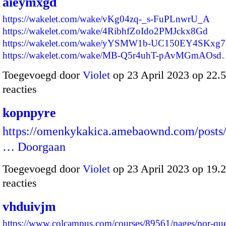
aieymxgd
https://wakelet.com/wake/vKg04zq-_s-FuPLnwrU_A
https://wakelet.com/wake/4RibhfZoIdo2PMJckx8Gd
https://wakelet.com/wake/yYSMW1b-UC150EY4SKxg7
https://wakelet.com/wake/MB-Q5r4uhT-pAvMGmAOs
Toegevoegd door
Violet
op 23 April 2023 op 22
reacties
kopnpyre
https://omenkykakica.amebaownd.com/posts
…
Doorgaan
Toegevoegd door
Violet
op 23 April 2023 op 19
reacties
vhduivjm
https://www.colcampus.com/courses/89561/pages/por-que