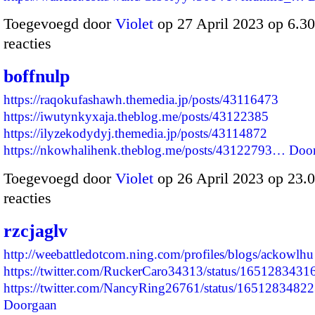
Toegevoegd door
Violet
op 27 April 2023 op 6.
reacties
boffnulp
https://raqokufashawh.themedia.jp/posts/43116473
https://iwutynkyxaja.theblog.me/posts/43122385
https://ilyzekodydyj.themedia.jp/posts/43114872
https://nkowhalihenk.theblog.me/posts/43122793…
Doo
Toegevoegd door
Violet
op 26 April 2023 op 23
reacties
rzcjaglv
http://weebattledotcom.ning.com/profiles/blogs/ackowlhu
https://twitter.com/RuckerCaro34313/status/165128343
https://twitter.com/NancyRing26761/status/16512834
Doorgaan