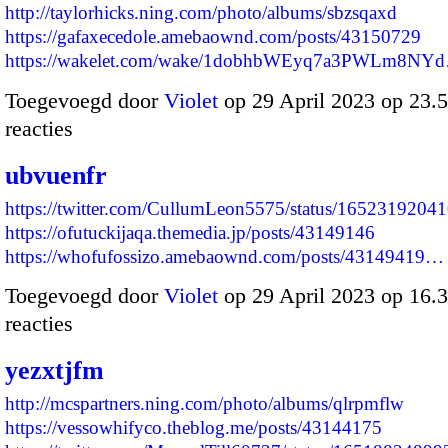
http://taylorhicks.ning.com/photo/albums/sbzsqaxd
https://gafaxecedole.amebaownd.com/posts/43150729
https://wakelet.com/wake/1dobhbWEyq7a3PWLm8NY
Toegevoegd door
Violet
op 29 April 2023 op 23
reacties
ubvuenfr
https://twitter.com/CullumLeon5575/status/165231920
https://ofutuckijaqa.themedia.jp/posts/43149146
https://whofufossizo.amebaownd.com/posts/43149419…
Toegevoegd door
Violet
op 29 April 2023 op 16
reacties
yezxtjfm
http://mcspartners.ning.com/photo/albums/qlrpmflw
https://vessowhifyco.theblog.me/posts/43144175