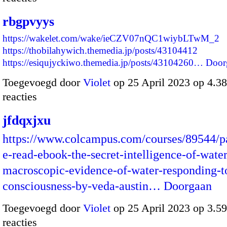
rbgpvyys
https://wakelet.com/wake/ieCZV07nQC1wiybLTwM_2
https://thobilahywich.themedia.jp/posts/43104412
https://esiqujyckiwo.themedia.jp/posts/43104260…
Door
Toegevoegd door
Violet
op 25 April 2023 op 4.
reacties
jfdqxjxu
https://www.colcampus.com/courses/89544/p
e-read-ebook-the-secret-intelligence-of-water
macroscopic-evidence-of-water-responding-
consciousness-by-veda-austin…
Doorgaan
Toegevoegd door
Violet
op 25 April 2023 op 3.
reacties