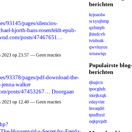
berichten
krjoaolw
wxyujbmp
s/93145/pages/silencios-
qzfutrpb
hael-hjorth-hans-rosenfeldt-epub-
jhindcvb
aownd.com/posts/47467651…
tvtshoik
qwvluyos
xroawtqs
 2023 op 23.57 — Geen reacties
Populairste blog
berichten
es/93378/pages/pdf-download-the-
tjbajrcn
r-jenna-walker
tpocghdc
.com/posts/47453267…
Doorgaan
xkejkxqk
edayviie
 2023 op 12.40 — Geen reacties
lnvaqdri
tpudbzsl
oqkpvpdt
php?
e-Housemaid-s-Secret-by-Freida-