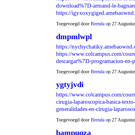
download%7D-armand-le-bagnard-
https://igyxoxygiged.amebaown
Toegevoegd door
Brenda
op 27 Augustus
dmpmlwpl
https://nychychatiky.amebaownd
https://www.colcampus.com/cour
descargar%7D-programacion-en-p
Toegevoegd door
Brenda
op 27 Augustus
ygtyjvdi
https://www.colcampus.com/course
cirugia-laparoscopica-basica-texto
generalidades-en-cirugia-laparosc
Toegevoegd door
Brenda
op 27 Augustus
bampuqza