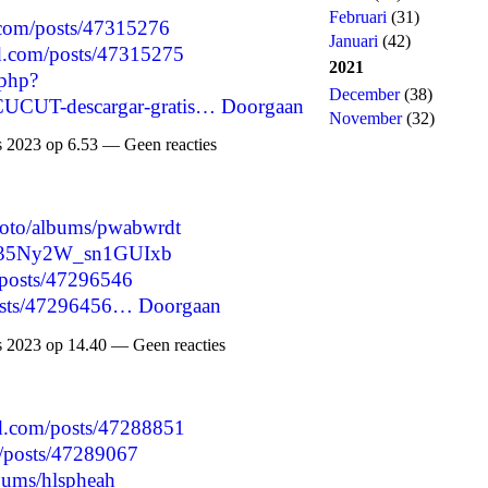
Februari
(31)
.com/posts/47315276
Januari
(42)
d.com/posts/47315275
2021
.php?
December
(38)
UCUT-descargar-gratis…
Doorgaan
November
(32)
 2023 op 6.53 — Geen reacties
photo/albums/pwabwrdt
pey35Ny2W_sn1GUIxb
/posts/47296546
/posts/47296456…
Doorgaan
 2023 op 14.40 — Geen reacties
d.com/posts/47288851
e/posts/47289067
lbums/hlspheah