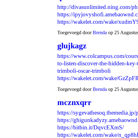
http://divasunlimited.ning.com/p
https://ipyjovyshofi.amebaownd
https://wakelet.com/wake/x
Toegevoegd door
Brenda
op 25 Augustus
glujkagz
https://www.colcampus.com/cour
to-listen-discover-the-hidden-key
trimboli-oscar-trimboli
https://wakelet.com/wake/Gz
Toegevoegd door
Brenda
op 25 Augustus
mcznxqrr
https://sygevathesoq.themedia.jp
https://ghigunkadyzy.amebaownd
https://bitbin.it/DqvcEXmS/
https://wakelet.com/wake/n_