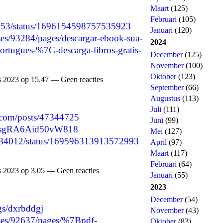
Maart
(125)
Februari
(105)
35153/status/1696154598757535923
Januari
(120)
es/93284/pages/descargar-ebook-sua-
2024
ortugues-%7C-descarga-libros-gratis-
December
(125)
November
(100)
Oktober
(123)
 2023 op 15.47 — Geen reacties
September
(66)
Augustus
(113)
Juli
(111)
.com/posts/47344725
Juni
(99)
mx6sgRA6Aid50vW818
Mei
(127)
m84012/status/169596313913572993
April
(97)
Maart
(117)
Februari
(64)
 2023 op 3.05 — Geen reacties
Januari
(55)
2023
December
(54)
ogs/dxrbddgj
November
(43)
ses/92637/pages/%7Bpdf-
Oktober
(83)