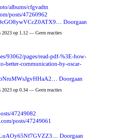
hoto/albums/cfgvadtn
.com/posts/47260962
udmY9cGO8ywVCcZ0ATX9…
Doorgaan
 2023 op 1.12 — Geen reacties
ses/93062/pages/read-pdf-%3E-how-
-to-better-communication-by-oscar-
ZpFIbNruMWsJgvHHaA2…
Doorgaan
 2023 op 0.34 — Geen reacties
/posts/47249082
.com/posts/47249061
qp8hLuAOy65Nf7GVZZ3…
Doorgaan