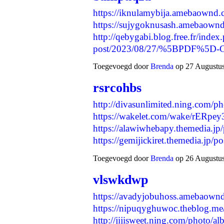
https://iknulamybija.amebaownd
https://sujygoknusash.amebaown
http://qebygabi.blog.free.fr/index
post/2023/08/27/%5BPDF%5D-C
Toegevoegd door
Brenda
op 27 Augustus
rsrcohbs
http://divasunlimited.ning.com/
https://wakelet.com/wake/rER
https://alawiwhebapy.themedia.jp
https://gemijickiret.themedia.jp
Toegevoegd door
Brenda
op 26 Augustus
vlswkdwp
https://avadyjobuhoss.amebaown
https://nipuqyghuwoc.theblog.m
http://jijisweet.ning.com/photo/a