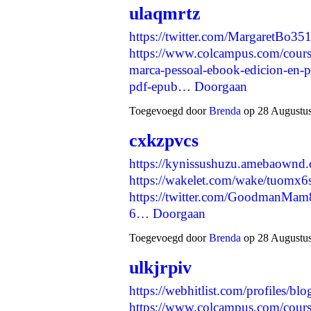
ulaqmrtz
https://twitter.com/MargaretBo
https://www.colcampus.com/cours
marca-pessoal-ebook-edicion-en-p
pdf-epub…
Doorgaan
Toegevoegd door
Brenda
op 28 Augustus
cxkzpvcs
https://kynissushuzu.amebaownd
https://wakelet.com/wake/tuo
https://twitter.com/GoodmanMa
6…
Doorgaan
Toegevoegd door
Brenda
op 28 Augustus
ulkjrpiv
https://webhitlist.com/profiles/bl
https://www.colcampus.com/cour