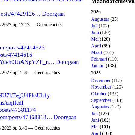
Maandarchieven
n
2026
p/posts/47429126…
Doorgaan
Augustus
(25)
 2023 op 17.13 — Geen reacties
Juli
(102)
Juni
(130)
Mei
(128)
April
(89)
com/posts/47414626
Maart
(101)
posts/47414616
Februari
(110)
zZHyYueh0UtANpYZF_n…
Doorgaan
Januari
(138)
 2023 op 7.59 — Geen reacties
2025
December
(117)
November
(120)
Oktober
(137)
KnHU7kTegU4PbsUh1y
September
(113)
s/eiqffedl
Augustus
(127)
/posts/47381174
Juli
(127)
.com/posts/47368813…
Doorgaan
Juni
(102)
Mei
(101)
 2023 op 3.40 — Geen reacties
April
(108)