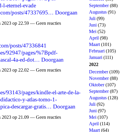
l-eternel-evade
September
(88)
Augustus
(91)
d.com/posts/47337695…
Doorgaan
Juli
(99)
 2023 op 22.59 — Geen reacties
Juni
(73)
Mei
(52)
April
(98)
Maart
(101)
.com/posts/47336841
Februari
(105)
ses/92947/pages/%7Bpdf-
Januari
(111)
ascal-4a-ed-dot…
Doorgaan
2022
 2023 op 22.02 — Geen reacties
December
(109)
November
(88)
Oktober
(107)
September
(87)
s/93143/pages/kindle-el-arte-de-la-
Augustus
(128)
-didactico-y-atlas-tomo-1-
Juli
(92)
opica-descargar-gratis…
Doorgaan
Juni
(97)
 2023 op 21.09 — Geen reacties
Mei
(107)
April
(114)
Maart
(64)