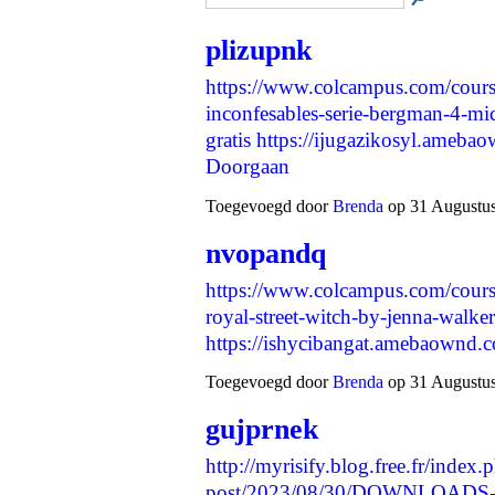
plizupnk
https://www.colcampus.com/course
inconfesables-serie-bergman-4-mic
gratis
https://ijugazikosyl.ameb
Doorgaan
Toegevoegd door
Brenda
op 31 Augustus
nvopandq
https://www.colcampus.com/cours
royal-street-witch-by-jenna-walke
https://ishycibangat.amebaownd
Toegevoegd door
Brenda
op 31 Augustus
gujprnek
http://myrisify.blog.free.fr/index.
post/2023/08/30/DOWNLOADS-Th