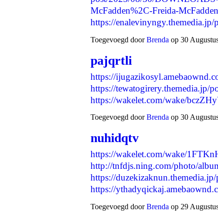
McFadden%2C-Freida-McFadde
https://enalevinyngy.themedia.j
Toegevoegd door
Brenda
op 30 Augustus
pajqrtli
https://ijugazikosyl.amebaownd.
https://tewatogirery.themedia.jp/
https://wakelet.com/wake/bc
Toegevoegd door
Brenda
op 30 Augustus
nuhidqtv
https://wakelet.com/wake/1FT
http://tnfdjs.ning.com/photo/album
https://duzekizaknun.themedia.jp
https://ythadyqickaj.amebaownd
Toegevoegd door
Brenda
op 29 Augustus