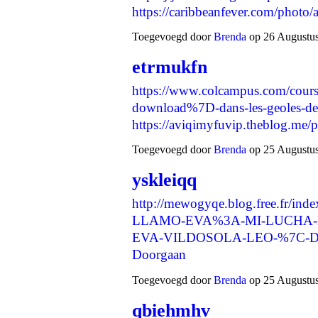
https://caribbeanfever.com/phot
Toegevoegd door
Brenda
op 26 Augustus
etrmukfn
https://www.colcampus.com/cour
download%7D-dans-les-geoles-de-
https://aviqimyfuvip.theblog.me
Toegevoegd door
Brenda
op 25 Augustus
yskleiqq
http://mewogyqe.blog.free.fr/in
LLAMO-EVA%3A-MI-LUCHA-
EVA-VILDOSOLA-LEO-%7C-Des
Doorgaan
Toegevoegd door
Brenda
op 25 Augustus
qbiehmhv