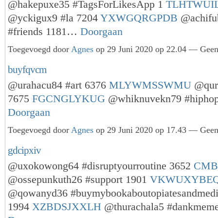
@hakepuxe35 #TagsForLikesApp 1
TLHTWUI
@yckigux9 #la 7204
YXWGQRGPDB
@achifu
#friends 1181…
Doorgaan
Toegevoegd door
Agnes
op 29 Juni 2020 op 22.04 — Geen 
buyfqvcm
@urahacu84 #art 6376
MLYWMSSWMU
@quri
7675
FGCNGLYKUG
@whiknuvekn79 #hipho
Doorgaan
Toegevoegd door
Agnes
op 29 Juni 2020 op 17.43 — Geen 
gdcipxiv
@uxokowong64 #disruptyourroutine 3652
CMB
@ossepunkuth26 #support 1901
VKWUXYBE
@qowanyd36 #buymybookaboutopiatesandmedic
1994
XZBDSJXXLH
@thurachala5 #dankmem