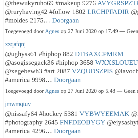
@thewukyruho69 #makeup 9276
AVYGRSPZT
@ruryhaving42 #follow 1802
LRCHPFADIR
@g
#moldes 2175…
Doorgaan
Toegevoegd door
Agnes
op 27 Juni 2020 op 17.49 — Geen 
xzqafqnj
@ughyss61 #hiphop 882
DTBAXCPMRM
@asogissegack36 #hiphop 3658
WXXSLOUEU
@xegebewh3 #art 2087
VZQUDSZPIS
@lavoch
#america 9998…
Doorgaan
Toegevoegd door
Agnes
op 27 Juni 2020 op 5.48 — Geen r
jmwmqtuv
@nissafy64 #hockey 5381
VYBWYEEMAK
@i
#photography 2645
FNFDEOBYGY
@ejysashyf
#america 4296…
Doorgaan