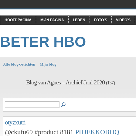
HOOFDPAGINA
MIJN PAGINA
LEDEN
FOTO'S
VIDEO'S
BETER HBO
Alle blog-berichten
Mijn blog
Blog van Agnes – Archief Juni 2020
(137)
otyzxutd
@ckufu69 #product 8181
PHJEKKOBHQ