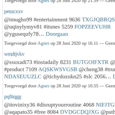
Toegevoegd door
Agnes
op 28 Juni 2020 op 21.59 — Geen 
penzcxxv
@imugho99 #entertainment 9636
TXGJQBRQS
@uqinylymyv81 #itunes 5259
FOPZEEVUHR
@ygusequfy78…
Doorgaan
Toegevoegd door
Agnes
op 28 Juni 2020 op 16.11 — Geen 
wmdtjvkv
@ssuxadi73 #instadaily 8231
BUTGOIFXTR
@
#product 7109
AQSKWSVGSB
@cheng38 #tru
NDASEUUZLC
@tichydozukn25 #slc 2056…
Toegevoegd door
Agnes
op 28 Juni 2020 op 10.55 — Geen 
pqftiqgg
@itovinixy36 #disruptyourroutine 4068
NIFJT
@aqapato35 #free 8084
DVDGCDQJXG
@puth