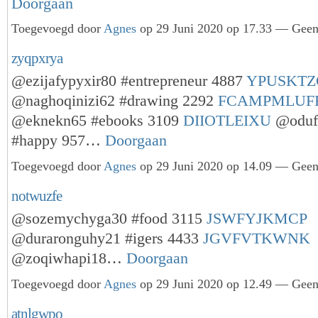
Doorgaan
Toegevoegd door
Agnes
op 29 Juni 2020 op 17.33 — Geen 
zyqpxrya
@ezijafypyxir80 #entrepreneur 4887
YPUSKTZ
@naghoqinizi62 #drawing 2292
FCAMPMLUF
@eknekn65 #ebooks 3109
DIIOTLEIXU
@oduf
#happy 957…
Doorgaan
Toegevoegd door
Agnes
op 29 Juni 2020 op 14.09 — Geen 
notwuzfe
@sozemychyga30 #food 3115
JSWFYJKMCP
@duraronguhy21 #igers 4433
JGVFVTKWNK
@zoqiwhapi18…
Doorgaan
Toegevoegd door
Agnes
op 29 Juni 2020 op 12.49 — Geen 
atnlgwpo