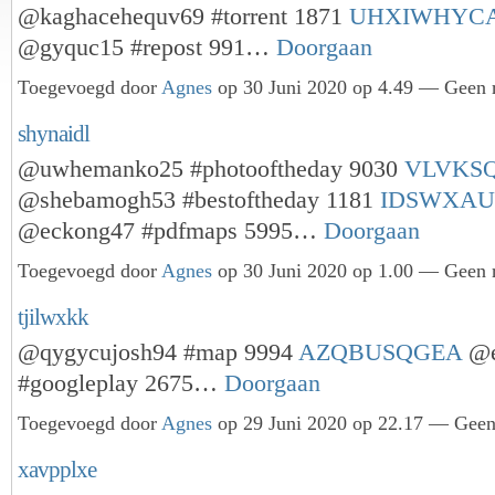
@kaghacehequv69 #torrent 1871
UHXIWHYC
@gyquc15 #repost 991…
Doorgaan
Toegevoegd door
Agnes
op 30 Juni 2020 op 4.49 — Geen r
shynaidl
@uwhemanko25 #photooftheday 9030
VLVKS
@shebamogh53 #bestoftheday 1181
IDSWXAU
@eckong47 #pdfmaps 5995…
Doorgaan
Toegevoegd door
Agnes
op 30 Juni 2020 op 1.00 — Geen r
tjilwxkk
@qygycujosh94 #map 9994
AZQBUSQGEA
@e
#googleplay 2675…
Doorgaan
Toegevoegd door
Agnes
op 29 Juni 2020 op 22.17 — Geen 
xavpplxe