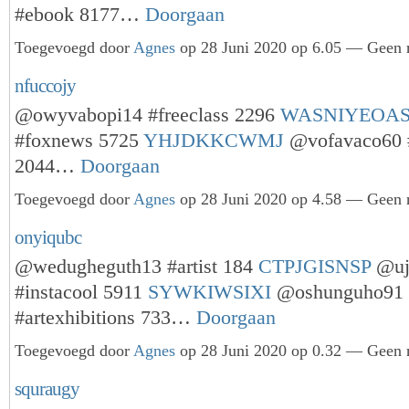
#ebook 8177…
Doorgaan
Toegevoegd door
Agnes
op 28 Juni 2020 op 6.05 — Geen r
nfuccojy
@owyvabopi14 #freeclass 2296
WASNIYEOA
#foxnews 5725
YHJDKKCWMJ
@vofavaco60 #
2044…
Doorgaan
Toegevoegd door
Agnes
op 28 Juni 2020 op 4.58 — Geen r
onyiqubc
@wedugheguth13 #artist 184
CTPJGISNSP
@uj
#instacool 5911
SYWKIWSIXI
@oshunguho91
#artexhibitions 733…
Doorgaan
Toegevoegd door
Agnes
op 28 Juni 2020 op 0.32 — Geen r
squraugy