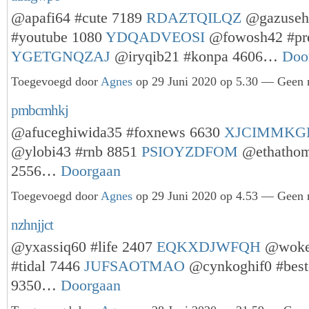
@apafi64 #cute 7189
RDAZTQILQZ
@gazuseh
#youtube 1080
YDQADVEOSI
@fowosh42 #pre
YGETGNQZAJ
@iryqib21 #konpa 4606…
Doo
Toegevoegd door
Agnes
op 29 Juni 2020 op 5.30 — Geen r
pmbcmhkj
@afuceghiwida35 #foxnews 6630
XJCIMMKG
@ylobi43 #rnb 8851
PSIOYZDFOM
@ethathom
2556…
Doorgaan
Toegevoegd door
Agnes
op 29 Juni 2020 op 4.53 — Geen r
nzhnjjct
@yxassiq60 #life 2407
EQKXDJWFQH
@woke
#tidal 7446
JUFSAOTMAO
@cynkoghif0 #best
9350…
Doorgaan