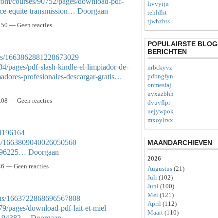
com/courses/90752/pages/download-pdf-
livvyijn
nce-equite-transmission…
Doorgaan
rehldlit
tjwhzhts
50 — Geen reacties
POPULAIRSTE BLOG
BERICHTEN
atus/1663862881228673029
/pages/pdf-slash-kindle-el-limpiador-de-
nrbckyvz
adores-profesionales-descargar-gratis…
pdbngfyn
onmesfaj
uyxazbhh
08 — Geen reacties
dvuvflpr
uejywpok
mxoylrvx
44196164
atus/1663809040026050560
MAANDARCHIEVEN
44196225…
Doorgaan
2026
6 — Geen reacties
Augustus
(21)
Juli
(102)
Juni
(100)
Mei
(121)
tatus/1663722868696567808
April
(112)
9/pages/download-pdf-lait-et-miel
Maart
(110)
44194382…
Doorgaan