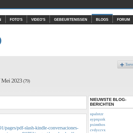
N
FOTO'S
VIDEO'S
GEBEURTENISSEN
BLOGS
FORUM
O
Toev
f Mei 2023
(79)
NIEUWSTE BLOG-
BERICHTEN
upalntzr
ayprqxnk
pximthos
1/pages/pdf-slash-kindle-conversaciones-
cvdyccvx