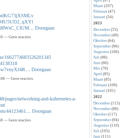
April
(97)
Maart
(107)
Februari
(47)
x5pdKG73jXSMLv
Januari
(54)
0CZMU5UD2_qXYl
2023
hWg8lWsC_ClUM…
Doorgaan
December
(55)
November
(49)
0 — Geen reacties
Oktober
(64)
September
(96)
Augustus
(106)
tatus/1662774683526201345
Juli
(98)
Juni
(66)
/44138318
Mei
(79)
mzQw7vnyXJ4R…
Doorgaan
April
(85)
06 — Geen reacties
Maart
(95)
Februari
(109)
Januari
(101)
2022
8/pages/networking-and-kubernetes-a-
December
(115)
mat
November
(88)
osts/44123461…
Doorgaan
Oktober
(117)
September
(94)
8 — Geen reacties
Augustus
(110)
Juli
(105)
Juni
(111)