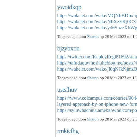
ywoidkqp
https://wakelet.com/wake/MQNhBDh
https://wakelet.com/wake/N0XzEKj
https://wakelet.com/wake/yd6SuzzX
Toegevoegd door
Sharon
op 29 Mei 2023 op 1.4
bjzybxon
https://twitter.com/KepleyRegi81692/s
https://tafudaquwhosh.theblog.me/posts
https://wakelet.com/wake/jI0qNJkNj
Toegevoegd door
Sharon
op 28 Mei 2023 op 13.
ustsfhuv
https://www.colcampus.com/courses/9044
layered-approach-by-on-iphone-new-for
https://syluwhachina.amebaownd.com/p
Toegevoegd door
Sharon
op 28 Mei 2023 op 2.3
rmkicfhg