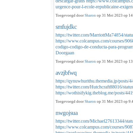
descargar-gratis
https://www.colcampus.
urgence-pour-l-ecole-republicaine-exige
Toegevoegd door
Sharon
op 31 Mei 2023 op 14.
smfujdkc
https://twitter.com/MarriottMa74854/st
https://www.colcampus.com/courses/90684
codigo-codigo-de-conducta-para-program
Doorgaan
Toegevoegd door
Sharon
op 31 Mei 2023 op 13.
avzjbfwq
https://qynuwhurithu.themedia.jp/posts/
https://twitter.com/Hutchcraft88016/st
https://wothisifykig.theblog.me/posts/
Toegevoegd door
Sharon
op 31 Mei 2023 op 9.4
nwgojsua
https://twitter.com/Michael27613344/s
https://www.colcampus.com/courses/9087
https://zonkecesiros.themedia.jp/posts/