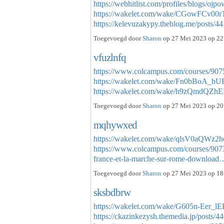
https://webhitlist.com/profiles/blogs/ojp
https://wakelet.com/wake/CGowFCv0
https://kelevuzakypy.theblog.me/posts/
Toegevoegd door
Sharon
op 27 Mei 2023 op 22.
vfuzlnfq
https://www.colcampus.com/courses/9075
https://wakelet.com/wake/Fn0bBoA_b
https://wakelet.com/wake/h9zQmdQZ
Toegevoegd door
Sharon
op 27 Mei 2023 op 20.
mqhywxed
https://wakelet.com/wake/qlsV0aQWz2
https://www.colcampus.com/courses/907
france-et-la-marche-sur-rome-download
Toegevoegd door
Sharon
op 27 Mei 2023 op 18.
sksbdbrw
https://wakelet.com/wake/G605n-Eer_
https://ckazinkezysh.themedia.jp/posts/