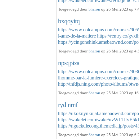
https://wakelet.com/wake/scHb2j6m
Toegevoegd door
Sharon
op 26 Mei 2023 op 7.4
bxqoyitq
https://www.colcampus.com/courses/90
l-ame-de-la-matiere
https://rentry.co/gvxi
https://ycingonehink.amebaownd.com/p
Toegevoegd door
Sharon
op 26 Mei 2023 op 4.5
npsqpiza
https://www.colcampus.com/courses/9036
lhomme-par-la-lumiere-exercices-pratiqu
http://tnfdjs.ning.com/photo/albums/bt
Toegevoegd door
Sharon
op 25 Mei 2023 op 16.
rydjnrnf
https://ukoknynkujal.amebaownd.com/po
https://wakelet.com/wake/uvWLTifvE
https://nguckulecong.themedia.jp/posts
Toegevoegd door
Sharon
op 25 Mei 2023 op 6.2