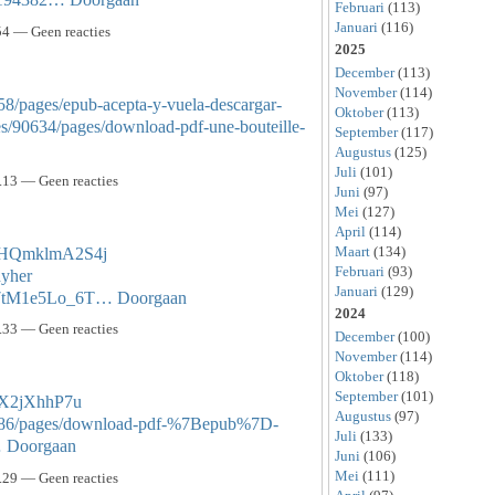
Februari
(113)
Januari
(116)
4 — Geen reacties
2025
December
(113)
November
(114)
8/pages/epub-acepta-y-vuela-descargar-
Oktober
(113)
s/90634/pages/download-pdf-une-bouteille-
September
(117)
Augustus
(125)
Juli
(101)
13 — Geen reacties
Juni
(97)
Mei
(127)
April
(114)
Maart
(134)
LZHQmklmA2S4j
Februari
(93)
hyher
Januari
(129)
kx7tM1e5Lo_6T…
Doorgaan
2024
33 — Geen reacties
December
(100)
November
(114)
Oktober
(118)
September
(101)
jMX2jXhhP7u
Augustus
(97)
0486/pages/download-pdf-%7Bepub%7D-
Juli
(133)
…
Doorgaan
Juni
(106)
Mei
(111)
29 — Geen reacties