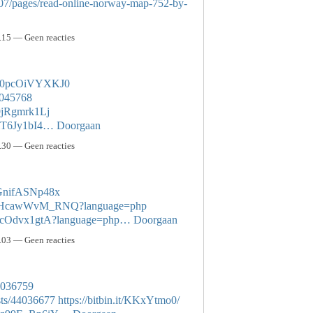
07/pages/read-online-norway-map-752-by-
15 — Geen reacties
m50pcOiVYXKJ0
44045768
9jRgmrk1Lj
qmT6Jy1bI4…
Doorgaan
30 — Geen reacties
PGnifASNp48x
GQPvHcawWvM_RNQ?language=php
eqDcOdvx1gtA?language=php…
Doorgaan
03 — Geen reacties
44036759
sts/44036677
https://bitbin.it/KKxYtmo0/