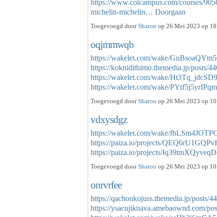
https://www.colcampus.com/courses/905
michelin-michelin…
Doorgaan
Toegevoegd door
Sharon
op 26 Mei 2023 op 18.
oqjmmwqb
https://wakelet.com/wake/GuBsoaQY
https://koknidithimo.themedia.jp/posts/
https://wakelet.com/wake/Ht3Tq_jdcSD
https://wakelet.com/wake/PYtf5j5yrIP
Toegevoegd door
Sharon
op 26 Mei 2023 op 10.
vdxysdgz
https://wakelet.com/wake/fbLSm4JOT
https://paiza.io/projects/QEQ6rU1
https://paiza.io/projects/Iq39tmXQyv
Toegevoegd door
Sharon
op 26 Mei 2023 op 10.
onrvrfee
https://qachonkojuss.themedia.jp/posts/
https://ysacujiknava.amebaownd.com/po