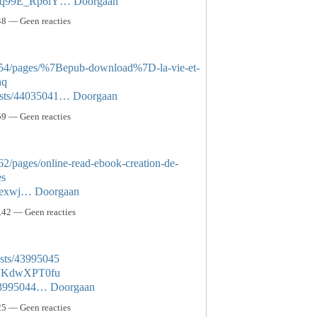
CA5q99E_Rp6iY…
Doorgaan
8 — Geen reacties
554/pages/%7Bepub-download%7D-la-vie-et-
hq
osts/44035041…
Doorgaan
9 — Geen reacties
2/pages/online-read-ebook-creation-de-
es
wnexwj…
Doorgaan
42 — Geen reacties
sts/43995045
5kJKdwXPT0fu
/43995044…
Doorgaan
5 — Geen reacties