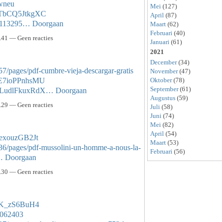
owneu
Mei
(127)
0rTbCQ5JtkgXC
April
(87)
44113295…
Doorgaan
Maart
(62)
Februari
(40)
41 — Geen reacties
Januari
(61)
2021
December
(34)
7/pages/pdf-cumbre-vieja-descargar-gratis
November
(47)
UE7ioPPnhsMU
Oktober
(78)
September
(61)
hELudlFkuxRdX…
Doorgaan
Augustus
(59)
29 — Geen reacties
Juli
(58)
Juni
(74)
Mei
(82)
April
(54)
hexouzGB2Jt
Maart
(53)
36/pages/pdf-mussolini-un-homme-a-nous-la-
Februari
(56)
…
Doorgaan
30 — Geen reacties
lEK_zS6BuH4
44062403