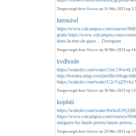
Toegevoegd door
Sharon
op 31 Mei 2023 op 3.5
ktrmoiwl
https://www.colcampus.com/courses/9085
gratis
https://www.colcampus.com/course
dans-la-mer-de-gaza…
Doorgaan
Toegevoegd door
Sharon
op 30 Mei 2023 op 14.
kvdhonle
https://wakelet.com/wake/c5nc1Ww6
http://korsika.ning.com/profiles/blogs/iid
https://wakelet.com/wake/U2cVgZFv
Toegevoegd door
Sharon
op 30 Mei 2023 op 13.
kojsbtii
https://wakelet.com/wake/rbvknZrNj3
https://www.colcampus.com/courses/9
stargazer-by-laurie-petrou-laurie-petrou
Toegevoegd door
Sharon
op 29 Mei 2023 op 13.