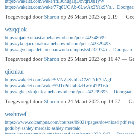
https://wakelet.com/wake/IflI86hug1qDovqrDsHyW
https://wakelet.com/wake/77q8UOAb-6LwAx3YakSVs…
Doorgaa
Toegevoegd door
Sharon
op 26 Maart 2023 op 2.19 — Geen
wzrqqiok
https://ojadexothasi.amebaownd.com/posts/42348699
https://yknejacoknakn.amebaownd.com/posts/42329493
https://agychupadeti.amebaownd.com/posts/42329745…
Doorgaan
Toegevoegd door
Sharon
op 25 Maart 2023 op 16.47 — Gee
qiicnkur
https://wakelet.com/wake/SVNZsSvbUzCWTAR3jtAgf
https://wakelet.com/wake/55ITrPdUab3zHwV47PT6h
https://ighekykojenk.amebaownd.com/posts/42299895…
Doorgaan
Toegevoegd door
Sharon
op 24 Maart 2023 op 14.37 — Gee
wsshnvef
https://www.colcampus.com/courses/89021/pages/download-pdf-reig
gods-by-ashley-merdalo-ashley-merdalo