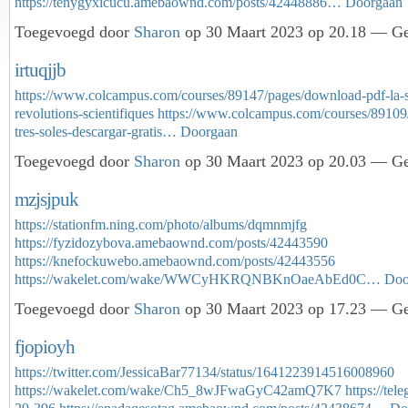
https://tenygyxicucu.amebaownd.com/posts/42448886…
Doorgaan
Toegevoegd door
Sharon
op 30 Maart 2023 op 20.18 — Gee
irtuqjjb
https://www.colcampus.com/courses/89147/pages/download-pdf-la-st
revolutions-scientifiques
https://www.colcampus.com/courses/89109/
tres-soles-descargar-gratis…
Doorgaan
Toegevoegd door
Sharon
op 30 Maart 2023 op 20.03 — Gee
mzjsjpuk
https://stationfm.ning.com/photo/albums/dqmnmjfg
https://fyzidozybova.amebaownd.com/posts/42443590
https://knefockuwebo.amebaownd.com/posts/42443556
https://wakelet.com/wake/WWCyHKRQNBKnOaeAbEd0C…
Doo
Toegevoegd door
Sharon
op 30 Maart 2023 op 17.23 — Gee
fjopioyh
https://twitter.com/JessicaBar77134/status/1641223914516008960
https://wakelet.com/wake/Ch5_8wJFwaGyC42amQ7K7
https://tel