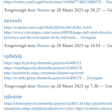
https://twitter.com/LeighPewitt/status/1640687740021886978…
Doo
Toegevoegd door
Sharon
op 28 Maart 2023 op 20.27 — Gee
iuciwwlo
https://wakelet.com/wake/HsH2JjZJvkAWsXlRGAdvk
https://www.colcampus.com/courses/88958/pages/pdf-epub-downloa
provence-and-the-cote-dazur-10-by-full-book…
Doorgaan
Toegevoegd door
Sharon
op 28 Maart 2023 op 14.01 — Gee
vpihdykj
https://ugychyjeckep.themedia.jp/posts/42408311
https://noqubagoxety.themedia.jp/posts/42408278
http://taylorhicks.ning.com/photo/albums/vgcfsvnd
https://ecutekygheqo.themedia.jp/posts/42408370…
Doorgaan
Toegevoegd door
Sharon
op 28 Maart 2023 op 7.30 — Geen
zqhoynie
https://ckoboqebycho.themedia.jp/posts/42402134
http://playit4ward
sanantonio.ning.com/photo/albums/ivcvxkvc
https://wakelet.com/wa