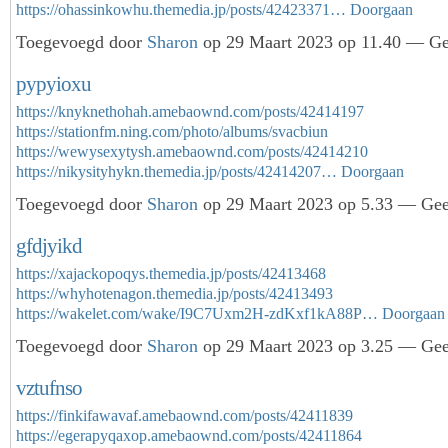
https://ohassinkowhu.themedia.jp/posts/42423371…
Doorgaan
Toegevoegd door
Sharon
op 29 Maart 2023 op 11.40 — Gee
pypyioxu
https://knyknethohah.amebaownd.com/posts/42414197
https://stationfm.ning.com/photo/albums/svacbiun
https://wewysexytysh.amebaownd.com/posts/42414210
https://nikysityhykn.themedia.jp/posts/42414207…
Doorgaan
Toegevoegd door
Sharon
op 29 Maart 2023 op 5.33 — Geen
gfdjyikd
https://xajackopoqys.themedia.jp/posts/42413468
https://whyhotenagon.themedia.jp/posts/42413493
https://wakelet.com/wake/I9C7Uxm2H-zdKxf1kA88P…
Doorgaan
Toegevoegd door
Sharon
op 29 Maart 2023 op 3.25 — Geen
vztufnso
https://finkifawavaf.amebaownd.com/posts/42411839
https://egerapyqaxop.amebaownd.com/posts/42411864