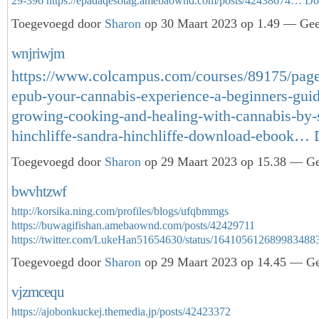
29-396
https://epadaqesotag.amebaownd.com/posts/42438674…
Do
Toegevoegd door
Sharon
op 30 Maart 2023 op 1.49 — Geen
wnjriwjm
https://www.colcampus.com/courses/89175/page
epub-your-cannabis-experience-a-beginners-guid
growing-cooking-and-healing-with-cannabis-by-
hinchliffe-sandra-hinchliffe-download-ebook…
Toegevoegd door
Sharon
op 29 Maart 2023 op 15.38 — Gee
bwvhtzwf
http://korsika.ning.com/profiles/blogs/ufqbmmgs
https://buwagifishan.amebaownd.com/posts/42429711
https://twitter.com/LukeHan51654630/status/16410561268998348
Toegevoegd door
Sharon
op 29 Maart 2023 op 14.45 — Gee
vjzmcequ
https://ajobonkuckej.themedia.jp/posts/42423372