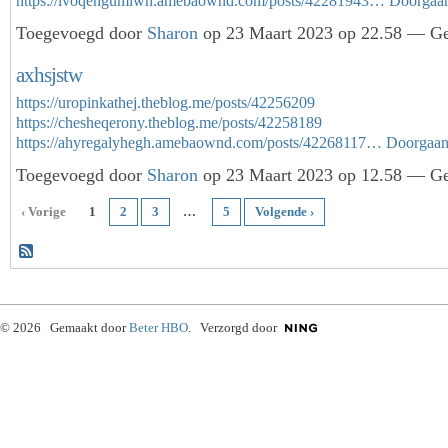
https://ivoqengumiwh.amebaownd.com/posts/42281943…
Doorgaa
Toegevoegd door
Sharon
op 23 Maart 2023 op 22.58 — Gee
axhsjstw
https://uropinkathej.theblog.me/posts/42256209
https://chesheqerony.theblog.me/posts/42258189
https://ahyregalyhegh.amebaownd.com/posts/42268117…
Doorgaa
Toegevoegd door
Sharon
op 23 Maart 2023 op 12.58 — Gee
‹ Vorige
1
2
3
…
5
Volgende ›
© 2026 Gemaakt door
Beter HBO
. Verzorgd door