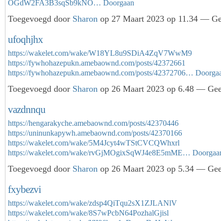
OGdW2FA3B3sqSb9kNO…
Doorgaan
Toegevoegd door
Sharon
op 27 Maart 2023 op 11.34 — Gee
ufoqhjhx
https://wakelet.com/wake/W18YL8u9SDiA4ZqV7WwM9
https://fywhohazepukn.amebaownd.com/posts/42372661
https://fywhohazepukn.amebaownd.com/posts/42372706…
Doorga
Toegevoegd door
Sharon
op 26 Maart 2023 op 6.48 — Geen
vazdnnqu
https://hengarakyche.amebaownd.com/posts/42370446
https://uninunkapywh.amebaownd.com/posts/42370166
https://wakelet.com/wake/5M4Jcyt4wTStCVCQWhxrl
https://wakelet.com/wake/rvGjMOgixSqWJ4e8E5mME…
Doorgaa
Toegevoegd door
Sharon
op 26 Maart 2023 op 5.34 — Geen
fxybezvi
https://wakelet.com/wake/zdsp4QiTqu2sX1ZJLANlV
https://wakelet.com/wake/8S7wPcbN64PozhalGjisl