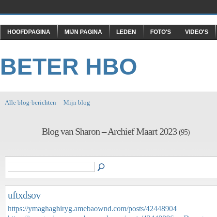
HOOFDPAGINA
MIJN PAGINA
LEDEN
FOTO'S
VIDEO'S
BETER HBO
Alle blog-berichten
Mijn blog
Blog van Sharon – Archief Maart 2023
(95)
uftxdsov
https://ymaghaghiryg.amebaownd.com/posts/42448904